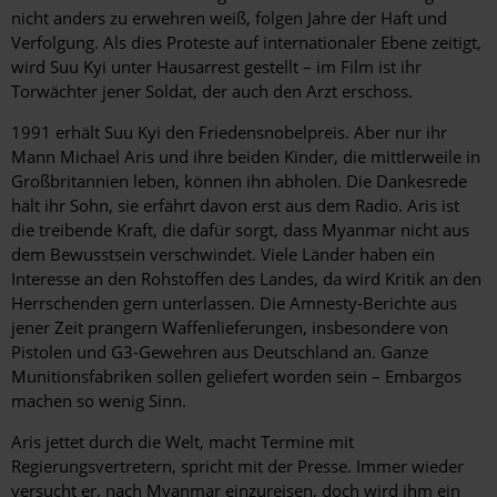
nicht anders zu erwehren weiß, folgen Jahre der Haft und
Verfolgung. Als dies Proteste auf internationaler Ebene zeitigt,
wird Suu Kyi unter Hausarrest gestellt – im Film ist ihr
Torwächter jener Soldat, der auch den Arzt erschoss.
1991 erhält Suu Kyi den Friedensnobelpreis. Aber nur ihr
Mann Michael Aris und ihre beiden Kinder, die mittlerweile in
Großbritannien ­leben, können ihn abholen. Die Dankesrede
hält ihr Sohn, sie ­erfährt davon erst aus dem Radio. Aris ist
die treibende Kraft, die dafür sorgt, dass Myanmar nicht aus
dem Bewusstsein verschwindet. Viele Länder haben ein
Interesse an den Rohstoffen des Landes, da wird Kritik an den
Herrschenden gern unterlassen. Die Amnesty-Berichte aus
jener Zeit prangern Waffenlieferungen, insbesondere von
Pistolen und G3-Gewehren aus Deutschland an. Ganze
Munitionsfabriken sollen geliefert worden sein – Embargos
machen so wenig Sinn.
Aris jettet durch die Welt, macht Termine mit
Regierungsvertretern, spricht mit der Presse. Immer wieder
versucht er, nach Myanmar einzureisen, doch wird ihm ein