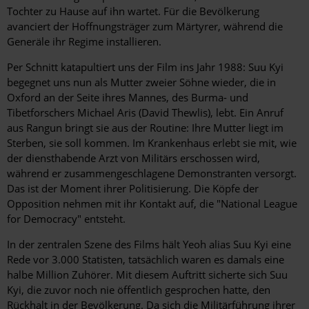
Tochter zu Hause auf ihn wartet. Für die Bevölkerung
avanciert der Hoffnungsträger zum Märtyrer, während die
Generäle ihr Regime installieren.
Per Schnitt katapultiert uns der Film ins Jahr 1988: Suu Kyi
begegnet uns nun als Mutter zweier Söhne wieder, die in
Oxford an der Seite ihres Mannes, des Burma- und
Tibetforschers Michael Aris (David Thewlis), lebt. Ein Anruf
aus Rangun bringt sie aus der Routine: Ihre Mutter liegt im
Sterben, sie soll kommen. Im Krankenhaus erlebt sie mit, wie
der diensthabende Arzt von Militärs erschossen wird,
während er zusammengeschlagene Demonstranten versorgt.
Das ist der Moment ihrer Politisierung. Die Köpfe der
Opposition nehmen mit ihr Kontakt auf, die "National League
for Democracy" entsteht.
In der zentralen Szene des Films hält Yeoh alias Suu Kyi eine
Rede vor 3.000 Statisten, tatsächlich waren es damals eine
halbe Million Zuhörer. Mit diesem Auftritt sicherte sich Suu
Kyi, die zuvor noch nie öffentlich gesprochen hatte, den
Rückhalt in der Bevölkerung. Da sich die Militärführung ihrer