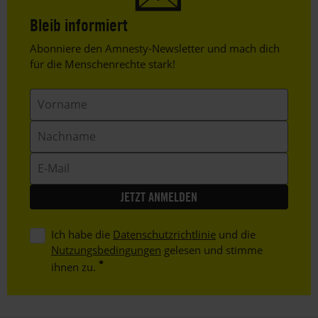
Bleib informiert
Header
Abonniere den Amnesty-Newsletter und mach dich
Text
für die Menschenrechte stark!
Vorname
Nachname
E-
Mail
Ich habe die
Datenschutzrichtlinie
und die
Nutzungsbedingungen
gelesen und stimme
ihnen zu.