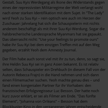
Gestalt. Suu Kyis Werdegang als Ikone des Widerstands gegen
eines der repressivsten Militärregime der Welt verlangt wohl
nach einer starken Identifikation mit dem Sujet. In "The Lady"
wird Yeoh zu Suu Kyi – rein optisch wie auch im Herzen der
Zuschauer: Jahrelang hat sich die Schauspielerin mit nichts
anderem beschäftigt als mit ihrer Suu-Kyi-Werdung. Sogar die
halsbrecherische Landessprache Myanmars hat sie gepaukt.
Das überrascht nicht: "Use your feelings to promote ours"
habe ihr Suu Kyi bei dem einzigen Treffen mit auf den Weg
gegeben, erzählt Yeoh dem Amnesty Journal.
Der Film habe auch sonst viel mit ihr zu tun, denn, so sagt sie,
ihre Heldin Suu Kyi sei in ganz Asien bekannt. Es ist relativ
selten, dass Schauspieler ein Drehbuch (in diesem Fall von der
Autorin Rebecca Frajn) in die Hand nehmen und sich dann
einen Filmemacher suchen. Yeoh machte genau dies – und
fand einen kongenialen Partner für ihr Vorhaben: den
französischen Erfolgsregisseur Luc Besson. Der hatte noch
kurz zuvor erklärt, er sei als Filmer am Ende. "Das fünfte
Element", "Johanna von Orléans" – Besson hat dem
Blockbuster-Kino in den vergangenen Jahren entscheidende