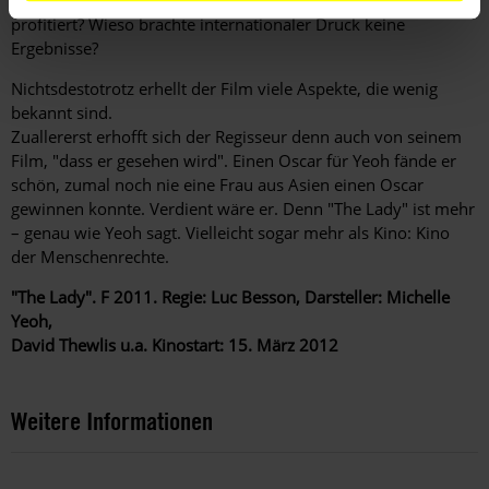
Verflechtungen des Regimes: Wer hat von der Repression
profitiert? Wieso brachte internationaler Druck keine
Ergebnisse?
Nichtsdestotrotz erhellt der Film viele Aspekte, die wenig
bekannt sind.
Zuallererst erhofft sich der Regisseur denn auch von seinem
Film, "dass er gesehen wird". Einen Oscar für Yeoh fände er
schön, zumal noch nie eine Frau aus Asien einen Oscar
gewinnen konnte. Verdient wäre er. Denn "The Lady" ist mehr
– genau wie Yeoh sagt. Vielleicht sogar mehr als Kino: Kino
der Menschenrechte.
"The Lady". F 2011. Regie: Luc Besson, Darsteller: Michelle
Yeoh,
David Thewlis u.a. Kinostart: 15. März 2012
Weitere Informationen