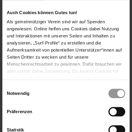
Weitere Informationen
Auch Cookies können Gutes tun!
Als gemeinnütziger Verein sind wir auf Spenden
Länder
angewiesen. Online helfen uns Cookies dabei Nutzung
und Interaktionen mit unseren Seiten und Inhalten zu
Ägypten
Libyen
Tunesien
analysieren, „Surf-Profile“ zu erstellen und die
Aufmerksamkeit von potentiellen Unterstützer*innen auf
Themen
Seiten Dritter zu wecken und für unsere
Menschenrechtsarbeit zu gewinnen. Dafür brauchen wir
Flüchtlinge & Asyl
aber vorher deine Zustimmung. Du kannst Cookies für
Analysen, für Marketing und eingebettete Drittinhalte
auch ablehnen, oder deine Meinung jederzeit später
Einwilligungsauswahl
wieder ändern. Diesen Banner kannst Du über den Link
Teile diesen Beitrag
Notwendig
im Footer schnell wieder aufrufen.
Datenschutzerklärung
Präferenzen
Statistik