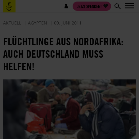
Direkt
Benutzermenü
JETZT SPENDEN!
zum
Inhalt
AKTUELL
ÄGYPTEN
09. JUNI 2011
FLÜCHTLINGE AUS NORDAFRIKA:
AUCH DEUTSCHLAND MUSS
HELFEN!