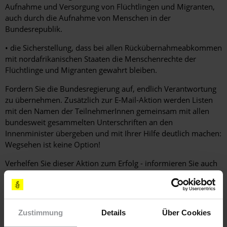
Aufnahme und Versorgung von Flüchtlingen und Migranten,
auch durch die Aufnahme von Menschen in der
Bundesrepublik.
• die Sicherstellung, dass bei allen Rückübernahmeabkommen
mit nordafrikanischen Staaten die Menschenrechte der
Flüchtlinge und Migranten gewahrt bleiben.
Fordern Sie die Bundesregierung auf, endlich Verantwortung
zu übernehmen. Zusätzlich zur E-Mail-Aktion werden Listen
mit den Namen der TeilnehmerInnen gemeinsam mit allen
bundesweit gesammelten Unterschriften an den
Innenminister übergeben und mit Ihrer Hilfe deutlich machen:
Wegsehen ist keine Option!
Verhelfen Sie dieser Aktion zum Erfolg - informieren Sie auch
Ihre Freunde, Familie und Bekannte.
Jetzt mitmachen!
Zustimmung
Details
Über Cookies