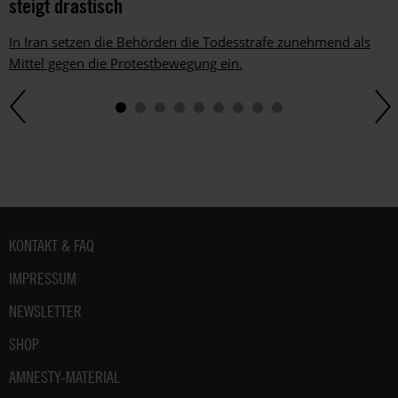
steigt drastisch
In Iran setzen die Behörden die Todesstrafe zunehmend als
Mittel gegen die Protestbewegung ein.
Fußbereich
KONTAKT & FAQ
IMPRESSUM
NEWSLETTER
SHOP
AMNESTY-MATERIAL