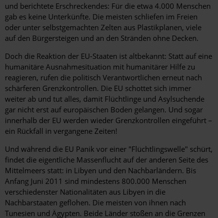
und berichtete Erschreckendes: Für die etwa 4.000 Menschen
gab es keine Unterkünfte. Die meisten schliefen im Freien
oder unter selbstgemachten Zelten aus Plastikplanen, viele
auf den Bürgersteigen und an den Stränden ohne Decken.
Doch die Reaktion der EU-Staaten ist altbekannt: Statt auf eine
humanitäre Ausnahmesituation mit humanitärer Hilfe zu
reagieren, rufen die politisch Verantwortlichen erneut nach
schärferen Grenzkontrollen. Die EU schottet sich immer
weiter ab und tut alles, damit Flüchtlinge und Asylsuchende
gar nicht erst auf europäischen Boden gelangen. Und sogar
innerhalb der EU werden wieder Grenzkontrollen eingeführt –
ein Rückfall in vergangene Zeiten!
Und während die EU Panik vor einer "Flüchtlingswelle" schürt,
findet die eigentliche Massenflucht auf der anderen Seite des
Mittelmeers statt: in Libyen und den Nachbarländern. Bis
Anfang Juni 2011 sind mindestens 800.000 Menschen
verschiedenster Nationalitäten aus Libyen in die
Nachbarstaaten geflohen. Die meisten von ihnen nach
Tunesien und Ägypten. Beide Länder stoßen an die Grenzen