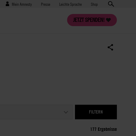
Benutzermenü
Presse
Mein Amnesty
Presse
Leichte Sprache
Shop
JETZT SPENDEN!
177 Ergebnisse