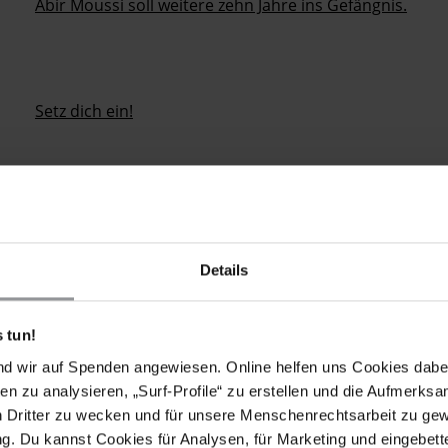
Abir Moussi soll weitere zehn Jahre ins Gefängnis.
Setz dich ein!
Nächste
Letzte
e
Page
5
Page
6
Page
7
Page
8
Page
9
…
Weiter
Letzte
Seite
Seite
Details
 tun!
nd wir auf Spenden angewiesen. Online helfen uns Cookies dabe
hen für die Menschenrechte Unterstütze Amnesty, indem du 
en zu analysieren, „Surf-Profile“ zu erstellen und die Aufmerksa
er:in langfristig an unserer Seite stehst.
n Dritter zu wecken und für unsere Menschenrechtsarbeit zu ge
. Du kannst Cookies für Analysen, für Marketing und eingebettet