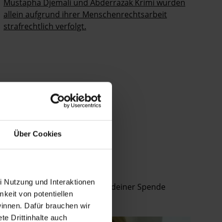
Mustapha Djemali und Abderrazak Krimi wurden
allein aufgrund ihrer Menschenrechtsarbeit
strafrechtlich verfolgt.
Über Cookies
i Nutzung und Interaktionen
an Petitionen teilnimmst, mit deiner Spende
mkeit von potentiellen
winnen. Dafür brauchen wir
e Drittinhalte auch