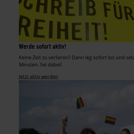
Aktion
©
Werde sofort aktiv!
©
am
Martin
Städtischen
Keine Zeit zu verlieren? Dann leg sofort los und se
Huckebrink
Gymnasium
Minuten. Sei dabei!
Erwitte
in
Jetzt aktiv werden
Nordrhein-
Westfalen
während
des
Amnesty-
Briefmarathons
an
Schulen
im
Dezember