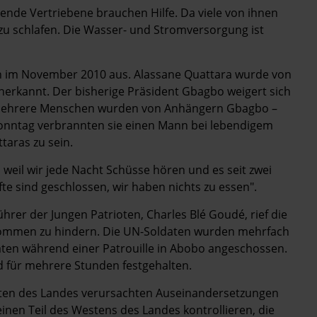
usende Vertriebene brauchen Hilfe. Da viele von ihnen
 zu schlafen. Die Wasser- und Stromversorgung ist
n im November 2010 aus. Alassane Quattara wurde von
nerkannt. Der bisherige Präsident Gbagbo weigert sich
. Mehrere Menschen wurden von Anhängern Gbagbo –
Sonntag verbrannten sie einen Mann bei lebendigem
taras zu sein.
, weil wir jede Nacht Schüsse hören und es seit zwei
te sind geschlossen, wir haben nichts zu essen".
er der Jungen Patrioten, Charles Blé Goudé, rief die
ommen zu hindern. Die UN-Soldaten wurden mehrfach
ten während einer Patrouille in Abobo angeschossen.
d für mehrere Stunden festgehalten.
sten des Landes verursachten Auseinandersetzungen
nen Teil des Westens des Landes kontrollieren, die