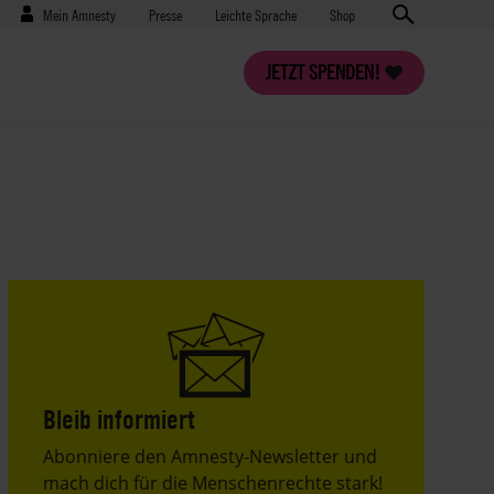
Benutzermenü
Presse
Mein Amnesty
Presse
Leichte Sprache
Shop
JETZT SPENDEN!
Bleib informiert
Header
Abonniere den Amnesty-Newsletter und
Text
mach dich für die Menschenrechte stark!