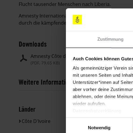
Flucht tausender Menschen nach Liberia.
Amnesty International fordert die Behörden in Côte 
durch die kämpfenden Gruppen zu schützen.
Zustimmung
Downloads
Amnesty Côte d'Ivoire Mission report
Auch Cookies können Gutes
(PDF, 79.65 KB)
Als gemeinnütziger Verein si
mit unseren Seiten und Inhalt
Weitere Informationen
Unterstützer*innen auf Seite
aber vorher deine Zustimmung
ablehnen, oder deine Meinung
wieder aufrufen.
Länder
Datenschutzerklärung
Côte D'Ivoire
Einwilligungsauswahl
Notwendig