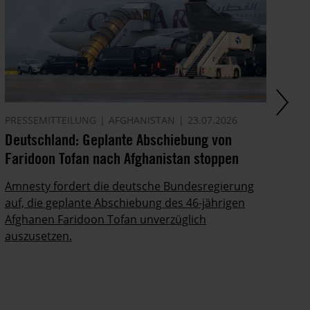
PRESSEMITTEILUNG
AFGHANISTAN
23.07.2026
AK
Deutschland: Geplante Abschiebung von
Ze
Faridoon Tofan nach Afghanistan stoppen
An
Ge
Amnesty fordert die deutsche Bundesregierung
auf, die geplante Abschiebung des 46-jährigen
Ze
Afghanen Faridoon Tofan unverzüglich
kä
auszusetzen.
no