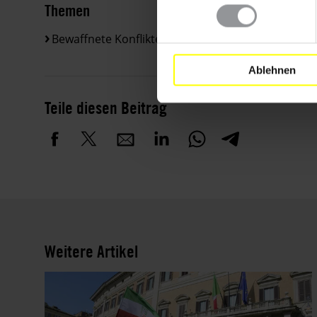
Themen
Bewaffnete Konflikte
Flüchtlinge & Asyl
Ablehnen
Teile diesen Beitrag
Weitere Artikel