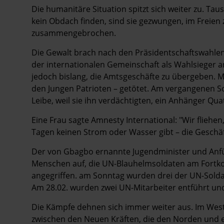
Die humanitäre Situation spitzt sich weiter zu. Ta
kein Obdach finden, sind sie gezwungen, im Freien
zusammengebrochen.
Die Gewalt brach nach den Präsidentschaftswahle
der internationalen Gemeinschaft als Wahlsieger a
jedoch bislang, die Amtsgeschäfte zu übergeben
den Jungen Patrioten – getötet. Am vergangenen 
Leibe, weil sie ihn verdächtigten, ein Anhänger Quat
Eine Frau sagte Amnesty International: "Wir fliehen
Tagen keinen Strom oder Wasser gibt – die Geschäf
Der von Gbagbo ernannte Jugendminister und Anführ
Menschen auf, die UN-Blauhelmsoldaten am Fortk
angegriffen. am Sonntag wurden drei der UN-Solda
Am 28.02. wurden zwei UN-Mitarbeiter entführt un
Die Kämpfe dehnen sich immer weiter aus. Im We
zwischen den Neuen Kräften, die den Norden und ei