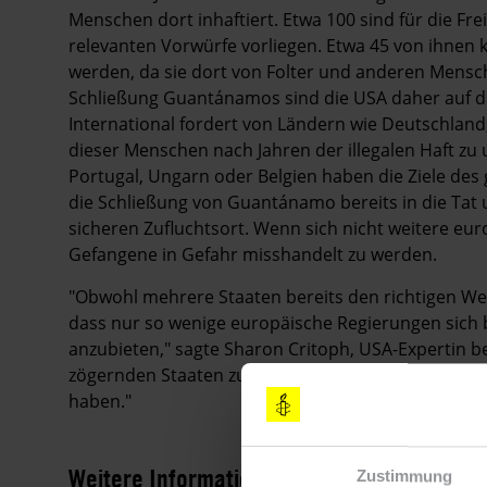
Menschen dort inhaftiert. Etwa 100 sind für die Fre
relevanten Vorwürfe vorliegen. Etwa 45 von ihnen 
werden, da sie dort von Folter und anderen Mensc
Schließung Guantánamos sind die USA daher auf di
International fordert von Ländern wie Deutschlan
dieser Menschen nach Jahren der illegalen Haft zu u
Portugal, Ungarn oder Belgien haben die Ziele 
die Schließung von Guantánamo bereits in die Ta
sicheren Zufluchtsort. Wenn sich nicht weitere eur
Gefangene in Gefahr misshandelt zu werden.
"Obwohl mehrere Staaten bereits den richtigen We
dass nur so wenige europäische Regierungen sich be
anzubieten," sagte Sharon Critoph, USA-Expertin b
zögernden Staaten zu denen, die sich am stärkste
haben."
Weitere Informationen
Zustimmung