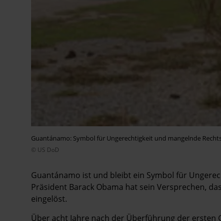
Guantánamo: Symbol für Ungerechtigkeit und mangelnde Rechtss
© US DoD
Guantánamo ist und bleibt ein Symbol für Ungerech
Präsident Barack Obama hat sein Versprechen, das 
eingelöst.
Über acht Jahre nach der Überführung der erste