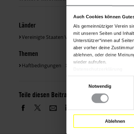
Auch Cookies können Gutes
Länder
Als gemeinnütziger Verein si
mit unseren Seiten und Inhalt
Vereinigte Staaten Von Amerika
Unterstützer*innen auf Seite
aber vorher deine Zustimmung
Themen
ablehnen, oder deine Meinung
wieder aufrufen.
Haftbedingungen
Justiz
Terrorismusbekämp
Datenschutzerklärung
Einwilligungsauswahl
Notwendig
Teile diesen Beitrag
Ablehnen