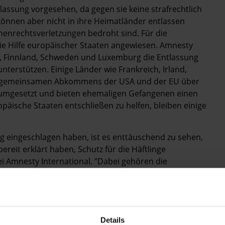
ilassung vorgesehen, da gegen sie keine strafrechtlich
können aber nicht in ihre Heimatländer entlassen
henrechtsverletzungen bedroht sind. Für die
e Hilfe europäischer Staaten angewiesen. Amnesty
d, Finnland, Schweden und Luxemburg die Entlassung
nterstützen. Einige Länder wie Frankreich, Irland,
des gemeinsamen Abkommens der USA und der EU über
t umgesetzt und bieten ehemaligen Gefangenen einen
opäische Staaten entschließen zu helfen, bleiben einige
g eingeschlagen haben, ist es enttäuschend zu sehen,
reit erklärt haben, Schutz für die Häftlinge
ei Amnesty International. "Dabei gehören die
n für die Schließung von Guantánamo stark gemacht
Details