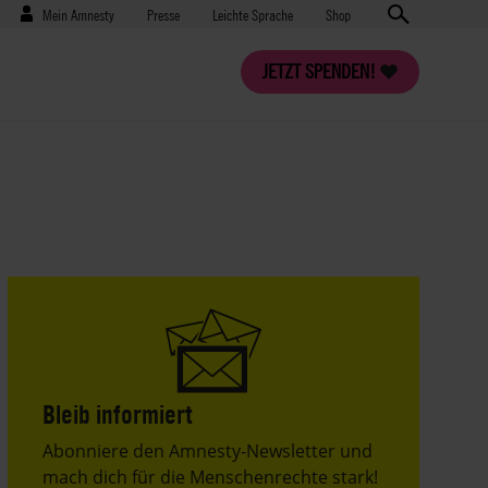
Benutzermenü
Presse
Mein Amnesty
Presse
Leichte Sprache
Shop
JETZT SPENDEN!
Bleib informiert
Header
Abonniere den Amnesty-Newsletter und
Text
mach dich für die Menschenrechte stark!