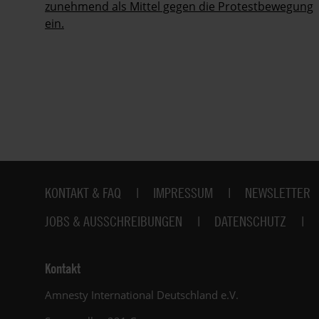
zunehmend als Mittel gegen die Protestbewegung
ein.
Fußbereich
KONTAKT & FAQ
IMPRESSUM
NEWSLETTER
JOBS & AUSSCHREIBUNGEN
DATENSCHUTZ
Kontakt
Amnesty International Deutschland e.V.