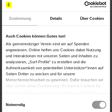
haben oft beobachtet, dass die Repressionen nach einem
Brief oder einer Stellungnahme von Amnesty nachlassen. Das
gibt den Menschen Zeit zu atmen, Zeit, ihre Wunden zu
Zustimmung
Details
Über Cookies
heilen. Auf ihre eigene Bevölkerung hört die Regierung nicht,
aber auf Amnesty schon.
Interview: Maja Liebing
Auch Cookies können Gutes tun!
Als gemeinnütziger Verein sind wir auf Spenden
angewiesen. Online helfen uns Cookies dabei Nutzung
Weitere Informationen
und Interaktionen mit unseren Seiten und Inhalten zu
analysieren, „Surf-Profile“ zu erstellen und die
Aufmerksamkeit von potentiellen Unterstützer*innen auf
Länder
Seiten Dritter zu wecken und für unsere
Menschenrechtsarbeit zu gewinnen. Dafür brauchen wir
Indien
aber vorher deine Zustimmung. Du kannst Cookies für
Analysen, für Marketing und eingebettete Drittinhalte
Themen
auch ablehnen, oder deine Meinung jederzeit später
Einwilligungsauswahl
wieder ändern. Diesen Banner kannst Du über den Link
Notwendig
Wirtschaftliche, Soziale & Kulturelle Rechte
im Footer schnell wieder aufrufen.