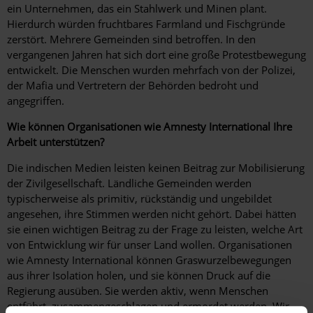
ein Unternehmen, das ein Stahlwerk und Minen plant.
Hierdurch würden fruchtbares Farmland und Fischgründe
zerstört. Mehrere Gemeinden sind betroffen. In den
vergangenen Jahren hat sich dort eine große Protestbewegung
entwickelt. Die Menschen wurden mehrfach von der Polizei,
der Mafia und Vertretern der Behörden bedroht und
angegriffen.
Wie können Organisationen wie Amnesty International Ihre
Arbeit unterstützen?
Die indischen Medien leisten keinen Beitrag zur Mobilisierung
der Zivilgesellschaft. Ländliche Gemeinden werden
typischerweise als primitiv, rückständig und ungebildet
angesehen, ihre Stimmen werden nicht gehört. Dabei hätten
sie einen wichtigen Beitrag zu der Frage zu leisten, welche Art
von Entwicklung wir für unser Land wollen. Organisationen
wie Amnesty International können Graswurzelbewegungen
aus ihrer Isolation holen, und sie können Druck auf die
Regierung ausüben. Sie werden aktiv, wenn Menschen
entführt, zusammengeschlagen und ermordet werden. Wir