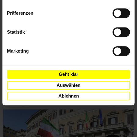
im Footer schnell wieder aufrufen.
Datenschutzerklärung
E-
Präferenzen
Mail
Statistik
Ich habe die
Datenschutzrichtlinie
und die
Nutzungsbedingungen
gelesen und stimme
Marketing
ihnen zu.
Geht klar
Auswählen
Ablehnen
Weitere Artikel