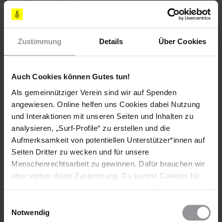
Flüchtlinge & Asyl
Zustimmung
Details
Über Cookies
Teile diesen Beitrag
Auch Cookies können Gutes tun!
Als gemeinnütziger Verein sind wir auf Spenden
angewiesen. Online helfen uns Cookies dabei Nutzung
und Interaktionen mit unseren Seiten und Inhalten zu
analysieren, „Surf-Profile“ zu erstellen und die
Aufmerksamkeit von potentiellen Unterstützer*innen auf
Bleib informiert
Seiten Dritter zu wecken und für unsere
Header
Abonniere den Amnesty-Newsletter und mach dich
Menschenrechtsarbeit zu gewinnen. Dafür brauchen wir
Text
für die Menschenrechte stark!
aber vorher deine Zustimmung. Du kannst Cookies für
Analysen, für Marketing und eingebettete Drittinhalte
Vorname
auch ablehnen, oder deine Meinung jederzeit später
Einwilligungsauswahl
wieder ändern. Diesen Banner kannst Du über den Link
Notwendig
Nachname