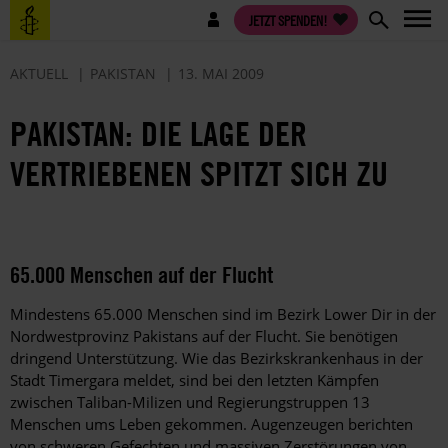
Direkt
Benutzermenü
JETZT SPENDEN!
zum
Inhalt
AKTUELL
PAKISTAN
13. MAI 2009
PAKISTAN: DIE LAGE DER
VERTRIEBENEN SPITZT SICH ZU
65.000 Menschen auf der Flucht
Mindestens 65.000 Menschen sind im Bezirk Lower Dir in der
Nordwestprovinz Pakistans auf der Flucht. Sie benötigen
dringend Unterstützung. Wie das Bezirkskrankenhaus in der
Stadt Timergara meldet, sind bei den letzten Kämpfen
zwischen Taliban-Milizen und Regierungstruppen 13
Menschen ums Leben gekommen. Augenzeugen berichten
von schweren Gefechten und massiven Zerstörungen von