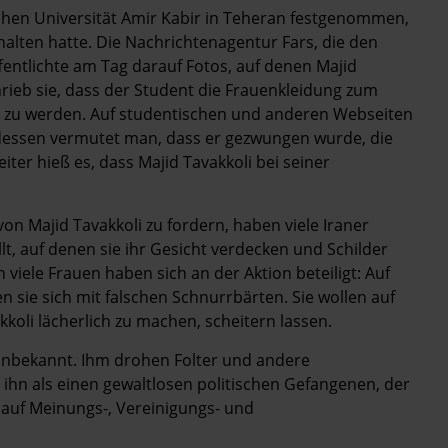
chen Universität Amir Kabir in Teheran festgenommen,
alten hatte. Die Nachrichtenagentur Fars, die den
fentlichte am Tag darauf Fotos, auf denen Majid
hrieb sie, dass der Student die Frauenkleidung zum
t zu werden. Auf studentischen und anderen Webseiten
dessen vermutet man, dass er gezwungen wurde, die
ter hieß es, dass Majid Tavakkoli bei seiner
von Majid Tavakkoli zu fordern, haben viele Iraner
llt, auf denen sie ihr Gesicht verdecken und Schilder
 viele Frauen haben sich an der Aktion beteiligt: Auf
 sie sich mit falschen Schnurrbärten. Sie wollen auf
koli lächerlich zu machen, scheitern lassen.
g unbekannt. Ihm drohen Folter und andere
ihn als einen gewaltlosen politischen Gefangenen, der
 auf Meinungs-, Vereinigungs- und