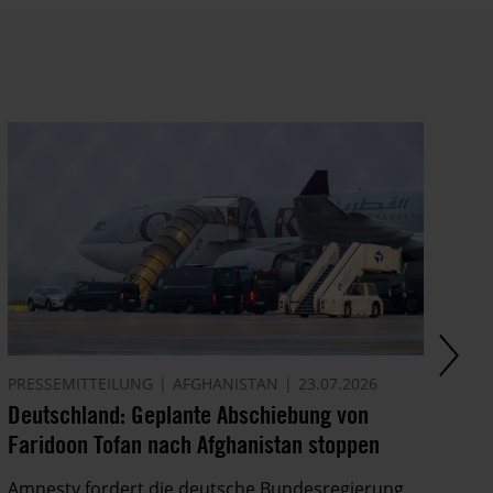
PRESSEMITTEILUNG
AFGHANISTAN
23.07.2026
AK
Deutschland: Geplante Abschiebung von
Ze
Faridoon Tofan nach Afghanistan stoppen
An
Ge
Amnesty fordert die deutsche Bundesregierung