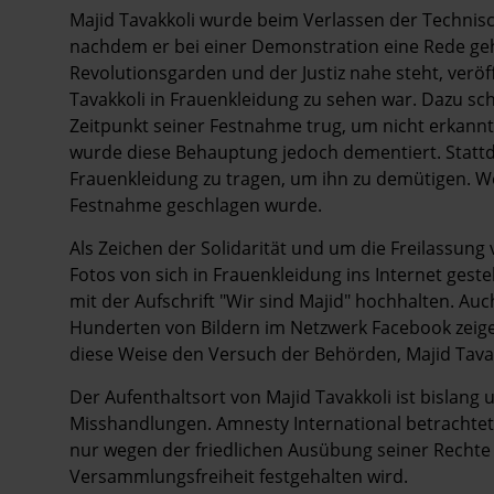
Majid Tavakkoli wurde beim Verlassen der Technis
nachdem er bei einer Demonstration eine Rede geh
Revolutionsgarden und der Justiz nahe steht, veröf
Tavakkoli in Frauenkleidung zu sehen war. Dazu sc
Zeitpunkt seiner Festnahme trug, um nicht erkann
wurde diese Behauptung jedoch dementiert. Statt
Frauenkleidung zu tragen, um ihn zu demütigen. Wei
Festnahme geschlagen wurde.
Als Zeichen der Solidarität und um die Freilassung 
Fotos von sich in Frauenkleidung ins Internet geste
mit der Aufschrift "Wir sind Majid" hochhalten. Auch
Hunderten von Bildern im Netzwerk Facebook zeigen
diese Weise den Versuch der Behörden, Majid Tavak
Der Aufenthaltsort von Majid Tavakkoli ist bislan
Misshandlungen. Amnesty International betrachtet 
nur wegen der friedlichen Ausübung seiner Rechte
Versammlungsfreiheit festgehalten wird.