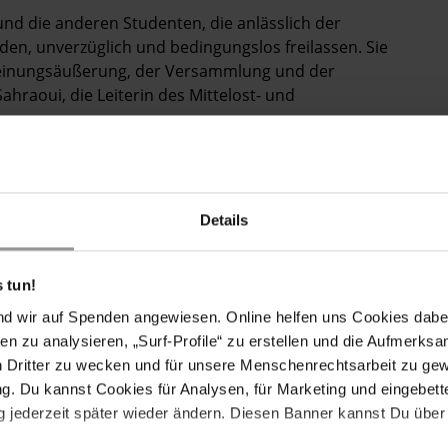
nd die anderen Studenten, die anlässlich der
en, unverzüglich und bedingungslos freilassen. Sie
 Meinungsäußerung, der Versammlung und der
hraoui, die Leiterin des Mittelost- und
erschiedenen Städten im ganzen Land stattfanden,
re TeilnehmerInnen festgenommen. Einige sind
ich jedoch nach wie vor in Haft. Genaue Angaben über
Details
.
dingungslose Freilassung von Majid Tavakkoli und allen
 tun!
 Dezember 2009 festgenommen wurden sowie eine
würfe, dass Majid Tavakkoli in der Haft geschlagen
nd wir auf Spenden angewiesen. Online helfen uns Cookies dabe
en zu analysieren, „Surf-Profile“ zu erstellen und die Aufmerksa
n Dritter zu wecken und für unsere Menschenrechtsarbeit zu ge
. Du kannst Cookies für Analysen, für Marketing und eingebettet
 jederzeit später wieder ändern. Diesen Banner kannst Du über 