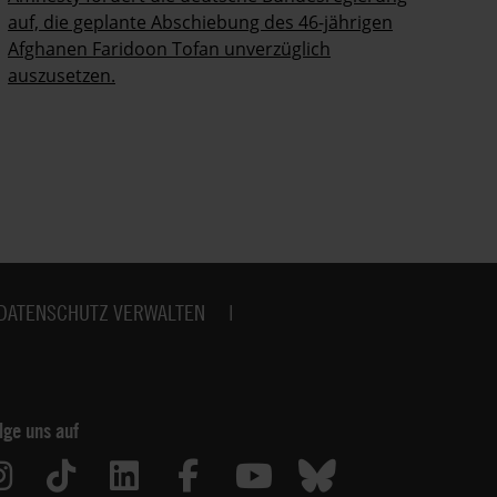
auf, die geplante Abschiebung des 46-jährigen
Ze
Afghanen Faridoon Tofan unverzüglich
kä
auszusetzen.
no
DATENSCHUTZ VERWALTEN
lge uns auf