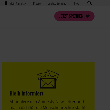
Benutzermenü
Presse
Mein Amnesty
Presse
Leichte Sprache
Shop
JETZT SPENDEN!
Bleib informiert
Header
Abonniere den Amnesty-Newsletter und
Text
mach dich für die Menschenrechte stark!