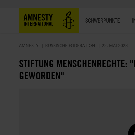
Direkt
zum
Hauptnavigation
AMNESTY
Inhalt
SCHWERPUNKTE
I
INTERNATIONAL
AMNESTY
RUSSISCHE FÖDERATION
22. MAI 2023
STIFTUNG MENSCHENRECHTE: "D
GEWORDEN"