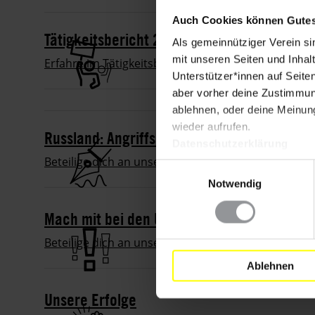
Auch Cookies können Gutes
Tätigkeitsbericht 2022: Was wir bewegt ha
Als gemeinnütziger Verein si
mit unseren Seiten und Inhalt
Erfahre im Tätigkeitsbericht 2022 mehr über unsere
Unterstützer*innen auf Seite
aber vorher deine Zustimmung
ablehnen, oder deine Meinung
wieder aufrufen.
Russland: Angriffskrieg stoppen!
Datenschutzerklärung
Beteilige dich an unserer E-Mail-Aktion an den rus
Einwilligungsauswahl
Notwendig
Mach mit bei den Urgent Actions!
Beteilige dich an unseren Eilaktionen und setze di
Ablehnen
Unsere Erfolge