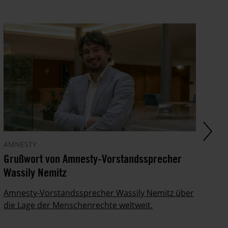
AMNESTY
AM
Grußwort von Amnesty-Vorstandssprecher
Gr
Wassily Nemitz
Ju
Amnesty-Vorstandssprecher Wassily Nemitz über
Am
die Lage der Menschenrechte weltweit.
de