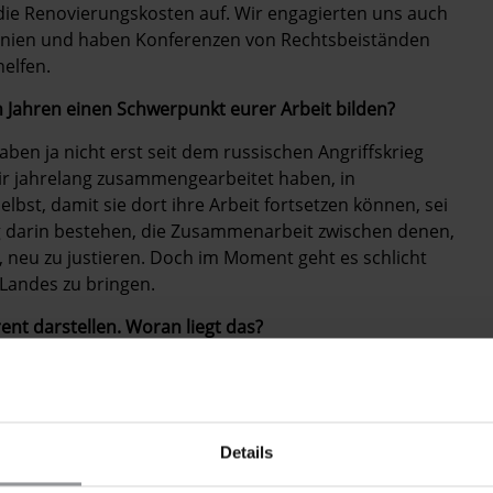
ie Renovierungskosten auf. Wir engagierten uns auch
henien und haben Konferenzen von Rechtsbeiständen
helfen.
ahren einen Schwerpunkt eurer Arbeit bilden?
ben ja nicht erst seit dem russischen Angriffskrieg
wir jahrelang zusammengearbeitet haben, in
lbst, damit sie dort ihre Arbeit fortsetzen können, sei
ng darin bestehen, die Zusammenarbeit zwischen denen,
, neu zu justieren. Doch im Moment geht es schlicht
Landes zu bringen.
rent darstellen. Woran liegt das?
n denen wir Organisationen unterstützen, ist immer
stark unter Druck, und ihre Verbindungen ins Ausland
sere Arbeit gegenüber der Stiftungsaufsicht offen, aber
der Öffentlichkeit könnte Menschen gefährden.
Details