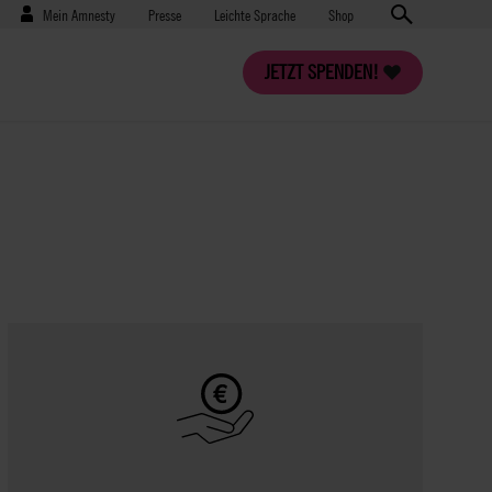
Benutzermenü
Presse
Mein Amnesty
Presse
Leichte Sprache
Shop
JETZT SPENDEN!