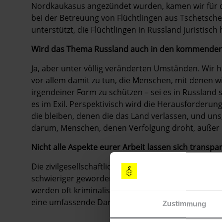
Nordkaukasus angezündet wurden, kamen wir für d
bei der Betreuung von Flüchtlingen aus Tschetsc
unterstützt, die Flüchtlingen in Russland juristisch 
Wird das Thema Russland auch in den kommenden J
Ja, aber unter völlig veränderten Umständen. Wir ha
vor allem damit zu tun, die Menschen, mit denen 
irgendeiner Form zu schützen – sei es in Russland se
es im Exil. Perspektivisch wird die Herausforderu
die bleiben, denen die das Land verlassen, und uns
darum, Menschen, denen Verfolgung droht, außer 
Nicht alle Aspekte eurer Arbeit lassen sich transpa
Die zivilgesellschaftliche Arbeit in den Ländern, i
schwieriger geworden. Die Organisationen stehen 
werden oft kriminalisiert. Natürlich stellen wir un
eine umfassende Darstellung unserer Tätigkeit in 
Zustimmung