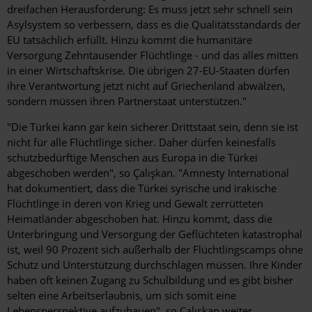
dreifachen Herausforderung: Es muss jetzt sehr schnell sein
Asylsystem so verbessern, dass es die Qualitätsstandards der
EU tatsächlich erfüllt. Hinzu kommt die humanitäre
Versorgung Zehntausender Flüchtlinge - und das alles mitten
in einer Wirtschaftskrise. Die übrigen 27-EU-Staaten dürfen
ihre Verantwortung jetzt nicht auf Griechenland abwälzen,
sondern müssen ihren Partnerstaat unterstützen."
"Die Türkei kann gar kein sicherer Drittstaat sein, denn sie ist
nicht für alle Flüchtlinge sicher. Daher dürfen keinesfalls
schutzbedürftige Menschen aus Europa in die Türkei
abgeschoben werden", so Çalışkan. "Amnesty International
hat dokumentiert, dass die Türkei syrische und irakische
Flüchtlinge in deren von Krieg und Gewalt zerrütteten
Heimatländer abgeschoben hat. Hinzu kommt, dass die
Unterbringung und Versorgung der Geflüchteten katastrophal
ist, weil 90 Prozent sich außerhalb der Flüchtlingscamps ohne
Schutz und Unterstützung durchschlagen müssen. Ihre Kinder
haben oft keinen Zugang zu Schulbildung und es gibt bisher
selten eine Arbeitserlaubnis, um sich somit eine
Lebensperspektive aufzubauen", so Çalışkan weiter.