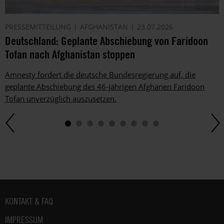
PRESSEMITTEILUNG
AFGHANISTAN
23.07.2026
Deutschland: Geplante Abschiebung von Faridoon
Tofan nach Afghanistan stoppen
Amnesty fordert die deutsche Bundesregierung auf, die
geplante Abschiebung des 46-jährigen Afghanen Faridoon
Tofan unverzüglich auszusetzen.
Fußbereich
KONTAKT & FAQ
IMPRESSUM