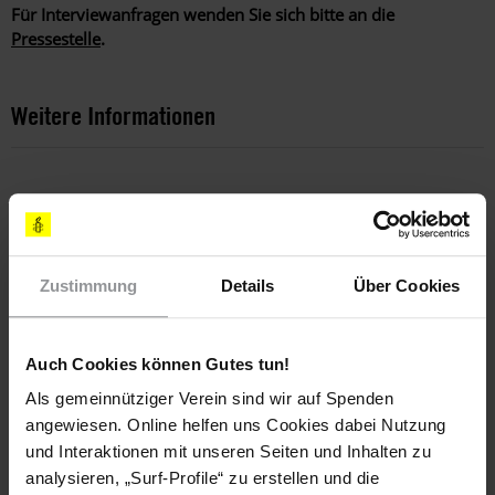
Für Interviewanfragen wenden Sie sich bitte an die
Pressestelle
.
Weitere Informationen
Länder
Türkei
Zustimmung
Details
Über Cookies
Themen
Flüchtlinge & Asyl
Auch Cookies können Gutes tun!
Als gemeinnütziger Verein sind wir auf Spenden
angewiesen. Online helfen uns Cookies dabei Nutzung
und Interaktionen mit unseren Seiten und Inhalten zu
Teile diesen Beitrag
analysieren, „Surf-Profile“ zu erstellen und die