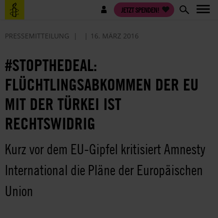
Direkt
Benutzermenü
JETZT SPENDEN!
zum
Inhalt
PRESSEMITTEILUNG
16. MÄRZ 2016
#STOPTHEDEAL:
FLÜCHTLINGSABKOMMEN DER EU
MIT DER TÜRKEI IST
RECHTSWIDRIG
Kurz vor dem EU-Gipfel kritisiert Amnesty
International die Pläne der Europäischen
Union