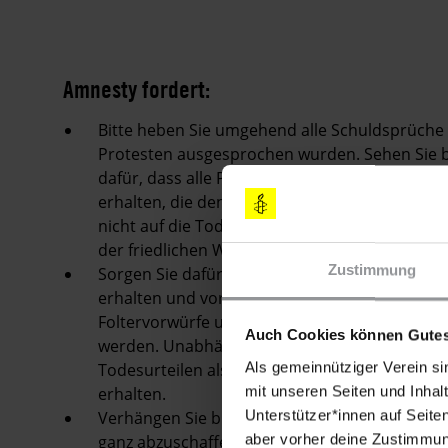
Amnesty fordert:
Bitte heben Sie umgehend alle Schuldsprüche 
Protesten ausgesprochen wurden. Sehen Sie bi
dafür, dass alle Personen, die einer als Straf
erhalten, die den internationalen Standards f
nicht auf die Todesstrafe zurückgegriffen wird. 
der friedlichen Wahrnehmung ihrer Menschenr
Zustimmung
Sorgen Sie dafür, dass die Inhaftierten Zugan
erhalten und vor Folter und anderen Misshandl
Foltervorwürfe untersucht und die Verantwortli
Auch Cookies können Gutes
werden.
Unabhängige Beobachter*innen müss
Als gemeinnütziger Verein si
Todesurteilen als auch zu den im Zusammenha
mit unseren Seiten und Inhalt
erhalten.
Unterstützer*innen auf Seite
Verhängen Sie bitte umgehend ein offizielles 
aber vorher deine Zustimmung
ganz abzuschaffen.