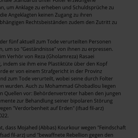
an, um Anklage zu erheben und Schuldsprüche zu
die Angeklagten keinen Zugang zu ihren
bhängigen Rechtsbeiständen zudem den Zutritt zu
der fünf aktuell zum Tode verurteilten Personen
n, um so "Geständnisse" von ihnen zu erpressen.
 im Verhör von Reza (Gholamreza) Rasaei
g, indem sie ihm eine Plastiktüte über den Kopf
de er von einem Strafgericht in der Provinz
d zum Tode verurteilt, wobei seine durch Folter
sen wurden. Auch zu Mohammad Ghobadlou liegen
ten Quellen vor: Behördenvertreter haben den jungen
mente zur Behandlung seiner bipolaren Störung
gen "Verdorbenheit auf Erden" (ifsad fil-arz)
022.
nt, dass Mojahed (Abbas) Kourkour wegen "Feindschaft
fsad fil-arz) und "bewaffnete Rebellion gegen den