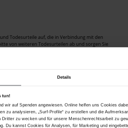
und Todesurteile auf, die in Verbindung mit den
tte von weiteren Todesurteilen ab und sorgen Sie
tat anerkannten Handlung angeklagt sind, Verfahren
ür faire Gerichtsverfahren entsprechen und in denen
Bitte lassen Sie alle Inhaftierten frei, die nur wegen
echte inhaftiert sind.
Details
g zu ihren Familien und Rechtsbeiständen ihrer Wahl
ungen geschützt sind. Stellen Sie sicher, dass
chen in fairen Verfahren vor Gericht gestellt
 tun!
en Zugang sowohl zu den Verfahren mit möglichen
nd wir auf Spenden angewiesen. Online helfen uns Cookies dabe
ng mit den Protesten im Todestrakt Inhaftierten
en zu analysieren, „Surf-Profile“ zu erstellen und die Aufmerksa
n Dritter zu wecken und für unsere Menschenrechtsarbeit zu ge
Hinrichtungsmoratorium mit dem Ziel, die Todesstrafe
. Du kannst Cookies für Analysen, für Marketing und eingebettet