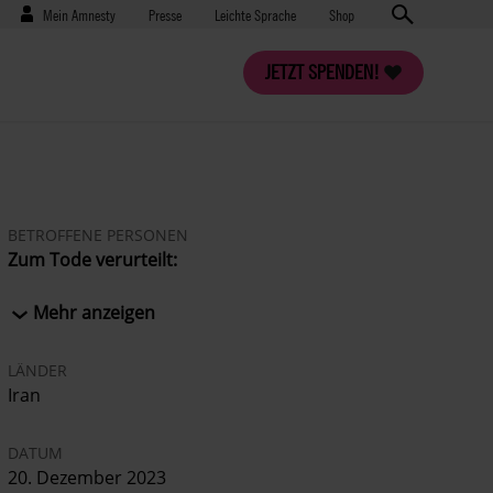
Benutzermenü
Presse
Mein Amnesty
Presse
Leichte Sprache
Shop
JETZT SPENDEN!
BETROFFENE PERSONEN
Zum Tode verurteilt:
Ebrahim Narouie
Kambiz Kharout
Mehr anzeigen
Shoeib Mir Baluchzehi Rigi
Manouchehr Mehman Navaz
LÄNDER
Mansour Dahmardeh
Iran
Mohammad Ghobadlou (hingerichtet am 23.
Januar 2024)
DATUM
Mojahed (Abbas) Kourkour
20. Dezember 2023