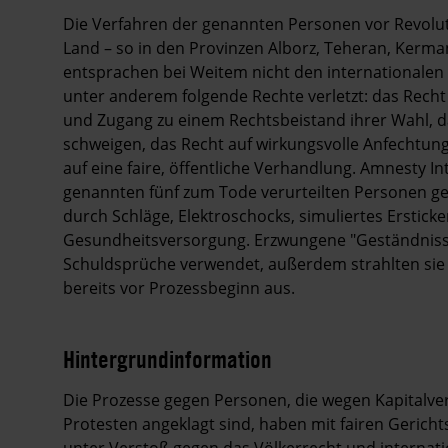
Die Verfahren der genannten Personen vor Revolut
Land – so in den Provinzen Alborz, Teheran, Kerma
entsprachen bei Weitem nicht den internationalen 
unter anderem folgende Rechte verletzt: das Rech
und Zugang zu einem Rechtsbeistand ihrer Wahl, 
schweigen, das Recht auf wirkungsvolle Anfechtung
auf eine faire, öffentliche Verhandlung. Amnesty I
genannten fünf zum Tode verurteilten Personen gef
durch Schläge, Elektroschocks, simuliertes Erstick
Gesundheitsversorgung. Erzwungene "Geständnisse
Schuldsprüche verwendet, außerdem strahlten sie 
bereits vor Prozessbeginn aus.
Hintergrundinformation
Hintergrund
Die Prozesse gegen Personen, die wegen Kapital
Protesten angeklagt sind, haben mit fairen Gericht
unter Verstoß gegen das Völkerrecht und internat