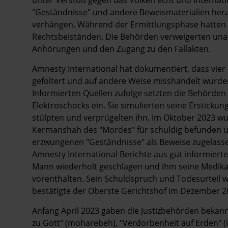
"Geständnisse" und andere Beweismaterialien her
verhängen. Während der Ermittlungsphase hatten 
Rechtsbeiständen. Die Behörden verweigerten una
Anhörungen und den Zugang zu den Fallakten.
Amnesty International hat dokumentiert, dass vier 
gefoltert und auf andere Weise misshandelt wurde
Informierten Quellen zufolge setzten die Behörden
Elektroschocks ein. Sie simulierten seine Erstickun
stülpten und verprügelten ihn. Im Oktober 2023 wur
Kermanshah des "Mordes" für schuldig befunden un
erzwungenen "Geständnisse" als Beweise zugelas
Amnesty International Berichte aus gut informier
Mann wiederholt geschlagen und ihm seine Medika
vorenthalten. Sein Schuldspruch und Todesurteil we
bestätigte der Oberste Gerichtshof im Dezember 2
Anfang April 2023 gaben die Justizbehörden bekan
zu Gott" (moharebeh), "Verdorbenheit auf Erden" (i