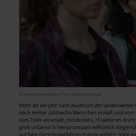
© Amnesty International, Foto: Stephane Lelarge
Mehr als ein Jahr nach Ausbruch der landesweiten P
noch immer zahlreiche Menschen in Haft und vom T
zum Tode verurteilt, mindestens 15 weiteren droh
grob unfairen Scheinprozessen willkürlich hinger
auf faire Gerichtsverfahren massiv verletzt. Viele 