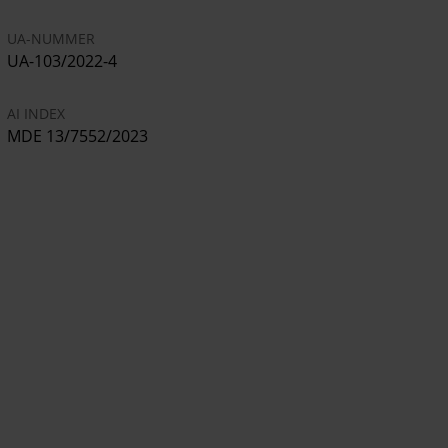
Reza (Gholamreza) Rasaei
UA-NUMMER
Von der Todesstrafe bedroht:
UA-103/2022-4
Mohsen Rezazadeh Gharagholou
Mansour Hout
AI INDEX
Mohammad Boroughani
MDE 13/7552/2023
Nezamoldin Hout
Saeed Shirazi
Abolfazl Mehri Hossein Hajilou
Mahan Sadrat (Sedarat) Madani
sowie Dutzende weitere Personen
Bereits hingerichtet:
Majid Kazemi
Saleh Mirhashemi
Saeed Yaghoubi
Milad Zohrevand
In Haft gestorben:
Javad Rouhi