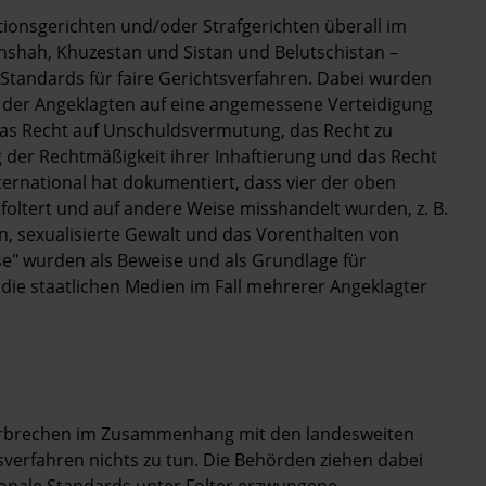
ionsgerichten und/oder Strafgerichten überall im
nshah, Khuzestan und Sistan und Belutschistan –
Standards für faire Gerichtsverfahren. Dabei wurden
t der Angeklagten auf eine angemessene Verteidigung
das Recht auf Unschuldsvermutung, das Recht zu
 der Rechtmäßigkeit ihrer Inhaftierung und das Recht
nternational hat dokumentiert, dass vier der oben
oltert und auf andere Weise misshandelt wurden, z. B.
en, sexualisierte Gewalt und das Vorenthalten von
" wurden als Beweise und als Grundlage für
die staatlichen Medien im Fall mehrerer Angeklagter
verbrechen im Zusammenhang mit den landesweiten
sverfahren nichts zu tun. Die Behörden ziehen dabei
ionale Standards unter Folter erzwungene