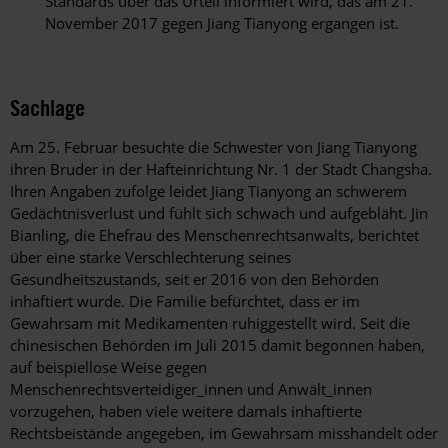
Standards über das Urteil informiert wird, das am 21.
November 2017 gegen Jiang Tianyong ergangen ist.
Sachlage
Am 25. Februar besuchte die Schwester von Jiang Tianyong
ihren Bruder in der Hafteinrichtung Nr. 1 der Stadt Changsha.
Ihren Angaben zufolge leidet Jiang Tianyong an schwerem
Gedächtnisverlust und fühlt sich schwach und aufgebläht. Jin
Bianling, die Ehefrau des Menschenrechtsanwalts, berichtet
über eine starke Verschlechterung seines
Gesundheitszustands, seit er 2016 von den Behörden
inhaftiert wurde. Die Familie befürchtet, dass er im
Gewahrsam mit Medikamenten ruhiggestellt wird. Seit die
chinesischen Behörden im Juli 2015 damit begonnen haben,
auf beispiellose Weise gegen
Menschenrechtsverteidiger_innen und Anwält_innen
vorzugehen, haben viele weitere damals inhaftierte
Rechtsbeistände angegeben, im Gewahrsam misshandelt oder