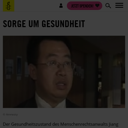
Direkt
Benutzermenü
JETZT SPENDEN!
zum
Inhalt
SORGE UM GESUNDHEIT
© Amnesty
Der Gesundheitszustand des Menschenrechtsanwalts Jiang