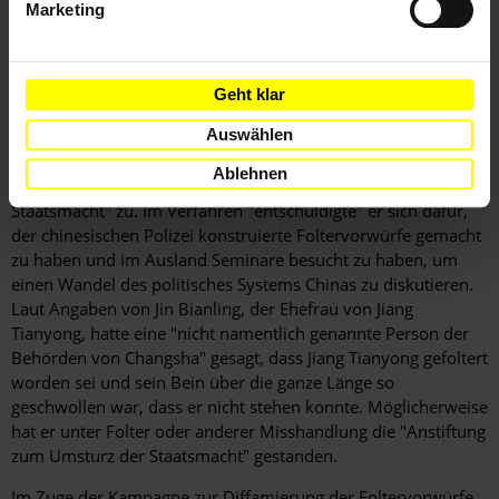
Marketing
darin von zwei staatlich eingesetzten Rechtsbeiständen
vertreten. Laut Jin Bianling wurde Jiang Tianyongs Vater von
Angehörigen der Staatssicherheitsbehörde mitgenommen
und zur August-Verhandlung eskortiert.
Geht klar
Auswählen
Die erste Verhandlung vor dem Mittleren Volksgericht der
Stadt Changsa fand am 22. August 2017 statt. Darin gab Jiang
Ablehnen
Tianyong den Vorwurf "Anstiftung zum Umsturz der
Staatsmacht" zu. Im Verfahren "entschuldigte" er sich dafür,
der chinesischen Polizei konstruierte Foltervorwürfe gemacht
zu haben und im Ausland Seminare besucht zu haben, um
einen Wandel des politisches Systems Chinas zu diskutieren.
Laut Angaben von Jin Bianling, der Ehefrau von Jiang
Tianyong, hatte eine "nicht namentlich genannte Person der
Behörden von Changsha" gesagt, dass Jiang Tianyong gefoltert
worden sei und sein Bein über die ganze Länge so
geschwollen war, dass er nicht stehen konnte. Möglicherweise
hat er unter Folter oder anderer Misshandlung die "Anstiftung
zum Umsturz der Staatsmacht" gestanden.
Im Zuge der Kampagne zur Diffamierung der Foltervorwürfe