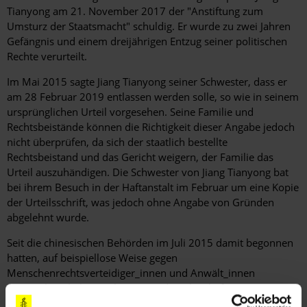
Tianyong am 21. November 2017 der "Anstiftung zum
Umsturz der Staatsmacht" schuldig. Er wurde zu zwei Jahren
Gefängnis und einem dreijährigen Entzug seiner politischen
Rechte verurteilt.
Im Mai 2015 sagte Jiang Tianyong seiner Schwester, dass er
am 28 Februar 2019 entlassen werden solle, so wie in seinem
ursprünglichen Urteil vorgesehen. Seine Familie und
Rechtsbeistände können die Richtigkeit dieser Angabe jedoch
nicht überprüfen, da sich der staatlich bestellte
Rechtsbeistand und das Gericht weigern, der Familie das
Urteil auszuhändigen. Die Schwester von Jiang Tianyong bat
bei ihrem Besuch in der Haftanstalt im Februar um eine Kopie
der Urteilsschrift, was jedoch ohne Angabe von Gründen
abgelehnt wurde.
Seit die chinesischen Behörden im Juli 2015 damit begonnen
hatten, auf beispiellose Weise gegen
Menschenrechtsverteidiger_innen und Anwält_innen
vorzugehen, haben viele weitere damals inhaftierte
Anwält_innen angegeben, im Gewahrsam misshandelt oder