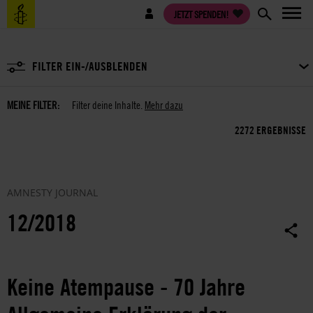
Direkt
Benutzermenü
JETZT SPENDEN!
zum
Inhalt
FILTER EIN-/AUSBLENDEN
MEINE FILTER:
Filter deine Inhalte.
Mehr dazu
2272 ERGEBNISSE
AMNESTY JOURNAL
12/2018
Keine Atempause - 70 Jahre