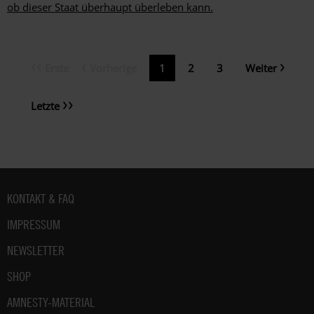
ob dieser Staat überhaupt überleben kann.
Erste
Vorherige
Nächste
Erste
Vorherige
Aktuelle
1
Page
2
Page
3
Weiter
Seitennummerierung
Seite
Seite
Seite
Seite
Letzte
Letzte
Seite
Fußbereich
KONTAKT & FAQ
IMPRESSUM
NEWSLETTER
SHOP
AMNESTY-MATERIAL