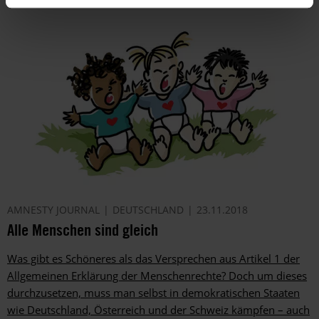
AMNESTY JOURNAL
DEUTSCHLAND
23.11.2018
Alle Menschen sind gleich
Was gibt es Schöneres als das Versprechen aus Artikel 1 der
Allgemeinen Erklärung der Menschenrechte? Doch um dieses
durchzusetzen, muss man selbst in demokratischen Staaten
wie Deutschland, Österreich und der Schweiz kämpfen – auch