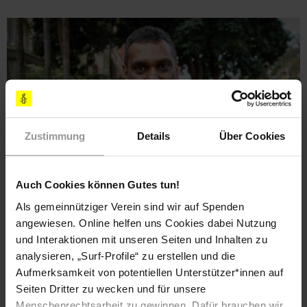
Zustimmung
Details
Über Cookies
Auch Cookies können Gutes tun!
AMNESTY JOURNAL
23.11.2018
Als gemeinnütziger Verein sind wir auf Spenden
"Amnesty muss besser zuhören"
angewiesen. Online helfen uns Cookies dabei Nutzung
und Interaktionen mit unseren Seiten und Inhalten zu
Der neue Amnesty-Generalsekretär Kumi Naidoo sieht den
analysieren, „Surf-Profile“ zu erstellen und die
70. Geburtstag der Menschenrechtserklärung als Wendepunkt
Aufmerksamkeit von potentiellen Unterstützer*innen auf
und fordert Aktionen zivilen Ungehorsams. Malene
Seiten Dritter zu wecken und für unsere
Haakansson traf ihn in Kopenhagen.
Menschenrechtsarbeit zu gewinnen. Dafür brauchen wir