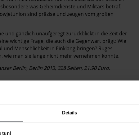
sbesondere was Geheimdienste und Militärs betraf.
r Sowjetunion sind präzise und zeugen vom großen
he und gänzlich unaufgeregt zurückblickt in die Zeit der
eine wichtige Frage, die auch die Gegenwart prägt: Wie
al und Menschlichkeit in Einklang bringen? Ruges
den, wie man sie lange nicht mehr vernehmen konnte.
er ­Berlin, Berlin 2013, 328 Seiten, 21,90 Euro.
Details
 tun!