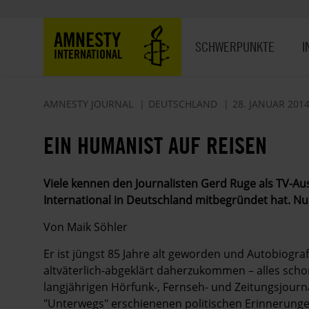
Direkt
zum
Hauptnavigation
AMNESTY
Inhalt
SCHWERPUNKTE
I
INTERNATIONAL
AMNESTY JOURNAL
DEUTSCHLAND
28. JANUAR 201
EIN HUMANIST AUF REISEN
Viele kennen den Journalisten Gerd Ruge als TV-Aus
International in Deutschland mitbegründet hat. Nun
Von Maik Söhler
Er ist jüngst 85 Jahre alt geworden und Autobiogra
altväterlich-abgeklärt daherzukommen – alles scho
langjährigen Hörfunk-, Fernseh- und Zeitungsjournali
"Unterwegs" erschienenen politischen Erinnerunge