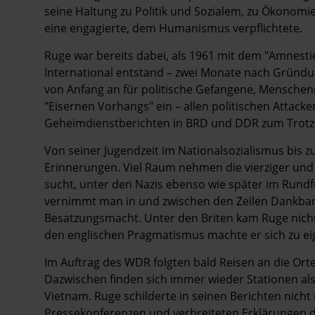
seine Haltung zu Politik und Sozialem, zu Ökonom
eine engagierte, dem Humanismus verpflichtete.
Ruge war bereits dabei, als 1961 mit dem "Amnesti
International entstand – zwei Monate nach Gründung
von Anfang an für politische Gefangene, Menschen
"Eisernen Vorhangs" ein – allen politischen Atta
Geheimdienstberichten in BRD und DDR zum Trotz
Von seiner Jugendzeit im Nationalsozialismus bis 
Erinnerungen. Viel Raum nehmen die vierziger und f
sucht, unter den Nazis ebenso wie später im Rund
vernimmt man in und zwischen den Zeilen Dankbark
Besatzungsmacht. Unter den Briten kam Ruge nicht 
den englischen Pragmatismus machte er sich zu ei
Im Auftrag des WDR folgten bald Reisen an die Orte 
Dazwischen finden sich immer wieder Stationen als
Vietnam. Ruge schilderte in seinen Berichten nicht
Pressekonferenzen und verbreiteten Erklärungen di