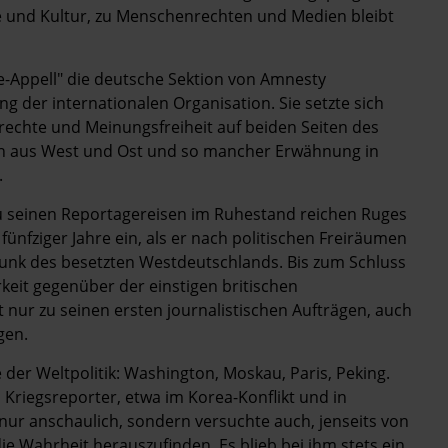
ie und Kultur, zu Menschenrechten und Medien bleibt
e-Appell" die deutsche Sektion von Amnesty
 der internationalen Organisation. Sie setzte sich
rechte und Meinungsfreiheit auf beiden Seiten des
cken aus West und Ost und so mancher Erwähnung in
.
zu seinen Reportagereisen im Ruhestand reichen Ruges
ünfziger Jahre ein, als er nach politischen Freiräumen
funk des besetzten Westdeutschlands. Bis zum Schluss
eit gegenüber der einstigen britischen
nur zu seinen ersten journalistischen Aufträgen, auch
gen.
der Weltpolitik: Wa­shington, Moskau, Paris, Peking.
 Kriegsreporter, etwa im Korea-Konflikt und in
 nur ­anschaulich, sondern versuchte auch, jenseits von
e Wahrheit herauszufinden. Es blieb bei ihm stets ein