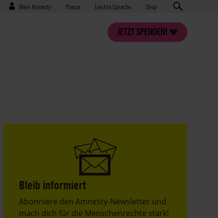
Benutzermenü
Presse
Mein Amnesty
Presse
Leichte Sprache
Shop
JETZT SPENDEN!
Bleib informiert
Header
Abonniere den Amnesty-Newsletter und
Text
mach dich für die Menschenrechte stark!