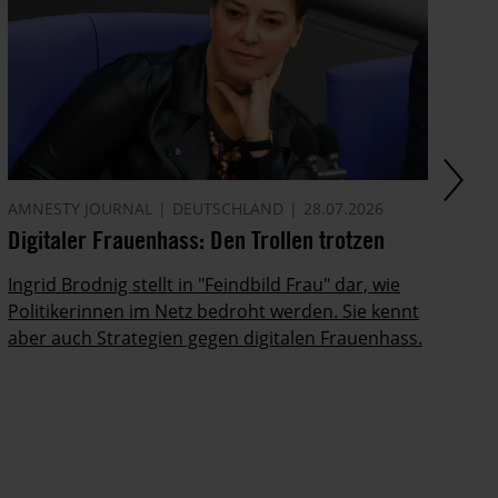
AMNESTY JOURNAL
DEUTSCHLAND
28.07.2026
AM
Digitaler Frauenhass: Den Trollen trotzen
Am
Ingrid Brodnig stellt in "Feindbild Frau" dar, wie
De
Politikerinnen im Netz bedroht werden. Sie kennt
20
aber auch Strategien gegen digitalen Frauenhass.
un
vo