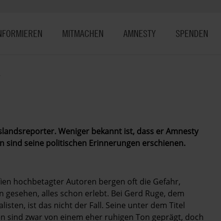
NFORMIEREN
MITMACHEN
AMNESTY
SPENDEN
4
lands­reporter. ­Weniger bekannt ist, dass er Amnesty
 sind seine politischen Erinnerungen ­erschienen.
fien hochbetagter Autoren bergen oft die Gefahr,
n gesehen, alles schon erlebt. Bei Gerd Ruge, dem
sten, ist das nicht der Fall. Seine unter dem Titel
n sind zwar von einem eher ruhigen Ton geprägt, doch