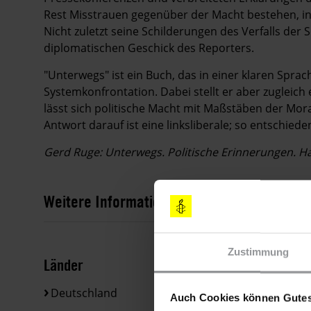
Rest Misstrauen gegenüber der Macht bestehen, in
Nicht zuletzt seine Schilderungen des Verfalls de
diplomatischen Geschick des Reporters.
"Unterwegs" ist ein Buch, das in einer klaren Sprac
Systemkonfrontation. Dabei stellt er aber zugleich 
lässt sich politische Macht mit Maßstäben der Mor
Antwort darauf ist eine linksliberale; so entschie
Gerd Ruge: Unterwegs. Politische Erinnerungen. Hans
Weitere Informationen
Zustimmung
Länder
Deutschland
Auch Cookies können Gutes