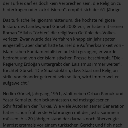
der Türkei darf es doch kein Verbrechen sein, die Religion zu
hinterfragen oder zu kritisieren", empört sich der 61-Jährige.
Das türkische Religionsministerium, die höchste religiöse
Instanz des Landes, warf Gürsel 2008 vor, er habe mit seinem
Roman "Allahs Töchter" die religiösen Gefühle des Volkes
verletzt. Zwar wurde das Verfahren knapp ein Jahr später
eingestellt, aber damit hatte Gürsel die Aufmerksamkeit von ­
islamischen Fundamentalisten auf sich gezogen, er wurde ­
bedroht und von der islamistischen Presse beschimpft. "Die ­
Regierung Erdoğan untergräbt den Laizismus immer weiter",
fürchtet Gürsel. "Die Staatsdoktrin, dass Staat und Religion
strikt voneinander getrennt sein sollten, wird immer weiter
aufgeweicht."
Nedim Gürsel, Jahrgang 1951, zählt neben Orhan Pamuk und
Yasar Kemal zu den bekanntesten und meistgelesenen
Schriftstellern der Türkei. Wie viele Autoren seiner Generation
hat er schon früh erste Erfahrungen mit der Justiz sammeln
müssen. Als 20-Jähriger stand der damals noch überzeugte
Marxist erstmals vor einem türkischen Gericht und floh nach