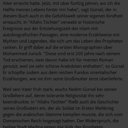
Alter erreicht hatte. Jetzt, mit über fünfzig Jahren, wo ich die
Hälfte meines Lebens hinter mir habe", sagt Gürsel, der in
diesem Buch auch in die Gefühlswelt seiner eigenen Kindheit
eintaucht. In "Allahs Töchter" verwebt er historische
Ereignisse aus der Entstehungszeit des Islam mit
autobiografischen Passagen, eine moderne Erzählweise mit
Mythen und Legenden, die sich um das Leben des Propheten
ranken. Er griff dabei auf die ers­ten Monographien über
Mohammed zurück. "Diese sind erst 200 Jahre nach seinem
Tod erschienen; zwei davon habe ich für meinen Roman
genutzt, weil sie sehr schöne Anekdoten enthalten", so Gürsel.
Er schöpfte zudem aus dem reichen Fundus orientalischer
Erzählungen, wie sie ihm seine Großmutter einst überlieferte.
Weil sein Vater früh starb, wuchs Nedim Gürsel bei seinen
Großeltern auf, deren tolerante Religiosität ihn sehr
beeindruckte. In "Allahs Töchter" fließt auch die Geschichte
seines Großvaters ein, der als Soldat im Ersten Weltkrieg
gegen die arabischen Stämme kämpfen musste, die sich vom
Osmanischen Reich losgesagt hatten. Der Widerspruch, die
heilige Stadt Medina gegen das Volk des Propheten