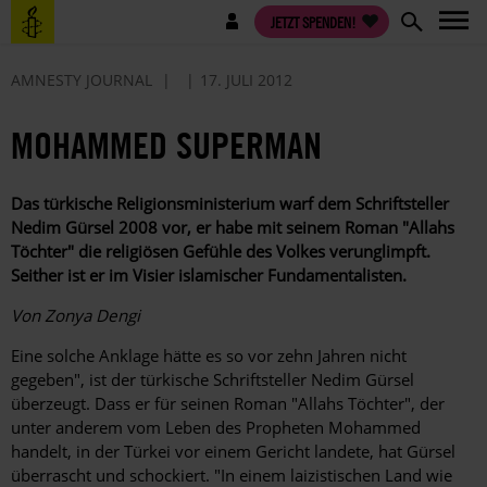
Direkt
Benutzermenü
JETZT SPENDEN!
zum
Inhalt
AMNESTY JOURNAL
17. JULI 2012
MOHAMMED ­SUPERMAN
Das türkische Religionsministerium warf dem ­Schriftsteller
Nedim Gürsel 2008 vor, er habe mit ­seinem Roman "Allahs
Töchter" die religiösen ­Gefühle des Volkes verunglimpft.
Seither ist er im ­Visier islamischer Fundamentalisten.
Von Zonya Dengi
Eine solche Anklage hätte es so vor zehn Jahren nicht
gegeben", ist der türkische Schriftsteller Nedim Gürsel
überzeugt. Dass er für seinen Roman "Allahs Töchter", der
unter anderem vom Leben des Propheten Mohammed
handelt, in der Türkei vor einem Gericht landete, hat Gürsel
überrascht und schockiert. "In einem laizistischen Land wie