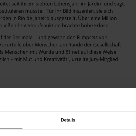
eitet seit ihrem siebten Lebensjahr im Jardim und sagt:
stituieren musste." Für ihr Bild inszeniert sie sich
en in Rio de Janeiro ausgestellt. Über eine Million
hließende Verkaufsauktion brachte hohe Erlöse.
uf der Berlinale – und gewann den Filmpreis von
e Vorurteile über Menschen am Rande der Gesellschaft
 als Menschen mit Würde und öffnet auf diese Weise
h – mit Mut und Kreativität", urteilte Jury-Mitglied
Details