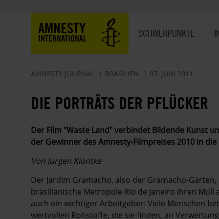
Direkt
zum
Hauptnavigation
AMNESTY
Inhalt
SCHWERPUNKTE
I
INTERNATIONAL
AMNESTY JOURNAL
BRASILIEN
07. JUNI 2011
DIE PORTRÄTS DER PFLÜCKER
Der Film "Waste Land" verbindet Bildende Kunst 
der Gewinner des Amnesty-Filmpreises 2010 in die
Von Jürgen Kiontke
Der Jardim Gramacho, also der Gramacho-Garten, is
brasilianische Metropole Rio de Janeiro ihren Müll 
auch ein wichtiger Arbeitgeber: Viele Menschen betä
wertvollen Rohstoffe, die sie finden, an Verwertung