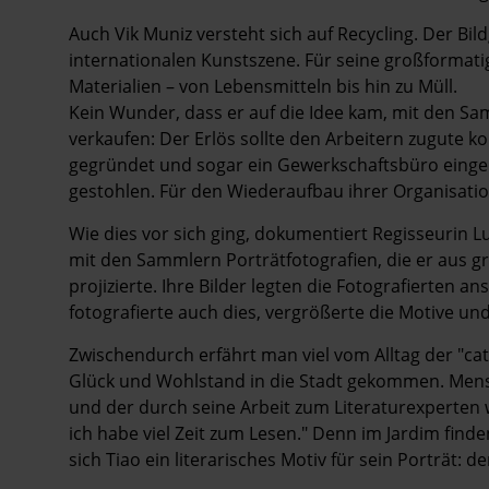
Auch Vik Muniz versteht sich auf Recycling. Der Bildg
internationalen Kunstszene. Für seine großformati
Materialien – von Lebensmitteln bis hin zu Müll.
Kein Wunder, dass er auf die Idee kam, mit den Sa
verkaufen: Der Erlös sollte den Arbeitern zugute 
gegründet und sogar ein Ge­werk­schafts­büro eing
gestohlen. Für den Wiederaufbau ihrer Organisatio
Wie dies vor sich ging, dokumentiert Regisseurin L
mit den Sammlern Porträtfotografien, die er aus g
projizierte. Ihre Bilder legten die Fotografierten an
fotografierte auch dies, vergrößerte die Motive und
Zwischendurch erfährt man viel vom Alltag der "cata
Glück und Wohlstand in die Stadt gekommen. Mensc
und der durch seine Arbeit zum Literaturexperten w
ich habe viel Zeit zum Lesen." Denn im Jardim fin
sich Tiao ein literarisches Motiv für sein Porträt: