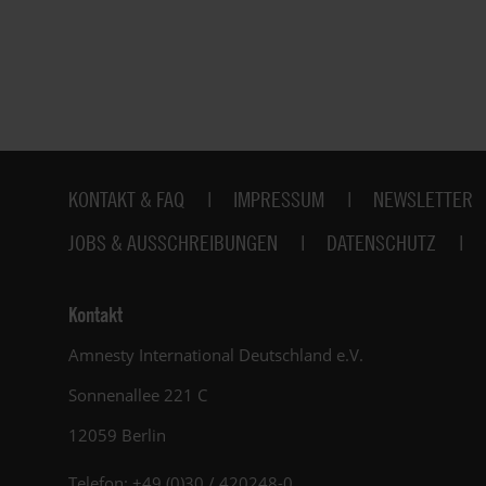
Fußbereich
KONTAKT & FAQ
IMPRESSUM
NEWSLETTER
JOBS & AUSSCHREIBUNGEN
DATENSCHUTZ
Kontakt
Amnesty International Deutschland e.V.
Sonnenallee 221 C
12059 Berlin
Telefon: +49 (0)30 / 420248-0