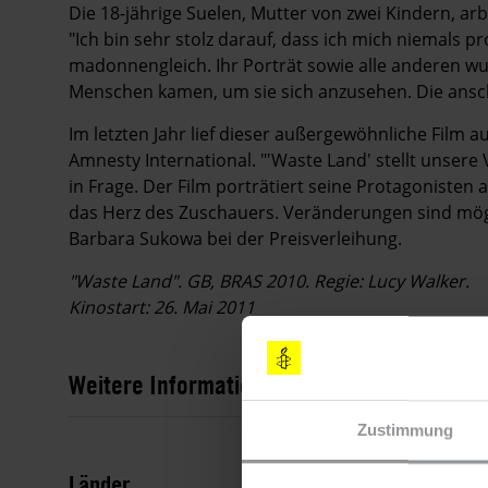
Die 18-jährige Suelen, Mutter von zwei Kindern, arb
"Ich bin sehr stolz darauf, dass ich mich niemals pro
madonnengleich. Ihr Porträt sowie alle anderen wurd
Menschen kamen, um sie sich anzusehen. Die ansc
Im letzten Jahr lief dieser außergewöhnliche Film a
Amnesty International. "'Waste Land' stellt unser
in Frage. Der Film porträtiert seine Protagonisten
das Herz des Zuschauers. Veränderungen sind möglic
Barbara Sukowa bei der Preisverleihung.
"Waste Land". GB, BRAS 2010. Regie: Lucy Walker.
Kinostart: 26. Mai 2011
Weitere Informationen
Zustimmung
Länder