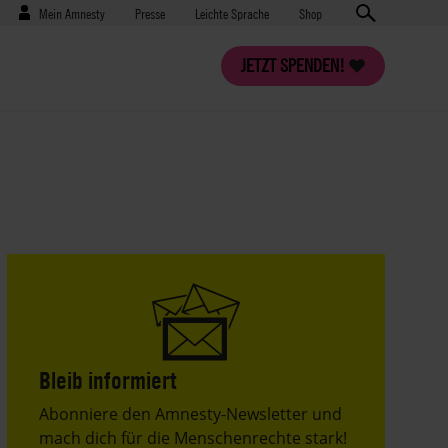
Benutzermenü
Presse
Mein Amnesty
Presse
Leichte Sprache
Shop
JETZT SPENDEN!
Bleib informiert
Header
Abonniere den Amnesty-Newsletter und
Text
mach dich für die Menschenrechte stark!