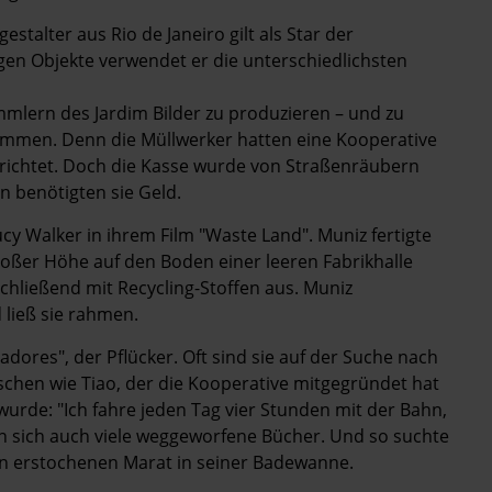
estalter aus Rio de Janeiro gilt als Star der
gen Objekte verwendet er die unterschiedlichsten
mmlern des Jardim Bilder zu produzieren – und zu
kommen. Denn die Müllwerker hatten eine Kooperative
erichtet. Doch die Kasse wurde von Straßenräubern
n benötigten sie Geld.
ucy Walker in ihrem Film "Waste Land". Muniz fertigte
roßer Höhe auf den Boden einer leeren Fabrikhalle
schließend mit Re­cyc­ling-Stoffen aus. Muniz
 ließ sie rahmen.
dores", der Pflücker. Oft sind sie auf der Suche nach
hen wie Tiao, der die Kooperative mitgegründet hat
urde: "Ich fahre jeden Tag vier Stunden mit der Bahn,
den sich auch viele weggeworfene Bücher. Und so suchte
 den erstochenen Marat in seiner Badewanne.