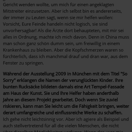
Gericht wenden wollte, um mich für einen angeklagten
Mitstreiter einzusetzen. Aber ich selbst bin es andererseits,
der immer zu Leuten sagt, wenn sie mir helfen wollen:
Vorsicht, Eure Feinde handeln nicht logisch, sie sind
unvorhersagbar! Als die Ärzte dort behaupteten, mit mir sei
alles in Ordnung, machte ich mich davon. Denn in China muss
man schon ganz schön dumm sein, um freiwillig in einem
Krankenhaus zu bleiben. Aber die Kopfschmerzen waren so
fürchterlich, dass ich manchmal drauf und dran war, aus dem
Fenster zu springen.
Während der Ausstellung 2009 in München mit dem Titel "So
Sorry" erklangen die Namen der verunglückten Kinder. Ihre
bunten Rucksäcke bildeten damals eine Art Tempel-Fassade
am Haus der Kunst. Sie und Ihre Helfer haben anderthalb
Jahre an diesem Projekt gearbeitet. Doch wenn Sie zuviel
riskieren, kann man Sie leicht um die Fähigkeit bringen, weiter
derart umfangreiche und einflussreiche Werke zu schaffen.
Ich gehe nicht leichtsinnig vor. Aber ich agiere als Beispiel und
auch stellvertretend für all die vielen Menschen, die nicht
über dieselben Möglichkeiten verfügen. Wenn das, was mir