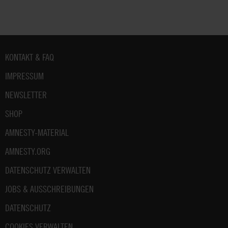
Fußbereich
KONTAKT & FAQ
IMPRESSUM
NEWSLETTER
SHOP
AMNESTY-MATERIAL
AMNESTY.ORG
DATENSCHUTZ VERWALTEN
JOBS & AUSSCHREIBUNGEN
DATENSCHUTZ
COOKIES VERWALTEN