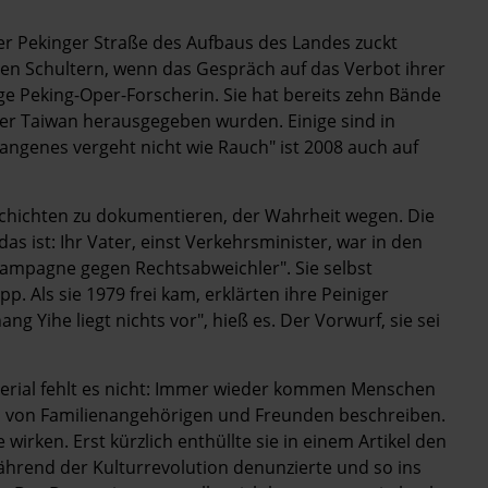
er Pekinger Straße des Aufbaus des Landes zuckt
 den Schultern, wenn das Gespräch auf das Verbot ihrer
ige Peking-Oper-Forscherin. Sie hat bereits zehn Bände
der Taiwan herausgegeben wurden. Einige sind in
ngenes vergeht nicht wie Rauch" ist 2008 auch auf
chichten zu dokumentieren, der Wahrheit wegen. Die
das ist: Ihr Vater, einst Verkehrsminister, war in den
Kampagne gegen Rechtsabweichler". Sie selbst
. Als sie 1979 frei kam, erklärten ihre Peiniger
ng Yihe liegt nichts vor", hieß es. Der Vorwurf, sie sei
terial fehlt es nicht: Immer wieder kommen Menschen
n von Familienangehörigen und Freunden beschreiben.
 wirken. Erst kürzlich enthüllte sie in einem Artikel den
hrend der Kulturrevolution denunzierte und so ins