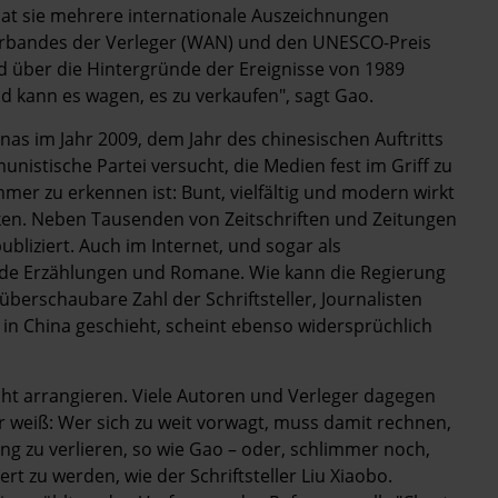
 hat sie mehrere internationale Auszeichnungen
verbandes der Verleger (WAN) und den UNESCO-Preis
nd über die Hintergründe der Ereignisse von 1989
d kann es wagen, es zu verkaufen", sagt Gao.
as im Jahr 2009, dem Jahr des chinesischen Auftritts
istische Partei versucht, die Medien fest im Griff zu
mmer zu erkennen ist: Bunt, vielfältig und modern wirkt
ken. Neben Tausenden von Zeitschriften und Zeitungen
ubliziert. Auch im Internet, und sogar als
sende Erzählungen und Romane. Wie kann die Regierung
berschaubare Zahl der Schriftsteller, Journalisten
 in China geschieht, scheint ebenso widersprüchlich
icht arrangieren. Viele Autoren und Verleger dagegen
r weiß: Wer sich zu weit vorwagt, muss damit rechnen,
ng zu verlieren, so wie Gao – oder, schlimmer noch,
rt zu werden, wie der Schriftsteller Liu Xiaobo.