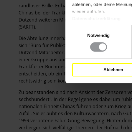
ablehnen, oder deine Meinung
randloser Brille. Er hat den Rang eines Vizeministers
wieder aufrufen.
Chinas bei der Frankfurter Buchmesse im Oktober
Datenschutzerklärung
Dutzend weiteren Ministerien und Ämtern, darunte
(SARFT).
Einwilligungsauswahl
Notwendig
Die Abteilung innerhalb der GAPP, die entscheidet
sich "Büro für Publikationsmanagement". Dort arbe
Dutzend Mitarbeiter. Diese vertrauen vor allem auf
einer Gruppe ausländischer Journalisten, die sich 
Frankfurter Buchmesse informierten, formulierte 
Ablehnen
entscheiden, ob ein Titel erscheinen dürfe. "Wenn 
rechtswidrig sein könnte, holen sie sich bei uns de
Zu beanstanden sind nach Ansicht der Zensoren vo
sechshundert". In der Regel gehe es dabei um "üble
nationalen Einheit Chinas führen oder zum Krieg au
Zufall. Sie erlaubt es den Kulturwächtern, nach Gutd
1999 verbotene Falun Gong-Bewegung. Hinter dem 
verbergen sich vielfältige Themen: der Ruf nach 