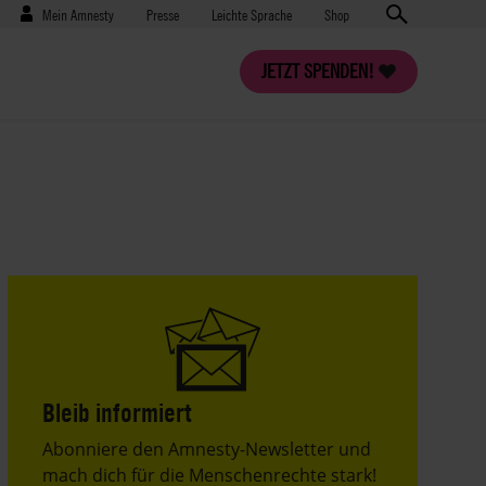
Benutzermenü
Presse
Mein Amnesty
Presse
Leichte Sprache
Shop
JETZT SPENDEN!
Bleib informiert
Header
Abonniere den Amnesty-Newsletter und
Text
mach dich für die Menschenrechte stark!