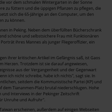
 die vor dem schmalen Wintergarten in der Sonne
iere zu füttern und die üppigen Pflanzen zu pflegen, die
tzt sich die 65-Jährige an den Computer, um den
ten zu können.
innen in Peking. Neben dem überfüllten Bücherschrank
hlend schöne und selbstsichere Frau mit Funktionären
orträt ihres Mannes als junger Fliegeroffizier, ein
en ihrer kritischen Artikel im Gefängnis saß, ist Gaos
m Herzen. Trotzdem ist sie darauf angewiesen,
Ereignisse aus der Vergangenheit und der Gegenwart
nn ich nicht schreibe, habe ich nichts", sagt sie. In
fentlichen, seitdem die Kommunistische Partei (KP) und
f dem Tiananmen-Platz brutal niederschlugen. Hohe
 und Interviews in der Pekinger Zeitschrift
für Unruhe und Aufruhr".
Taiwan erscheinen, außerdem auf einigen Webseiten