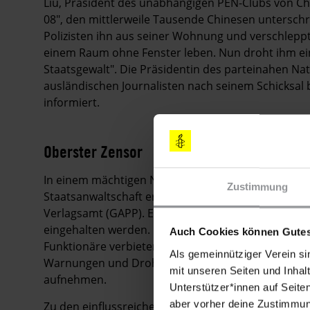
Liu, Präsident des unabhängigen PEN-Clubs von Chi
08", den mittlerweile Tausende Chinesen untersch
Polizisten ihn aus seiner Wohnung und verschlepp
einem Raum ohne Fenster leben. Nun droht ihm ei
Staatsgewalt". Die Präsidentin des parteinahen Nat
ausländischen Journalisten nach seinem Schicksal be
informiert.
Oberster Zensor
In einem mächtigen Neubau, dessen Architektur 
Zustimmung
Staatsanwaltschaft erinnert, mit hohem Fahnenmast
Verlagsamt (GAPP). Es ist eine jener Pekinger ­Be
eingehalten werden. GAPP vergibt Buchlizenzen und 
Auch Cookies können Gutes
Funktionäre verbieten unerwünschte Titel entweder
Als gemeinnütziger Verein si
Warnungen und Drohungen dafür, dass Verlage pol
mit unseren Seiten und Inhalt
aufnehmen.
Unterstützer*innen auf Seite
aber vorher deine Zustimmung
Zu den einflussreichen Männern der GAPP gehört W