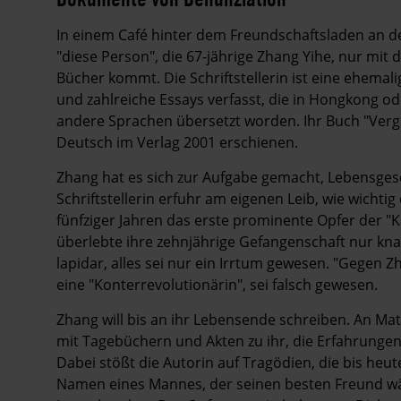
In einem Café hinter dem Freundschaftsladen an d
"diese Person", die 67-jährige Zhang Yihe, nur mit
Bücher kommt. Die Schriftstellerin ist eine ehemal
und zahlreiche Essays verfasst, die in Hongkong o
andere Sprachen übersetzt worden. Ihr Buch "Verga
Deutsch im Verlag 2001 erschienen.
Zhang hat es sich zur Aufgabe gemacht, Lebensges
Schriftstellerin erfuhr am eigenen Leib, wie wichtig 
fünfziger Jahren das erste prominente Opfer der "
überlebte ihre zehnjährige Gefangenschaft nur knapp
lapidar, alles sei nur ein Irrtum gewesen. "Gegen Zha
eine "Konterrevolutionärin", sei falsch gewesen.
Zhang will bis an ihr Lebensende schreiben. An Ma
mit Tagebüchern und Akten zu ihr, die Erfahrunge
Dabei stößt die Autorin auf Tragödien, die bis heute
Namen eines Mannes, der seinen besten Freund wä