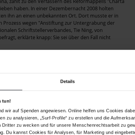
na, zählt zu den Verfassern des Reformappells "Charta
rieben haben. In einer Dezembernacht 2008 holten
ten ihn an einen unbekannten Ort. Dort musste er in
n Prozess wegen "Anstiftung zur Untergrabung der
ionalen Schriftstellerverbandes, Tie Ning, von
fragt, erklärte knapp: Sie sei über den Fall nicht
an eine Mischung aus gläsernem Bankhochhaus und
Details
 und roter Staatsflagge, sitzt das Presse- und
hörden, die darüber wachen, dass Verbote und Tabus
ist zugleich oberster Zensor. Das heißt: Seine
 tun!
 direkt, oder sie sorgen mit Andeutungen,
nd wir auf Spenden angewiesen. Online helfen uns Cookies dabe
itisch anstößige Themen nicht in ihr Programm
en zu analysieren, „Surf-Profile“ zu erstellen und die Aufmerksa
n Dritter zu wecken und für unsere Menschenrechtsarbeit zu ge
. Du kannst Cookies für Analysen, für Marketing und eingebettet
u Shulin, ein Kader mit adrettem Borstenschnitt und