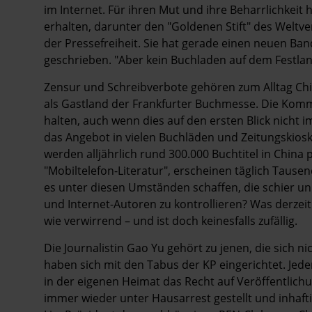
im Internet. Für ihren Mut und ihre Beharrlichkeit
erhalten, darunter den "Goldenen Stift" des Welt
der Pressefreiheit. Sie hat gerade einen neuen Ba
geschrieben. "Aber kein Buchladen auf dem Festlan
Zensur und Schreibverbote gehören zum Alltag Chin
als Gastland der Frankfurter Buchmesse. Die Kommun
halten, auch wenn dies auf den ersten Blick nicht i
das Angebot in vielen Buchläden und Zeitungskios
werden alljährlich rund 300.000 Buchtitel in China p
"Mobiltelefon-Literatur", erscheinen täglich Tau
es unter diesen Umständen schaffen, die schier unü
und Internet-Autoren zu kontrollieren? Was derzeit
wie verwirrend – und ist doch keinesfalls zufällig.
Die Journalistin Gao Yu gehört zu jenen, die sich n
haben sich mit den Tabus der KP eingerichtet. Jede
in der eigenen Heimat das Recht auf Veröffentlichu
immer wieder unter Hausarrest gestellt und inhaftie