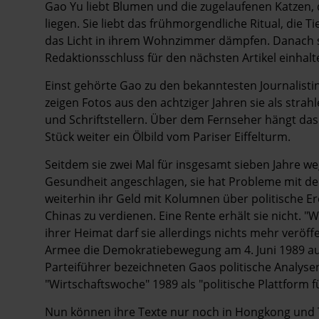
Gao Yu liebt Blumen und die zugelaufenen Katzen,
liegen. Sie liebt das frühmorgendliche Ritual, die T
das Licht in ihrem Wohnzimmer dämpfen. Danach se
Redaktionsschluss für den nächsten Artikel einhal
Einst gehörte Gao zu den bekanntesten Journalist
zeigen Fotos aus den achtziger Jahren sie als stra
und Schriftstellern. Über dem Fernseher hängt das P
Stück weiter ein Ölbild vom Pariser Eiffelturm.
Seitdem sie zwei Mal für insgesamt sieben Jahre weg
Gesundheit angeschlagen, sie hat Probleme mit de
weiterhin ihr Geld mit Kolumnen über politische 
Chinas zu verdienen. Eine Rente erhält sie nicht. "We
ihrer Heimat darf sie allerdings nichts mehr veröf
Armee die Demokratiebewegung am 4. Juni 1989 au
Parteiführer bezeichneten Gaos politische Analysen
"Wirtschaftswoche" 1989 als "politische Plattform 
Nun können ihre Texte nur noch in Hongkong und 