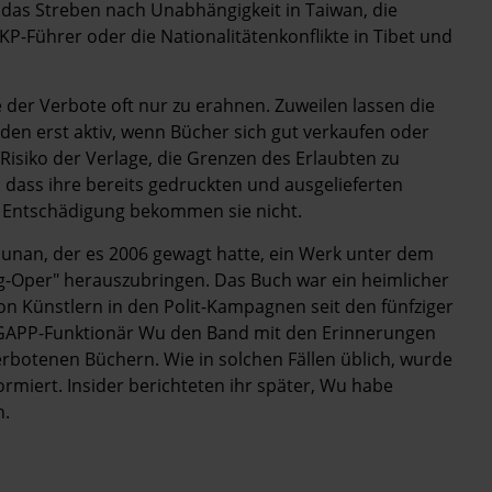
as Streben nach Unabhängigkeit in Taiwan, die
P-Führer oder die Nationalitätenkonflikte in Tibet und
ie der Verbote oft nur zu erahnen. Zuweilen lassen die
den erst aktiv, wenn Bücher sich gut verkaufen oder
 Risiko der Verlage, die Grenzen des Erlaubten zu
 dass ihre bereits gedruckten und ausgelieferten
e Entschädigung bekommen sie nicht.
Hunan, der es 2006 gewagt hatte, ein Werk unter dem
ng-Oper" herauszubringen. Das Buch war ein heimlicher
von Künstlern in den Polit-Kampagnen seit den fünf­ziger
te GAPP-Funktionär Wu den Band mit den Erinnerungen
erbotenen Büchern. Wie in solchen Fällen üblich, wurde
formiert. Insider berichteten ihr später, Wu habe
n.