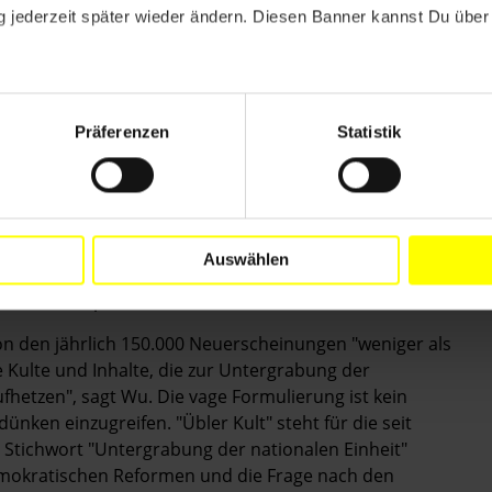
 jederzeit später wieder ändern. Diesen Banner kannst Du über 
. Wu ist mitverantwortlich für den offiziellen Auftritt
 – zusammen mit Vertretern von einem knappen
r die Kontrollbehörde für Funk und Fernsehen
Präferenzen
Statistik
, welche Bücher genehm sind und welche nicht, nennt
iten nach Angaben von Wu nicht viel mehr als ein
 die Wirksamkeit der Selbstzensur. Im Gespräch mit ­
im Juni über die Vorbereitungen Chinas auf die
es Wu so: Die Verlagshäuser müssten selbst
Auswählen
die Herausgeber unsicher sind, ob der Inhalt
n Rat von Experten".
n den jährlich 150.000 Neuerscheinungen "weniger als
 Kulte und Inhalte, die zur Untergrabung der
fhetzen", sagt Wu. Die vage Formulierung ist kein
ünken einzugreifen. "Übler Kult" steht für die seit
Stichwort "Untergrabung der nationalen Einheit"
demokratischen Reformen und die Frage nach den