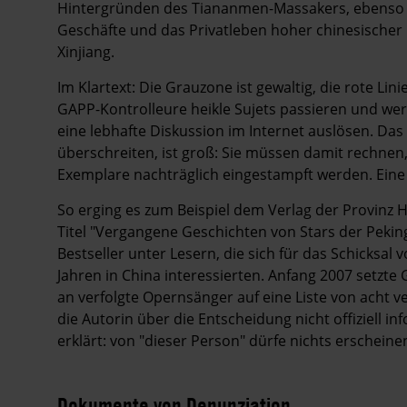
Hintergründen des Tiananmen-Massakers, ebenso d
Geschäfte und das Privatleben hoher chinesischer K
Xinjiang.
Im Klartext: Die Grauzone ist gewaltig, die rote Lin
GAPP-Kontrolleure heikle Sujets passieren und wer
eine lebhafte Diskussion im Internet auslösen. Das
überschreiten, ist groß: Sie müssen damit rechnen,
Exemplare nachträglich eingestampft werden. Ein
So erging es zum Beispiel dem Verlag der Provinz 
Titel "Vergangene Geschichten von Stars der Peki
Bestseller unter Lesern, die sich für das Schicksal 
Jahren in China interessierten. Anfang 2007 setz
an verfolgte Opernsänger auf eine Liste von acht v
die Autorin über die Entscheidung nicht offiziell in
erklärt: von "dieser Person" dürfe nichts erscheine
Dokumente von Denunziation