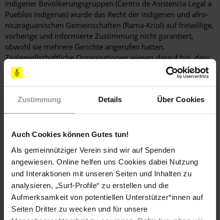
indigener Bevölkerungsgruppen (Centro de Asistencia Legal a
Pueblos Indígenas) wurde das Recht der indigenen und afro-
nicaraguanischen Gemeinschaften (Rama-Kriol) auf freiwillige,
vorherige und informierte Zustimmung nicht garantiert,
obwohl sie mehrere Gerichte angerufen hatten.
Zivilgesellschaftliche Organisationen wiesen darauf hin, dass
das Projekt, das neben anderen Infrastrukturmaßnahmen
eine Öl-Pipeline und zwei Häfen umfasst, Hunderttausende
Menschen betreffen würde, die dem Risiko von
Zustimmung
Details
Über Cookies
Zwangsräumungen ausgesetzt wären.
Menschenrechtsorganisationen und
Kleinbauerngemeinschaften riefen weiterhin zur Aufhebung
Auch Cookies können Gutes tun!
des Kanalgesetzes (Gesetz 840) auf, da es keine
Als gemeinnütziger Verein sind wir auf Spenden
ausreichenden Bestimmungen zum Schutz der Rechte
indigener Bevölkerungsgruppen enthält. Ihre Forderungen
angewiesen. Online helfen uns Cookies dabei Nutzung
wurden jedoch nach wie vor abgewiesen. Die Behörden
und Interaktionen mit unseren Seiten und Inhalten zu
hatten auch noch nichts unternommen, um einen sinnvollen
analysieren, „Surf-Profile“ zu erstellen und die
Dialog mit den vom Kanalbau voraussichtlich betroffenen
Aufmerksamkeit von potentiellen Unterstützer*innen auf
Gemeinschaften aufzunehmen.
Seiten Dritter zu wecken und für unsere