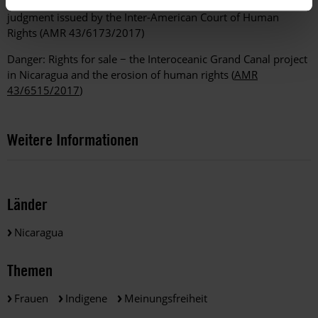
Nicaragua: The state must uphold, without delay, the
judgment issued by the Inter-American Court of Human
Rights (AMR 43/6173/2017)
Danger: Rights for sale − the Interoceanic Grand Canal project
in Nicaragua and the erosion of human rights (
AMR
43/6515/2017
)
Weitere Informationen
Länder
Nicaragua
Themen
Frauen
Indigene
Meinungsfreiheit