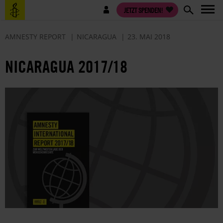
Direkt
Benutzermenü
JETZT SPENDEN!
zum
Inhalt
AMNESTY REPORT
NICARAGUA
23. MAI 2018
NICARAGUA 2017/18