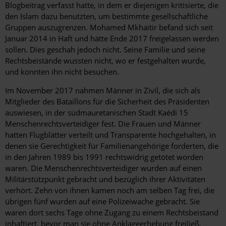
Blogbeitrag verfasst hatte, in dem er diejenigen kritisierte, die
den Islam dazu benutzten, um bestimmte gesellschaftliche
Gruppen auszugrenzen. Mohamed Mkhaïtir befand sich seit
Januar 2014 in Haft und hätte Ende 2017 freigelassen werden
sollen. Dies geschah jedoch nicht. Seine Familie und seine
Rechtsbeistände wussten nicht, wo er festgehalten wurde,
und konnten ihn nicht besuchen.
Im November 2017 nahmen Männer in Zivil, die sich als
Mitglieder des Bataillons für die Sicherheit des Präsidenten
auswiesen, in der südmauretanischen Stadt Kaédi 15
Menschenrechtsverteidiger fest. Die Frauen und Männer
hatten Flugblätter verteilt und Transparente hochgehalten, in
denen sie Gerechtigkeit für Familienangehörige forderten, die
in den Jahren 1989 bis 1991 rechtswidrig getötet worden
waren. Die Menschenrechtsverteidiger wurden auf einen
Militärstützpunkt gebracht und bezüglich ihrer Aktivitäten
verhört. Zehn von ihnen kamen noch am selben Tag frei, die
übrigen fünf wurden auf eine Polizeiwache gebracht. Sie
waren dort sechs Tage ohne Zugang zu einem Rechtsbeistand
inhaftiert, bevor man sie ohne Anklageerhebung freiließ.