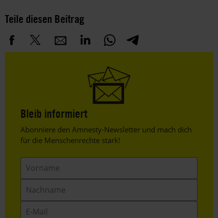
Teile diesen Beitrag
Bleib informiert
Header
Abonniere den Amnesty-Newsletter und mach dich
Text
für die Menschenrechte stark!
Vorname
Nachname
E-
Mail