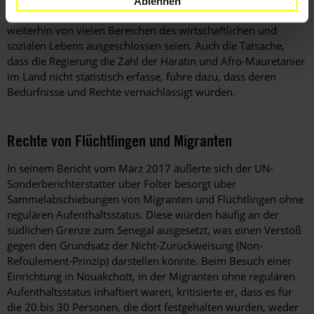
Ablehnen
schätzungsweise zwei Drittel der Bevölkerung ausmachten,
weiterhin von vielen Bereichen des wirtschaftlichen und
sozialen Lebens ausgeschlossen seien. Auch die Tatsache,
dass die Regierung die Zahl der Haratin und Afro-Mauretanier
im Land nicht statistisch erfasse, führe dazu, dass deren
Bedürfnisse und Rechte vernachlässigt würden.
Rechte von Flüchtlingen und Migranten
In seinem Bericht vom März 2017 äußerte sich der UN-
Sonderberichterstatter über Folter besorgt über
Sammelabschiebungen von Migranten und Flüchtlingen ohne
regulären Aufenthaltsstatus. Diese würden häufig an der
südlichen Grenze zum Senegal ausgesetzt, was einen Verstoß
gegen den Grundsatz der Nicht-Zurückweisung (Non-
Refoulement-Prinzip) darstellen könnte. Beim Besuch einer
Einrichtung in Nouakchott, in der Migranten ohne regulären
Aufenthaltsstatus inhaftiert waren, kritisierte er, dass es für
die 20 bis 30 Personen, die dort festgehalten wurden, weder