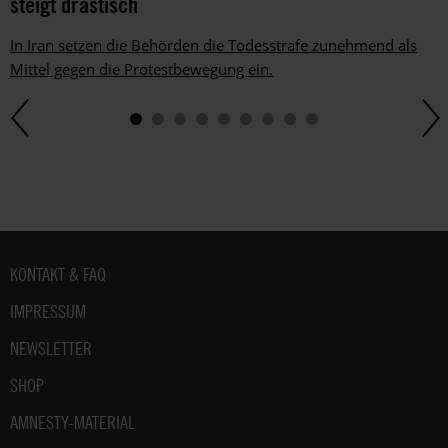
steigt drastisch
In Iran setzen die Behörden die Todesstrafe zunehmend als
Mittel gegen die Protestbewegung ein.
Fußbereich
KONTAKT & FAQ
IMPRESSUM
NEWSLETTER
SHOP
AMNESTY-MATERIAL