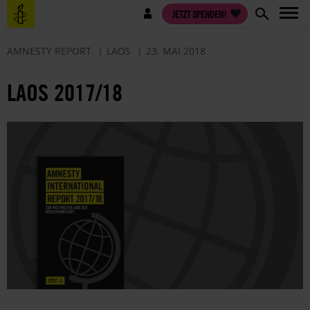
Direkt
Benutzermenü
JETZT SPENDEN!
zum
Inhalt
AMNESTY REPORT
LAOS
23. MAI 2018
LAOS 2017/18