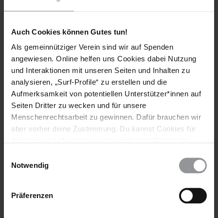
konsultiert und entschädigt worden zu sein. Im April 2017
räumte der Ministerpräsident ein, dass es Probleme gebe, die
Bestimmungen zur Landnutzung umzusetzen. Aktivisten
Auch Cookies können Gutes tun!
warnten vor den schädlichen Auswirkungen von
Staudammprojekten auf die Lebensgrundlagen von Menschen
Als gemeinnütziger Verein sind wir auf Spenden
und die Umwelt.
angewiesen. Online helfen uns Cookies dabei Nutzung
und Interaktionen mit unseren Seiten und Inhalten zu
analysieren, „Surf-Profile“ zu erstellen und die
Weitere Informationen
Aufmerksamkeit von potentiellen Unterstützer*innen auf
Seiten Dritter zu wecken und für unsere
Menschenrechtsarbeit zu gewinnen. Dafür brauchen wir
aber vorher deine Zustimmung. Du kannst Cookies für
Länder
Analysen, für Marketing und eingebettete Drittinhalte
Laos
auch ablehnen, oder deine Meinung jederzeit später
Einwilligungsauswahl
wieder ändern. Diesen Banner kannst Du über den Link
Notwendig
im Footer schnell wieder aufrufen.
Themen
Datenschutzerklärung
Präferenzen
Meinungsfreiheit
Verschwindenlassen
Wirtschaftliche, Soziale & Kulturelle Rechte