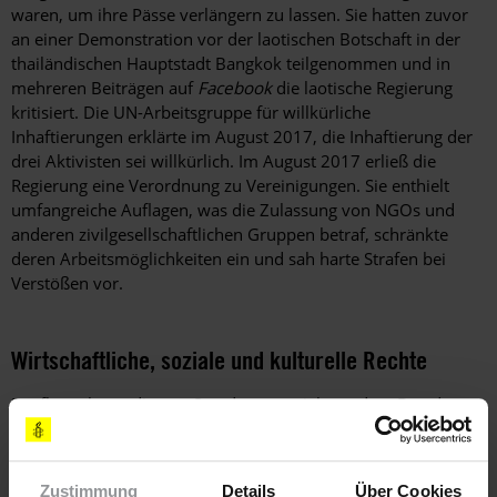
waren, um ihre Pässe verlängern zu lassen. Sie hatten zuvor
an einer Demonstration vor der laotischen Botschaft in der
thailändischen Hauptstadt Bangkok teilgenommen und in
mehreren Beiträgen auf
Facebook
die laotische Regierung
kritisiert. Die UN-Arbeitsgruppe für willkürliche
Inhaftierungen erklärte im August 2017, die Inhaftierung der
drei Aktivisten sei willkürlich. Im August 2017 erließ die
Regierung eine Verordnung zu Vereinigungen. Sie enthielt
umfangreiche Auflagen, was die Zulassung von NGOs und
anderen zivilgesellschaftlichen Gruppen betraf, schränkte
deren Arbeitsmöglichkeiten ein und sah harte Strafen bei
Verstößen vor.
Wirtschaftliche, soziale und kulturelle Rechte
Dorfbewohner, die von Staudammprojekten, dem Bau der
Eisenbahnlinie von Laos nach China und anderen
Infrastrukturvorhaben betroffen waren, wurden zwangsweise
umgesiedelt. Sie machten geltend, nicht ausreichend
Zustimmung
Details
Über Cookies