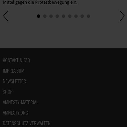
Mittel gegen die Protestbewegung ein.
Fußbereich
KONTAKT & FAQ
IMPRESSUM
NEWSLETTER
SHOP
AMNESTY-MATERIAL
AMNESTY.ORG
DATENSCHUTZ VERWALTEN