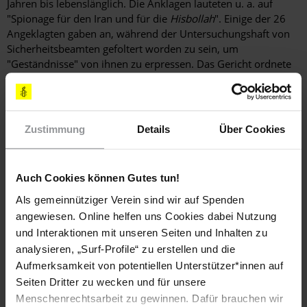
Jahren bis lebenslänglich. Die Anklagen lauteten u. a. auf
"Spionage für den Iran und für die
Hisbollah
". Einige der 26
Angeklagten gaben an, während der Untersuchungshaft von
Sicherheitsbeamten gefoltert worden zu sein, um
"Geständnisse" von ihnen zu erpressen. Das Gericht ordnete
keine Untersuchung dieser Vorwürfe an. Im Juli 2016
bestätigte ein Berufungsgericht eines der Todesurteile,
reduzierte die Gefängnisstrafen von einigen weiteren
Angeklagten und sprach neun Angeklagte frei. Anschließend
Zustimmung
Details
Über Cookies
ordneten die Behörden an, gegen 17 der Angeklagten neue
Verfahren wegen Straftaten im Zusammenhang mit
Terrorismus zu eröffnen.
Auch Cookies können Gutes tun!
Als gemeinnütziger Verein sind wir auf Spenden
ENTZUG DER STAATSBÜRGERSCHAFT
angewiesen. Online helfen uns Cookies dabei Nutzung
und Interaktionen mit unseren Seiten und Inhalten zu
Im April 2016 wies das Kassationsgericht für
analysieren, „Surf-Profile“ zu erstellen und die
Verwaltungsangelegenheiten eine Entscheidung des für
Aufmerksamkeit von potentiellen Unterstützer*innen auf
Berufungsverfahren zuständigen Verwaltungsgerichts zurück,
Seiten Dritter zu wecken und für unsere
wonach die Klage des ehemaligen Parlamentsabgeordneten
Menschenrechtsarbeit zu gewinnen. Dafür brauchen wir
Abdullah Hashr al-Barghash, dem auf Anordnung der