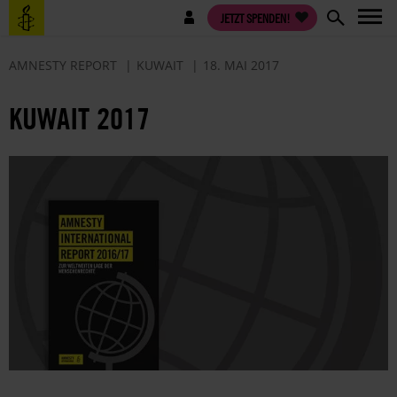
Direkt
Benutzermenü
JETZT SPENDEN!
zum
Inhalt
AMNESTY REPORT
KUWAIT
18. MAI 2017
KUWAIT 2017