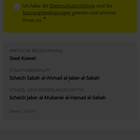
Ich habe die
Datenschutzrichtlinie
und die
Nutzungsbedingungen
gelesen und stimme
ihnen zu.
AMTLICHE BEZEICHNUNG
Staat Kuwait
STAATSOBERHAUPT
Scheich Sabah al-Ahmad al-Jaber al-Sabah
STAATS- UND REGIERUNGSCHEF*IN
Scheich Jaber al-Mubarak al-Hamad al-Sabah
Stand:
12/2016