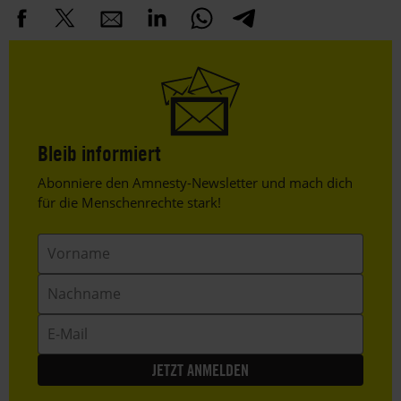
Bleib informiert
Header
Abonniere den Amnesty-Newsletter und mach dich
Text
für die Menschenrechte stark!
Vorname
Nachname
E-
Mail