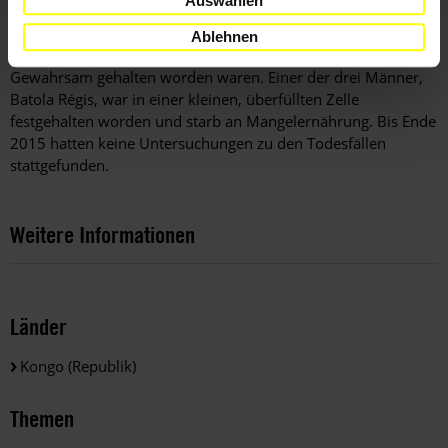
Auswählen
Zustände und sanitären Einrichtungen entsprachen nicht dem
erforderlichen Standard. Im April 2015 starben drei Männer,
Ablehnen
die in der zentralen Polizeistation von Pointe-Noire in
Gewahrsam gehalten worden waren. Einer der drei Männer,
Batola Régis, war in einer kleinen, überfüllten Zelle
festgehalten worden und starb an Mangelernährung. Bis Ende
2015 hatten keine Untersuchungen zu den Todesfällen
stattgefunden.
Weitere Informationen
Länder
Kongo (Republik)
Themen