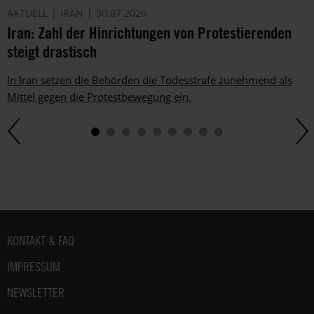
AKTUELL
IRAN
30.07.2026
Iran: Zahl der Hinrichtungen von Protestierenden
steigt drastisch
In Iran setzen die Behörden die Todesstrafe zunehmend als
Mittel gegen die Protestbewegung ein.
Fußbereich
KONTAKT & FAQ
IMPRESSUM
NEWSLETTER