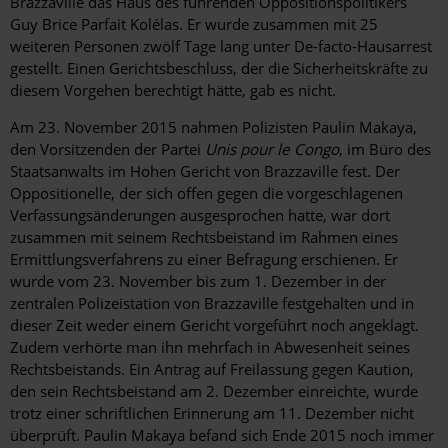
Brazzaville das Haus des führenden Oppositionspolitikers
Guy Brice Parfait Kolélas. Er wurde zusammen mit 25
weiteren Personen zwölf Tage lang unter De-facto-Hausarrest
gestellt. Einen Gerichtsbeschluss, der die Sicherheitskräfte zu
diesem Vorgehen berechtigt hätte, gab es nicht.
Am 23. November 2015 nahmen Polizisten Paulin Makaya,
den Vorsitzenden der Partei
Unis pour le Congo
, im Büro des
Staatsanwalts im Hohen Gericht von Brazzaville fest. Der
Oppositionelle, der sich offen gegen die vorgeschlagenen
Verfassungsänderungen ausgesprochen hatte, war dort
zusammen mit seinem Rechtsbeistand im Rahmen eines
Ermittlungsverfahrens zu einer Befragung erschienen. Er
wurde vom 23. November bis zum 1. Dezember in der
zentralen Polizeistation von Brazzaville festgehalten und in
dieser Zeit weder einem Gericht vorgeführt noch angeklagt.
Zudem verhörte man ihn mehrfach in Abwesenheit seines
Rechtsbeistands. Ein Antrag auf Freilassung gegen Kaution,
den sein Rechtsbeistand am 2. Dezember einreichte, wurde
trotz einer schriftlichen Erinnerung am 11. Dezember nicht
überprüft. Paulin Makaya befand sich Ende 2015 noch immer