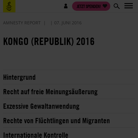
Direkt
Benutzermenü
JETZT SPENDEN!
zum
Inhalt
AMNESTY REPORT
07. JUNI 2016
KONGO (REPUBLIK) 2016
Hintergrund
Recht auf freie Meinungsäußerung
Exzessive Gewaltanwendung
Rechte von Flüchtlingen und Migranten
Internationale Kontrolle