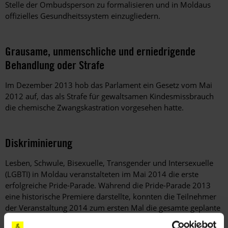
Stelle der Ombudsperson zu formalisieren und in Moldaus
offizielles Gesundheitssystem einzugliedern.
Grausame, unmenschliche und erniedrigende
Behandlung oder Strafe
Im Dezember 2013 hob das Parlament ein Gesetz vom Mai
2012 auf, das als Strafe für gewaltsamen Kindesmissbrauch
die chemische Zwangskastration vorgesehen hatte.
Diskriminierung
Lesben, Schwule, Bisexuelle, Transgender und Intersexuelle
(LGBTI) in Moldau veranstalteten im Mai 2014 die erste
erfolgreiche Pride-Parade. Während die Pride-Parade 2013
eine historische Premiere darstellte, konnten die Teilnehmer
der Veranstaltung 2014 zum ersten Mal die gesamte geplante
Route durch das Zentrum der Hauptstadt Chişinău ablaufen,