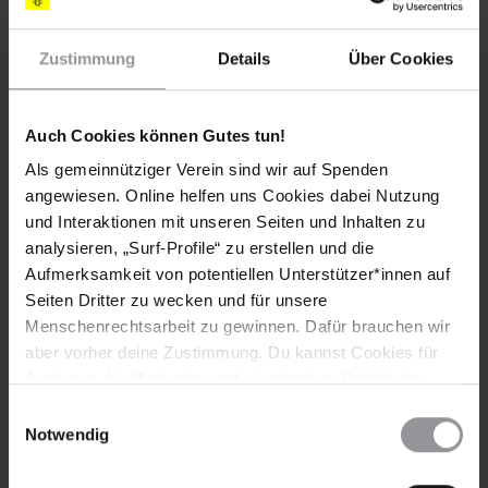
wobei Polizisten sie im Großen und Ganzen in angemessener
Form gegen Bedrohungen von Gegendemonstranten
schützten.
Zustimmung
Details
Über Cookies
Trotz dieser positiven Entwicklung blieb das
Gleichstellungsgesetz, das im Januar 2013 in Kraft getreten
Auch Cookies können Gutes tun!
war, hinter internationalen Standards zurück. Im Gesetz
werden – außer in Bezug auf Diskriminierung am Arbeitsplatz
Als gemeinnütziger Verein sind wir auf Spenden
– die sexuelle Orientierung und Geschlechtsidentität nicht
angewiesen. Online helfen uns Cookies dabei Nutzung
explizit als verbotene Diskriminierungsgründe aufgeführt. Die
und Interaktionen mit unseren Seiten und Inhalten zu
Polizei leitete in einigen Fällen von Angriffen auf LGBTI-
analysieren, „Surf-Profile“ zu erstellen und die
Aktivisten keine angemessenen Untersuchungen ein.
Aufmerksamkeit von potentiellen Unterstützer*innen auf
Seiten Dritter zu wecken und für unsere
Menschenrechtsarbeit zu gewinnen. Dafür brauchen wir
Weitere Informationen
aber vorher deine Zustimmung. Du kannst Cookies für
Analysen, für Marketing und eingebettete Drittinhalte
auch ablehnen, oder deine Meinung jederzeit später
Einwilligungsauswahl
Länder
wieder ändern. Diesen Banner kannst Du über den Link
Notwendig
im Footer schnell wieder aufrufen.
Moldau
Datenschutzerklärung