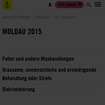
Direkt
Benutzermenü
JETZT SPENDEN!
zum
Inhalt
AMNESTY REPORT
MOLDAU
07. MAI 2015
MOLDAU 2015
Folter und andere Misshandlungen
Grausame, unmenschliche und erniedrigende
Behandlung oder Strafe
Diskriminierung