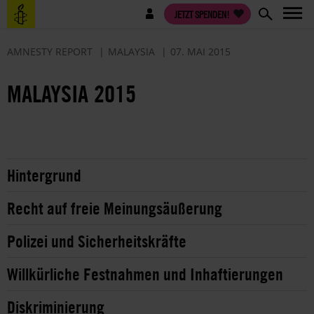
Direkt
Benutzermenü
JETZT SPENDEN!
zum
Inhalt
AMNESTY REPORT
MALAYSIA
07. MAI 2015
MALAYSIA 2015
Hintergrund
Recht auf freie Meinungsäußerung
Polizei und Sicherheitskräfte
Willkürliche Festnahmen und Inhaftierungen
Diskriminierung