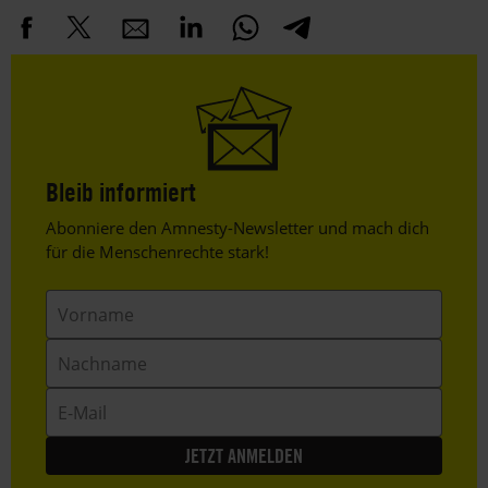
Bleib informiert
Header
Abonniere den Amnesty-Newsletter und mach dich
Text
für die Menschenrechte stark!
Vorname
Nachname
E-
Mail