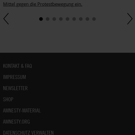
Mittel gegen die Protestbewegung ein.
Fußbereich
KONTAKT & FAQ
IMPRESSUM
NEWSLETTER
SHOP
AMNESTY-MATERIAL
AMNESTY.ORG
DATENSCHUTZ VERWALTEN