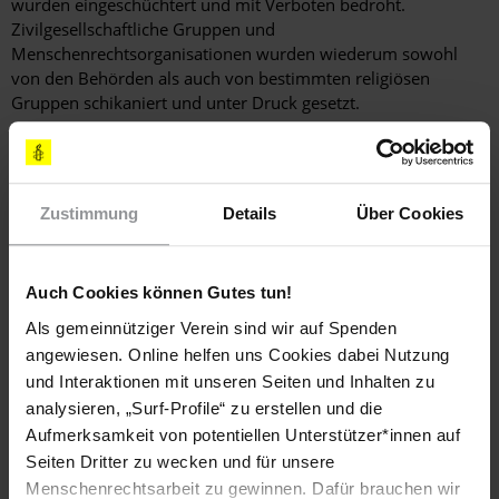
wurden eingeschüchtert und mit Verboten bedroht.
Zivilgesellschaftliche Gruppen und
Menschenrechtsorganisationen wurden wiederum sowohl
von den Behörden als auch von bestimmten religiösen
Gruppen schikaniert und unter Druck gesetzt.
In einem wegweisenden Urteil entschied das Berufungsgericht
im November 2014, dass ein Scharia-Gesetz im Bundesstaat
Negeri Sembilan, das Transvestismus unter Strafe stellte,
Zustimmung
Details
Über Cookies
verfassungswidrig sei. Dennoch gingen das gesamte Jahr über
Berichte ein, wonach Lesben, Schwule, Bisexuelle,
Transgender und Intersexuelle allein aufgrund ihrer sexuellen
Orientierung oder Geschlechtsidentität festgenommen und
Auch Cookies können Gutes tun!
inhaftiert wurden. Außerdem wurden sie weiterhin sowohl
Als gemeinnütziger Verein sind wir auf Spenden
durch Gesetze als auch im täglichen Leben diskriminiert.
angewiesen. Online helfen uns Cookies dabei Nutzung
und Interaktionen mit unseren Seiten und Inhalten zu
analysieren, „Surf-Profile“ zu erstellen und die
Flüchtlinge und Asylsuchende
Aufmerksamkeit von potentiellen Unterstützer*innen auf
Malaysia verstieß gegen den internationalen Grundsatz des
Seiten Dritter zu wecken und für unsere
Non-Refoulement
(Abschiebungsverbot), indem es Flüchtlinge
Menschenrechtsarbeit zu gewinnen. Dafür brauchen wir