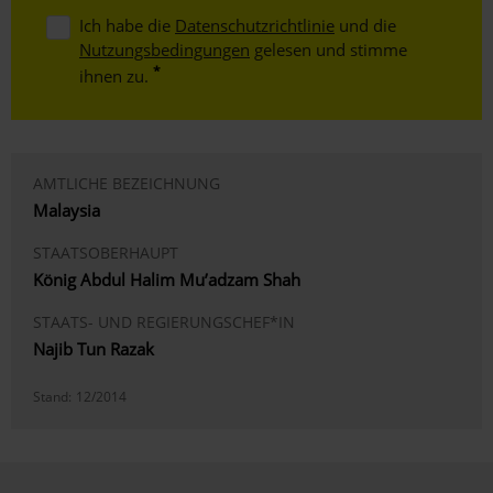
Ich habe die
Datenschutzrichtlinie
und die
Nutzungsbedingungen
gelesen und stimme
ihnen zu.
AMTLICHE BEZEICHNUNG
Malaysia
STAATSOBERHAUPT
König Abdul Halim Mu’adzam Shah
STAATS- UND REGIERUNGSCHEF*IN
Najib Tun Razak
Stand:
12/2014