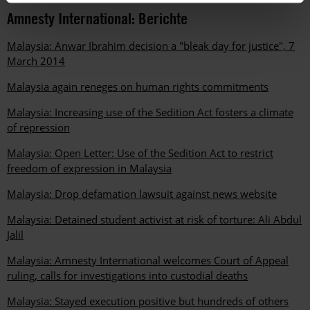
Amnesty International: Berichte
Malaysia: Anwar Ibrahim decision a "bleak day for justice", 7
March 2014
Malaysia again reneges on human rights commitments
Malaysia: Increasing use of the Sedition Act fosters a climate
of repression
Malaysia: Open Letter: Use of the Sedition Act to restrict
freedom of expression in Malaysia
Malaysia: Drop defamation lawsuit against news website
Malaysia: Detained student activist at risk of torture: Ali Abdul
Jalil
Malaysia: Amnesty International welcomes Court of Appeal
ruling, calls for investigations into custodial deaths
Malaysia: Stayed execution positive but hundreds of others