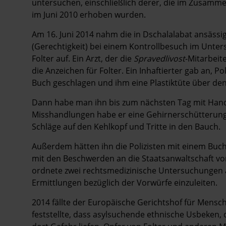
untersuchen, einschließlich derer, die im Zusam
im Juni 2010 erhoben wurden.
Am 16. Juni 2014 nahm die in Dschalalabat ansäs
(Gerechtigkeit) bei einem Kontrollbesuch im Unter
Folter auf. Ein Arzt, der die
Spravedlivost
-Mitarbeit
die Anzeichen für Folter. Ein Inhaftierter gab an, 
Buch geschlagen und ihm eine Plastiktüte über de
Dann habe man ihn bis zum nächsten Tag mit Handsc
Misshandlungen habe er eine Gehirnerschütterung er
Schläge auf den Kehlkopf und Tritte in den Bauch.
Außerdem hätten ihn die Polizisten mit einem Buc
mit den Beschwerden an die Staatsanwaltschaft vo
ordnete zwei rechtsmedizinische Untersuchungen an
Ermittlungen bezüglich der Vorwürfe einzuleiten.
2014 fällte der Europäische Gerichtshof für Mensch
feststellte, dass asylsuchende ethnische Usbeken, 