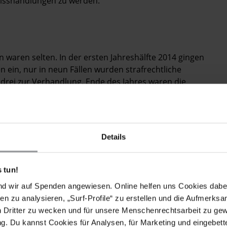
 Misshandlungen zu werden.
 waren selten. In der ersten Jahreshälfte 2014 gingen
 ein, nur in neun Fällen wurden strafrechtliche
h drei zur Verhandlung. Ende des Jahres waren die
Bezirksgericht von Bischkek am 26. November 2013 das
trafgesetzbuchs. Der Polizeibeamte Adilet Motuev wurde
Gerichts hatte er einen Mann ohne gesetzliche
Details
 er ihn beschuldigt hatte, ein Mobiltelefon gestohlen
 tun!
ebstahl zu gestehen, indem er ihm Handschellen
nd wir auf Spenden angewiesen. Online helfen uns Cookies dabe
Kopf stülpte und ihm die Luft abschnürte. 2014 sprach
en zu analysieren, „Surf-Profile“ zu erstellen und die Aufmerksa
ch von allen Foltervorwürfen frei und verhängte eine
n Dritter zu wecken und für unsere Menschenrechtsarbeit zu ge
ttlungen ausgeführt habe.
. Du kannst Cookies für Analysen, für Marketing und eingebettet