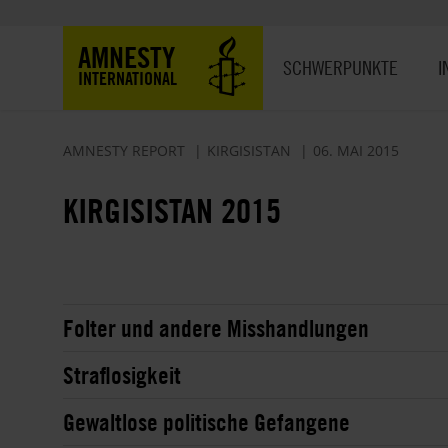
Direkt
zum
Hauptnavigation
AMNESTY
Inhalt
SCHWERPUNKTE
I
INTERNATIONAL
AMNESTY REPORT
KIRGISISTAN
06. MAI 2015
KIRGISISTAN 2015
Folter und andere Misshandlungen
Straflosigkeit
Gewaltlose politische Gefangene