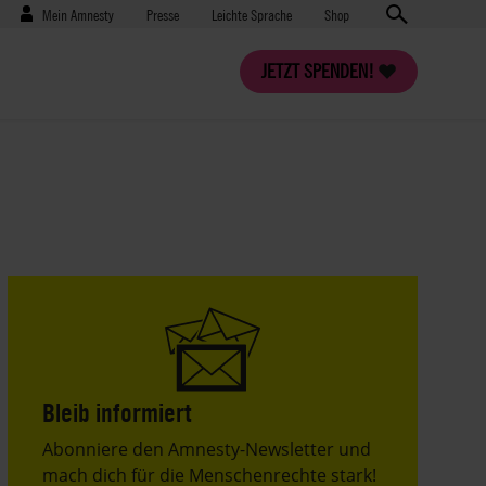
Benutzermenü
Presse
Mein Amnesty
Presse
Leichte Sprache
Shop
JETZT SPENDEN!
Bleib informiert
Header
Abonniere den Amnesty-Newsletter und
Text
mach dich für die Menschenrechte stark!