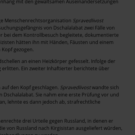
menhang mit den gewaltsamen Auseinandersetzungen
sige Menschenrechtsorganisation
Spravedlivost
suchungsgefängnis von Dschalalabat zwei Fälle von
er bei dem Kontrollbesuch begleitete, dokumentierte
Polizisten hätten ihn mit Händen, Fäusten und einem
n Kopf gezogen.
hellen an einen Heizkörper gefesselt. Infolge der
litten. Ein zweiter Inhaftierter berichtete über
h auf den Kopf geschlagen.
Spravedlivost
wandte sich
n Dschalalabat. Sie nahm eine erste Prüfung vor und
, lehnte es dann jedoch ab, strafrechtliche
enrechte drei Urteile gegen Russland, in denen er
die von Russland nach Kirgisistan ausgeliefert würden,