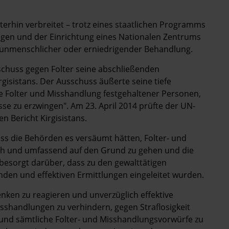
erhin verbreitet – trotz eines staatlichen Programms
gen und der Einrichtung eines Nationalen Zentrums
 unmenschlicher oder erniedrigender Behandlung.
chuss gegen Folter seine abschließenden
isistans. Der Ausschuss äußerte seine tiefe
te Folter und Misshandlung festgehaltener Personen,
e zu erzwingen". Am 23. April 2014 prüfte der UN-
 Bericht Kirgisistans.
s die Behörden es versäumt hätten, Folter- und
ch und umfassend auf den Grund zu gehen und die
h besorgt darüber, dass zu den gewalttätigen
den und effektiven Ermittlungen eingeleitet wurden.
enken zu reagieren und unverzüglich effektive
shandlungen zu verhindern, gegen Straflosigkeit
 und sämtliche Folter- und Misshandlungsvorwürfe zu