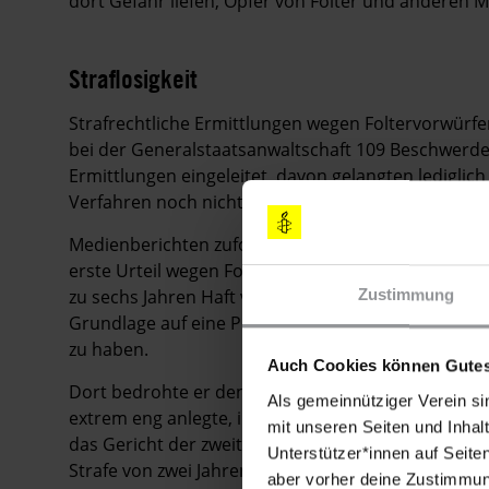
dort Gefahr liefen, Opfer von Folter und anderen
Straflosigkeit
Strafrechtliche Ermittlungen wegen Foltervorwürfen
bei der Generalstaatsanwaltschaft 109 Beschwerden
Ermittlungen eingeleitet, davon gelangten lediglic
Verfahren noch nicht abgeschlossen.
Medienberichten zufolge fällte das Swerdlowsker 
erste Urteil wegen Folter nach Artikel 305-1 des S
zu sechs Jahren Haft verurteilt. Nach Ansicht des 
Zustimmung
Grundlage auf eine Polizeiwache gebracht, nachdem
zu haben.
Auch Cookies können Gutes
Dort bedrohte er den Mann und zwang ihn, den Di
Als gemeinnütziger Verein si
extrem eng anlegte, ihm eine Plastiktüte über den 
mit unseren Seiten und Inhalt
das Gericht der zweiten Instanz Adilet Motuev jedo
Unterstützer*innen auf Seite
Strafe von zwei Jahren Haft, weil er unbefugt Ermi
aber vorher deine Zustimmung