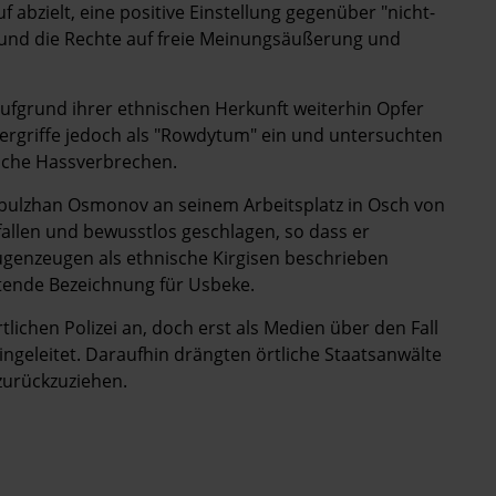
f abzielt, eine positive Einstellung gegenüber "nicht-
, und die Rechte auf freie Meinungsäußerung und
ufgrund ihrer ethnischen Herkunft weiterhin Opfer
ergriffe jedoch als "Rowdytum" ein und untersuchten
iche Hassverbrechen.
bulzhan Osmonov an seinem Arbeitsplatz in Osch von
llen und bewusstlos geschlagen, so dass er
Augenzeugen als ethnische Kirgisen beschrieben
tende Bezeichnung für Usbeke.
lichen Polizei an, doch erst als Medien über den Fall
ingeleitet. Daraufhin drängten örtliche Staatsanwälte
zurückzuziehen.