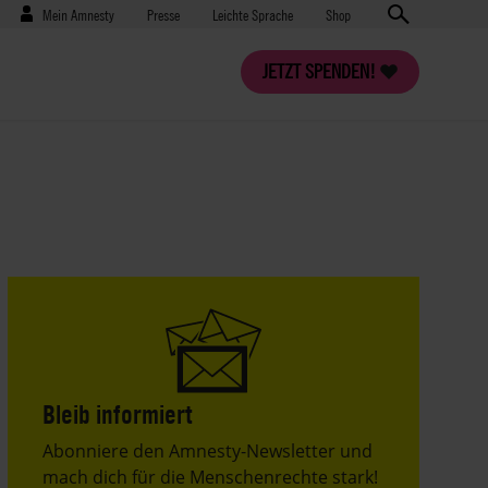
Benutzermenü
Presse
Mein Amnesty
Presse
Leichte Sprache
Shop
JETZT SPENDEN!
Bleib informiert
Header
Abonniere den Amnesty-Newsletter und
Text
mach dich für die Menschenrechte stark!