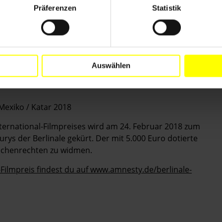
Präferenzen
Statistik
ien 2018
Auswählen
 Mexiko / Katar 2018
ernational-Filmpreises wird am 24. Februar 2018 zum
rys der Berlinale gekürt. Der mit 5.000 Euro dotierte
nschenrechten zu widmen.
Filmpreis findest du auf www.amnesty.de/berlinale-