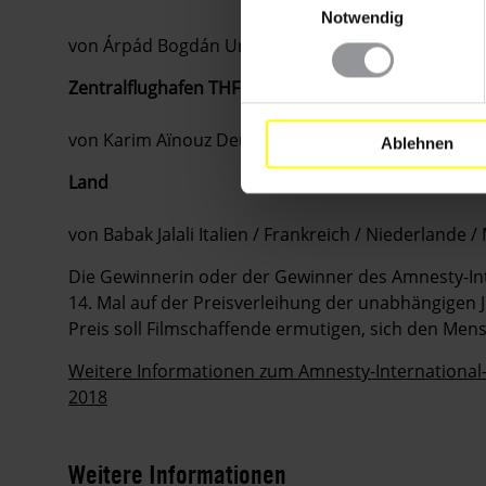
Notwendig
von Árpád Bogdán Ungarn 2018
Zentralflughafen THF
von Karim Aïnouz Deutschland / Frankreich / Brasil
Ablehnen
Land
von Babak Jalali Italien / Frankreich / Niederlande /
Die Gewinnerin oder der Gewinner des Amnesty-Int
14. Mal auf der Preisverleihung der unabhängigen Ju
Preis soll Filmschaffende ermutigen, sich den Me
Weitere Informationen zum Amnesty-International-
2018
Weitere Informationen