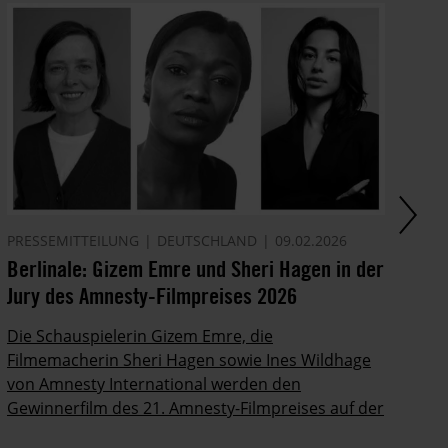
PRESSEMITTEILUNG
DEUTSCHLAND
09.02.2026
AM
Berlinale: Gizem Emre und Sheri Hagen in der
Af
Jury des Amnesty-Filmpreises 2026
As
As
Die Schauspielerin Gizem Emre, die
st
Filmemacherin Sheri Hagen sowie Ines Wildhage
in
von Amnesty International werden den
Gewinnerfilm des 21. Amnesty-Filmpreises auf der
Berlinale küren.