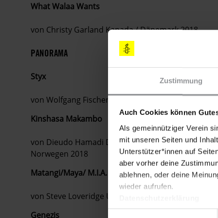
What Walaa Wants
von Christy Garland Kanada / Dänemark 2018
PANORAMA
Styx
Zustimmung
von Wolfgang Fischer Deutschland / Österreich 201
Auch Cookies können Gutes
Kinshasa Makambo
Als gemeinnütziger Verein si
mit unseren Seiten und Inhalt
von Dieudo Hamadi Demokratische Republik Kongo /
Unterstützer*innen auf Seite
Norwegen 2018
aber vorher deine Zustimmung
Matangi/Maya/ M.I.A.
ablehnen, oder deine Meinung
wieder aufrufen.
von Steve Loveridge USA / Großbritannien / Sri Lan
Datenschutzerklärung
Genezis
Einwilligungsauswahl