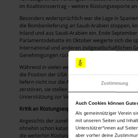
im Koalitionsvertrag – weitere Rüstungsexporte an
Besonders widersprüchlich war die Lage in Spanie
die Bombenlieferung an Saudi-Arabien stoppen, k
Inland und aus Saudi-Arabien ein. Ende September 
Parlamentsdebatte im Oktober weigerte sich die 
International und anderen zivilgesellschaftliche
Genehmigungen rückgängig zu machen und künftig 
Während in vielen westlichen Ländern die Unterstütz
die Position der USA und Großbritanniens, der beid
liefern nicht nur die Ausrüstung, um die Zivilbevöl
Zustimmung
zerstören, sie stellen der saudischen Luftwaffe au
Unterstützung zur Verfügung.
Auch Cookies können Gutes
Kritik an Rüstungsexporten
Als gemeinnütziger Verein si
Angesichts der zunehmenden Zahl von Toten in der
mit unseren Seiten und Inhalt
ohnehin schon katastrophalen humanitären Situati
Unterstützer*innen auf Seite
die weiterhin Rüstungsexporte genehmigen.
aber vorher deine Zustimmung