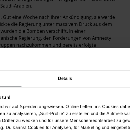
 Saudi-Arabien.
n. Gut eine Woche nach ihrer Ankündigung, sie werde
nickte die Regierung unter massivem Druck aus dem
wurden die Bomben verschifft. In einer
spanische Regierung, den Forderungen von Amnesty
n Gruppen nachzukommen und bereits erfolgte
keine Waffen mehr zu liefern.
ung der Militärallianz inzwischen hinterfragt wird, ist
en größten Waffenlieferanten, völlig unverändert. Sie
kerung zu bombardieren und zivile Infrastruktur zu
Details
ch unverzichtbare technische und logistische
 tun!
nd wir auf Spenden angewiesen. Online helfen uns Cookies dabe
 Zivilbevölkerung und einer Verschlechterung der
en zu analysieren, „Surf-Profile“ zu erstellen und die Aufmerksa
on im Jemen wächst der Druck auf die Regierungen,
n Dritter zu wecken und für unsere Menschenrechtsarbeit zu ge
. Du kannst Cookies für Analysen, für Marketing und eingebettet