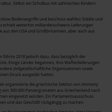
uktur. Selbst ein Schulbus mit zahlreichen Kindern
tslose Bodenangriffe und beschoss wahllos Städte und
nz erhielt weiterhin milliardenschwere Lieferungen
re aus den USA und Großbritannien, aber auch aus
n führte 2018 jedoch dazu, dass bezüglich der
zte. Einige Länder begannen, ihre Waffenlieferungen
ndere zivilgesellschaftliche Organisationen sowie
iven Druck ausgeübt hatten.
 organisierte die griechische Sektion von Amnesty
ung von 300.000 Panzergranaten aus Griechenland nach
Jemen eingesetzt würden. Ein Parlamentsausschuss
ücken und das Geschäft rückgängig zu machen.
 an die Vereinigten Arabischen Emirate unter Verweis