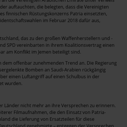
der auftauchten, die belegten, dass die Vereinigten
es finnischen Rüstungskonzerns Patria einsetzten,
sidentschaftswahlen im Februar 2018 dafür aus,
utschland, das zu den großen Waffenherstellern und -
nd SPD vereinbarten in ihrem Koalitionsvertrag einen
ar am Konflikt im Jemen beteiligt sind.
ien dem offenbar zunehmenden Trend an. Die Regierung
lasergelenkte Bomben an Saudi-Arabien rückgängig
er einen Luftangriff auf einen Schulbus in der
tet wurden.
er Länder nicht mehr an ihre Versprechen zu erinnern.
erer Filmaufnahmen, die den Einsatz von Patria-
and die Lieferung von Ersatzteilen für diese
. Deutschland genehmigte – entgegen der Versprechen