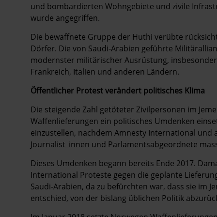
und bombardierten Wohngebiete und zivile ­Infrastr
wurde angegriffen.
Die bewaffnete Gruppe der Huthi verübte rücksich
Dörfer. Die von Saudi-Arabien geführte Militärallia
modernster militärischer Ausrüstung, insbesonde
Frankreich, Italien und anderen Ländern.
Öffentlicher Protest verändert politisches Klima
Die steigende Zahl getöteter Zivilpersonen im Jeme
Waffenlieferungen ein politisches Umdenken einset
einzustellen, nachdem Amnesty International und a
Journalist_innen und Parlamentsabgeordnete mass
Dieses Umdenken begann bereits Ende 2017. Damals
International Proteste gegen die geplante Liefer
Saudi-Arabien, da zu befürchten war, dass sie im 
entschied, von der bislang üblichen Politik abzur
Im Januar 2018 setzte Norwegen Waffenlieferungen