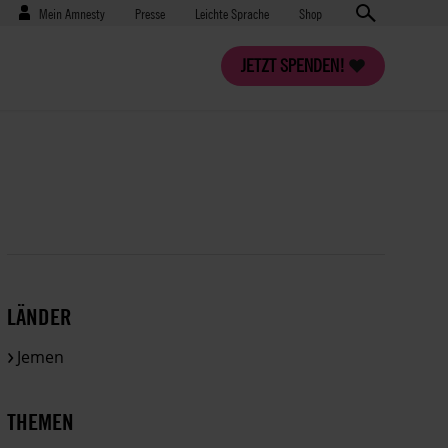
Benutzermenü
Presse
Mein Amnesty
Presse
Leichte Sprache
Shop
JETZT SPENDEN!
LÄNDER
Jemen
THEMEN