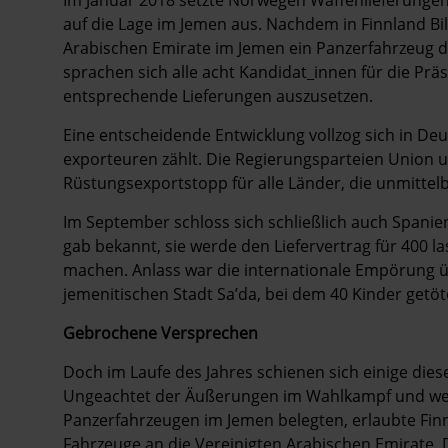
auf die Lage im Jemen aus. Nachdem in Finnland Bil
Arabischen Emirate im Jemen ein Panzerfahrzeug d
sprachen sich alle acht Kandidat_innen für die Prä
entsprechende Lieferungen auszusetzen.
Eine entscheidende Entwicklung vollzog sich in De
exporteuren zählt. Die Regierungsparteien Union u
Rüstungsexportstopp für alle Länder, die unmittelb
Im September schloss sich schließlich auch Span
gab bekannt, sie werde den Liefervertrag für 400 
machen. Anlass war die internationale Empörung üb
jemenitischen Stadt Sa’da, bei dem 40 Kinder getö
Gebrochene Versprechen
Doch im Laufe des Jahres schienen sich einige dies
Ungeachtet der Äußerungen im Wahlkampf und weit
Panzerfahrzeugen im Jemen belegten, erlaubte Finnl
Fahrzeuge an die Vereinigten Arabischen Emirate