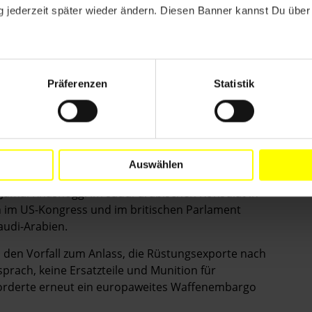
 jederzeit später wieder ändern. Diesen Banner kannst Du über 
erholt gefordert, Waffenlieferungen an Saudi-Arabien
lichkeit abgelehnt werden. Eine Klage gegen britische
ar 2017, zwei Berufungsrichter ließen jedoch im Mai
Präferenzen
Statistik
en die Lieferung von 120.000 präzisionsgelenkten
abischen Emirate. Im September gab es außerdem
igung am bewaffneten Konflikt im Jemen zu beenden.
Act von 1973, ­wonach der Kongress militärischen
m Fall nicht geschehen ist.
Auswählen
n Jamal Khashoggi im saudi-arabischen Konsulat in
n im US-Kongress und im britischen Parlament
audi-Arabien.
den Vorfall zum Anlass, die Rüstungsexporte nach
sprach, keine Ersatzteile und Munition für
forderte erneut ein europaweites Waffenembargo