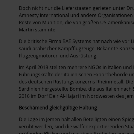
Doch nicht nur die Lieferstaaten gerieten unter 
Amnesty International und andere Organisa­tionen
Reste von Munition, die von großen US-amerikani
Martin stammte.
Die britische Firma BAE Systems hat nach wie vor Li
saudi-arabischer Kampfflugzeuge. Bekannte Konzern
Flugzeugmotoren und Ausrüstung.
Im April 2018 stellten mehrere NGOs in Italien u
Führungskräfte der italienischen Exportbehörde und
des deutschen Rüstungskonzerns Rheinmetall. Die A
Sardinien hergestellte Bombe, die aus Italien nach 
2016 im Dorf Deir Al-Hajari im Nordwesten des Jem
Beschämend gleichgültige Haltung
Die Lage im Jemen hält allen Beteiligten einen Spie
verübt werden, sind die waffenexportierenden S
prüfenden Blicken und massiven Protesten ausgese