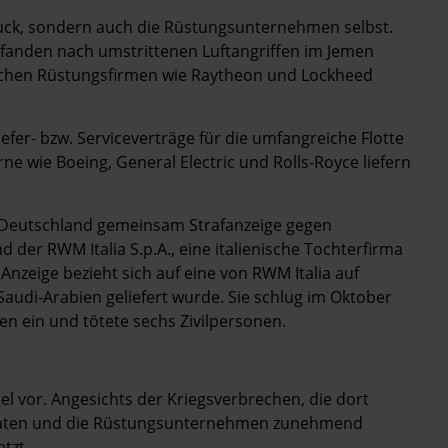
Druck, sondern auch die Rüstungsunternehmen selbst.
 fanden nach umstrittenen Luftangriffen im Jemen
schen Rüstungsfirmen wie Raytheon und Lockheed
efer- bzw. Serviceverträge für die umfangreiche Flotte
e wie Boeing, General Electric und Rolls-Royce liefern
nd Deutschland gemeinsam Strafanzeige gegen
 der RWM Italia S.p.A., eine italienische Tochterfirma
nzeige bezieht sich auf eine von RWM Italia auf
Saudi-Arabien geliefert wurde. Sie schlug im Oktober
en ein und tötete sechs Zivilpersonen.
gel vor. Angesichts der Kriegsverbrechen, die dort
taaten und die Rüstungsunternehmen zunehmend
tzt.