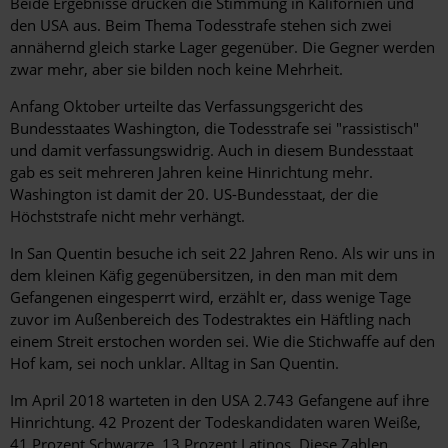
Beide Ergebnisse drücken die Stimmung in Kalifornien und
den USA aus. Beim Thema Todesstrafe stehen sich zwei
annähernd gleich starke Lager gegenüber. Die Gegner werden
zwar mehr, aber sie bilden noch keine Mehrheit.
Anfang Oktober urteilte das Verfassungsgericht des
Bundesstaates Washington, die Todesstrafe sei "rassistisch"
und damit verfassungswidrig. Auch in diesem Bundesstaat
gab es seit mehreren Jahren keine Hinrichtung mehr.
Washington ist damit der 20. US-Bundesstaat, der die
Höchststrafe nicht mehr verhängt.
In San Quentin besuche ich seit 22 Jahren Reno. Als wir uns in
dem kleinen Käfig gegenübersitzen, in den man mit dem
Gefangenen eingesperrt wird, erzählt er, dass wenige Tage
zuvor im Außenbereich des Todestraktes ein Häftling nach
einem Streit erstochen worden sei. Wie die Stichwaffe auf den
Hof kam, sei noch unklar. Alltag in San Quentin.
Im April 2018 warteten in den USA 2.743 Gefangene auf ihre
Hinrichtung. 42 Prozent der Todeskandidaten waren Weiße,
41 Prozent Schwarze, 13 Prozent Latinos. Diese Zahlen