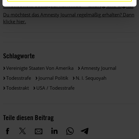
#Menschenrechtsjournalismus – analog und digital
Du möchtest das Amnesty Journal regelmäßig erhalten? Dann
klicke hier.
Schlagworte
Vereinigte Staaten Von Amerika
Amnesty Journal
Todesstrafe
Journal Politik
N. I. Sequoyah
Todestrakt
USA / Todesstrafe
Teile diesen Beitrag