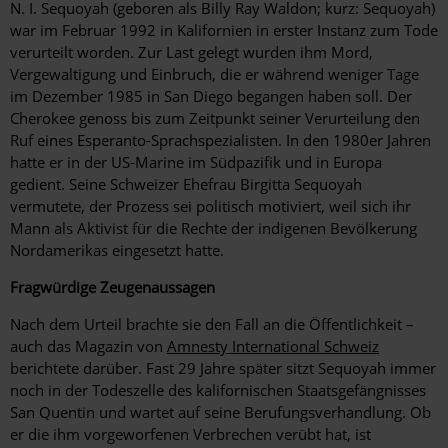
N. I. Sequoyah (geboren als Billy Ray Waldon; kurz: Sequoyah)
war im Februar 1992 in Kalifornien in erster Instanz zum Tode
verurteilt worden. Zur Last gelegt wurden ihm Mord,
Vergewaltigung und Einbruch, die er während weniger Tage
im Dezember 1985 in San Diego begangen haben soll. Der
Cherokee genoss bis zum Zeitpunkt seiner Verurteilung den
Ruf eines Esperanto-Sprachspezialisten. In den 1980er Jahren
hatte er in der US-Marine im Südpazifik und in Europa
gedient. Seine Schweizer Ehefrau Birgitta Sequoyah
vermutete, der Prozess sei politisch motiviert, weil sich ihr
Mann als Aktivist für die Rechte der indigenen Bevölkerung
Nordamerikas eingesetzt hatte.
Fragwürdige Zeugenaussagen
Nach dem Urteil brachte sie den Fall an die Öffentlichkeit –
auch das Magazin von
Amnesty International Schweiz
berichtete darüber. Fast 29 Jahre später sitzt Sequoyah immer
noch in der Todeszelle des kalifornischen Staatsgefängnisses
San Quentin und wartet auf seine Berufungsverhandlung. Ob
er die ihm vorgeworfenen Verbrechen verübt hat, ist