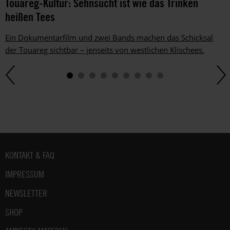
Touareg-Kultur: Sehnsucht ist wie das Trinken
heißen Tees
Ein Dokumentarfilm und zwei Bands machen das Schicksal
der Touareg sichtbar – jenseits von westlichen Klischees.
Fußbereich
KONTAKT & FAQ
IMPRESSUM
NEWSLETTER
SHOP