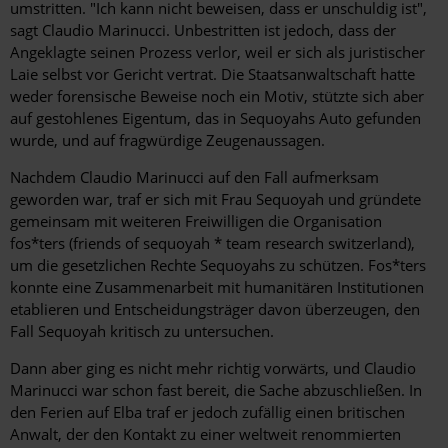
umstritten. "Ich kann nicht beweisen, dass er unschuldig ist",
sagt Claudio Marinucci. Unbestritten ist jedoch, dass der
Angeklagte seinen Prozess verlor, weil er sich als juristischer
Laie selbst vor Gericht vertrat. Die Staatsanwaltschaft hatte
weder forensische Beweise noch ein Motiv, stützte sich aber
auf gestohlenes Eigentum, das in ­Sequoyahs Auto gefunden
wurde, und auf fragwürdige Zeugenaussagen.
Nachdem Claudio Marinucci auf den Fall aufmerksam
geworden war, traf er sich mit Frau Sequoyah und gründete
gemeinsam mit weiteren Freiwilligen die Organisation
fos*ters (friends of sequoyah * team research switzerland),
um die gesetzlichen Rechte Sequoyahs zu schützen. Fos*ters
konnte eine Zusammenarbeit mit humanitären Institutionen
etablieren und Entscheidungsträger davon überzeugen, den
Fall Sequoyah kritisch zu untersuchen.
Dann aber ging es nicht mehr richtig vorwärts, und Claudio
Marinucci war schon fast bereit, die Sache abzuschließen. In
den Ferien auf Elba traf er jedoch zufällig einen britischen
Anwalt, der den Kontakt zu einer weltweit renommierten