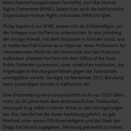
Menschenrechtsorganisation herstellte, zum Bar Human
Rights Committee (BHRC). Später kam auch die kalifornische
Organisation Human Rights Advocates (HRA) ins Spiel.
Philip Sapsford von BHRC erwies sich als Schlüsselfigur, um
die Anliegen von fos*ters zu unterstützen. Er war jahrelang
der einzige Anwalt, mit dem Sequoyah in Kontakt stand, und
er stellte den Fall Connie de la Vega vor, einer Professorin für
internationales Recht an der Universität von San Francisco.
Außerdem arbeitete fos*ters mit dem Office of the State
Public Defender zusammen, einer staatlichen Institution, die
Angeklagte in Berufungsverfahren gegen die Todesstrafe
unentgeltlich vertritt. Sie legte im November 2012 Berufung
beim zuständigen Gericht in Kalifornien ein.
Eine Entscheidung wird voraussichtlich nicht vor 2023 fallen,
mehr als 30 Jahre nach dem erstinstanzlichen Todesurteil.
Sequoyah trug selbst in keiner Weise zu den Verzögerungen
bei. Das Gericht hat die Akten nachlässig geführt, es gab
Wechsel unter seinen Pflichtverteidigern und die Stadt San
Diego hat bereits zugegeben, fahrlässig gehandelt zu haben,