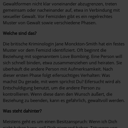
Gewaltformen nicht klar voneinander abzugrenzen, treten
gemeinsam oder nacheinander auf, etwa in Verbindung mit
sexueller Gewalt. Vor Femiziden gibt es ein regelrechtes
Muster von Gewalt sowie verschiedene Phasen.
Welche sind das?
Die britische Kriminologin Jane Monckton-Smith hat ein festes
Muster vor dem Femizid identifiziert. Oft beginnt die
Beziehung mit sogenanntem Love Bombing. Eine Person will
sich schnell binden, etwa zusammenziehen und heiraten. Sie
überhäuft die andere Person mit Aufmerksamkeit. Nach
dieser ersten Phase folgt ­eifersüchtiges Verhalten: Was
machst Du gerade, mit wem sprichst Du? Eifersucht wird als
Entschuldigung benutzt, um die andere Person zu
kontrollieren. Wenn diese dann den Wunsch äußert, die
Beziehung zu beenden, kann es gefährlich, gewaltvoll werden.
Was steht dahinter?
Meistens geht es um einen Besitzanspruch: Wenn ich Dich
nicht haben kann, soll Dich niemand haben. Tötungen von