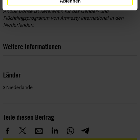
Ablehnen
Anouk Donse ist Referentin für das Gender- und
Flüchtlingsprogramm von Amnesty ­International in den
Niederlanden.
Weitere Informationen
Länder
Niederlande
Teile diesen Beitrag