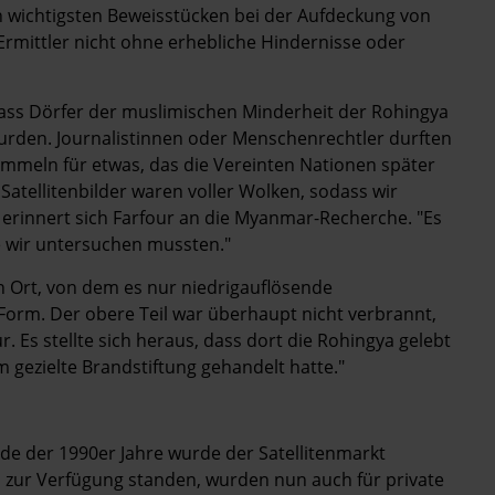
 wichtigsten Beweisstücken bei der Aufdeckung von
rmittler nicht ohne erhebliche Hindernisse oder
ass Dörfer der muslimischen Minderheit der Rohingya
den. Journalistinnen oder Menschenrechtler durften
sammeln für etwas, das die Vereinten Nationen später
Satellitenbilder waren voller Wolken, sodass wir
erinnert sich Farfour an die ­Myanmar-Recherche. "Es
ie wir untersuchen mussten."
nen Ort, von dem es nur niedrigauflösende
e Form. Der obere Teil war überhaupt nicht verbrannt,
. Es stellte sich heraus, dass dort die Rohingya gelebt
m gezielte Brandstiftung gehandelt hatte."
nde der 1990er Jahre wurde der Satellitenmarkt
n zur Verfügung standen, wurden nun auch für private