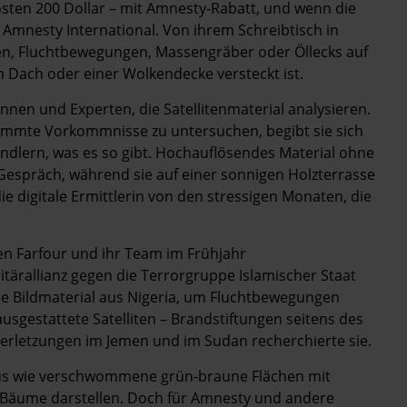
sten 200 Dollar – mit Amnesty-Rabatt, und wenn die
ei Amnesty International. Von ihrem Schreibtisch in
gen, Fluchtbewegungen, Massengräber oder Öllecks auf
m Dach oder einer Wolkendecke versteckt ist.
innen und Experten, die Satellitenmaterial analysieren.
mmte Vorkommnisse zu untersuchen, begibt sie sich
ändlern, was es so gibt. Hochauflösendes Material ohne
-­Gespräch, während sie auf einer sonnigen Holzterrasse
die digitale Ermittlerin von den stressigen Monaten, die
ten Farfour und ihr Team im Frühjahr
tärallianz gegen die Terrorgruppe Islamischer Staat
ie Bildmaterial aus Nigeria, um Fluchtbewegungen
gestattete Satelliten – Brandstiftungen seitens des
verletzungen im Jemen und im Sudan recherchierte sie.
aus wie verschwommene grün-braune Flächen mit
 Bäume darstellen. Doch für Amnesty und andere