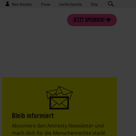
Benutzermenü
Presse
Mein Amnesty
Presse
Leichte Sprache
Shop
JETZT SPENDEN!
Bleib informiert
Header
Abonniere den Amnesty-Newsletter und
Text
mach dich für die Menschenrechte stark!