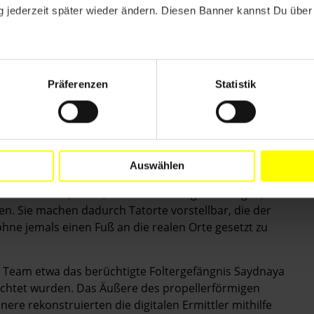
 jederzeit später wieder ändern. Diesen Banner kannst Du über 
n Bürgerinnen und Bürger die Ermittlungen
rchitekt ist Leiter des Rechercheinstituts Forensic
 London. Bislang umfasste Forensik als Wissenschaft
Präferenzen
Statistik
nur einen kleinen Kreis eingeweihter Experten. Die
ung der Satellitentechnik und die schnelle
nem Massenprojekt gemacht. So kann jeder aus der
e Ermittlungsakte legen. Umso wichtiger werden
d schließlich den zuständigen Gerichtshöfen vorlegen.
Auswählen
itenaufnahmen, Fotos, Videos und Zeugenaussagen, um
n. Sie machen dadurch Tatorte vorstellbar, die der
ohne jemals einen Fuß an die realen Orte gesetzt zu
Team etwa das berüchtigte Foltergefängnis Saydnaya
richtet wurden. Das Äußere des propellerförmigen
nere rekonstruierten die digitalen Ermittler mithilfe