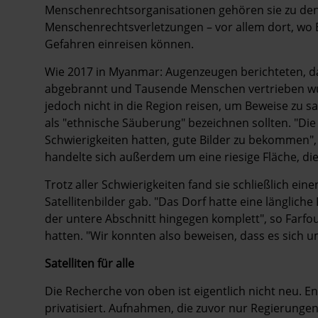
Menschenrechtsorganisationen gehören sie zu den
Menschenrechtsverletzungen – vor allem dort, wo E
Gefahren einreisen können.
Wie 2017 in Myanmar: Augenzeugen berichteten, d
abgebrannt und Tausende Menschen vertrieben wur
jedoch nicht in die Region reisen, um Beweise zu 
als "ethnische Säuberung" bezeichnen sollten. "Die 
Schwierigkeiten hatten, gute Bilder zu bekommen", 
handelte sich außerdem um eine ­riesige Fläche, d
Trotz aller Schwierigkeiten fand sie schließlich ei
Satellitenbilder gab. "Das Dorf hatte eine länglich
der untere Abschnitt hingegen komplett", so Farfour
­hatten. "Wir konnten also beweisen, dass es sich u
Satelliten für alle
Die Recherche von oben ist eigentlich nicht neu. E
privatisiert. Aufnahmen, die zuvor nur Regierunge