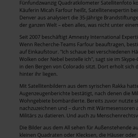
Fünfundzwanzig Quadratkilometer Satellitenfoto ko
Käuferin Micah Farfour heißt, Satelliten­expertin b
Denver aus analysiert die 35-Jährige Brandstiftun
der ganzen Welt – eben alles, was nicht unter eine
Seit 2007 beschäftigt Amnesty International Expert
Wenn Recherche-Teams Farfour beauftragen, besti
auf Einkaufstour. "Ich schaue bei verschiedenen H
Wolken oder Nebel bestelle ich", sagt sie im Skype
in den Bergen von Colorado sitzt. Dort erholt sich 
hinter ihr liegen.
Mit Satellitenbildern aus dem syrischen Rakka hat
Augenzeugenberichte bestätigt, nach denen die Mili
Wohngebiete bombardierte. Bereits zuvor nutzte s
nachzuzeichnen und – durch mit Wärmesensoren aus
Militärs zu datieren. Und auch zu Menschenrechts
Die Bilder aus dem All sehen für Außenstehende 
kleinen Quadraten oder Klecksen, die Häuser oder