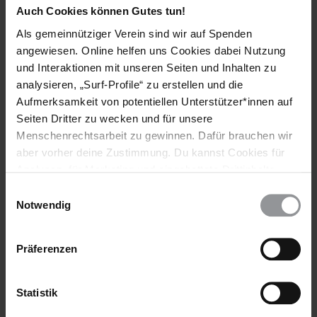
Auch Cookies können Gutes tun!
Weitere Informationen
Als gemeinnütziger Verein sind wir auf Spenden
angewiesen. Online helfen uns Cookies dabei Nutzung
und Interaktionen mit unseren Seiten und Inhalten zu
analysieren, „Surf-Profile“ zu erstellen und die
Themen
Aufmerksamkeit von potentiellen Unterstützer*innen auf
Seiten Dritter zu wecken und für unsere
Bildung
Menschenrechtsarbeit zu gewinnen. Dafür brauchen wir
aber vorher deine Zustimmung. Du kannst Cookies für
Analysen, für Marketing und eingebettete Drittinhalte
auch ablehnen, oder deine Meinung jederzeit später
Teile diesen Beitrag
Einwilligungsauswahl
wieder ändern. Diesen Banner kannst Du über den Link
Notwendig
im Footer schnell wieder aufrufen.
Datenschutzerklärung
Präferenzen
Statistik