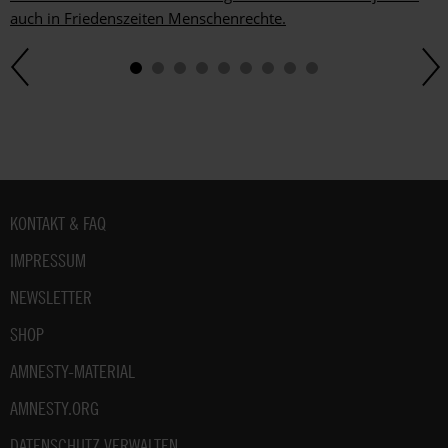
auch in Friedenszeiten Menschenrechte.
Fußbereich
KONTAKT & FAQ
IMPRESSUM
NEWSLETTER
SHOP
AMNESTY-MATERIAL
AMNESTY.ORG
DATENSCHUTZ VERWALTEN