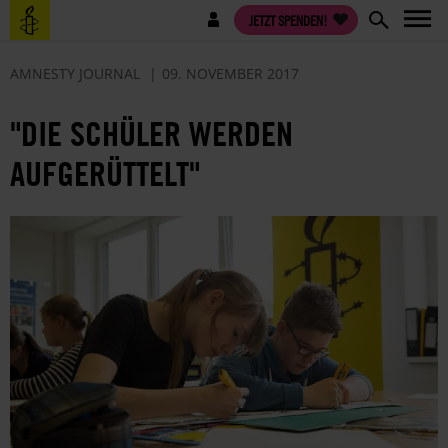
Direkt
Benutzermenü
JETZT SPENDEN!
zum
Inhalt
AMNESTY JOURNAL
09. NOVEMBER 2017
"DIE SCHÜLER WERDEN
AUFGERÜTTELT"