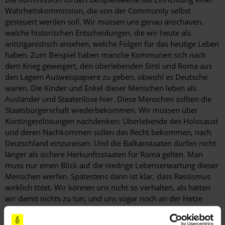
Wahrheitskommission, die von der Community selbst
gesteuert werden soll. Wir müssen uns genau anschauen,
welche historischen Entscheidungen, die wir heute als
antiziganistisch ansehen, welche Folgen für das heutige Leben
haben. Zum Beispiel haben manche Kommunen sich nach
dem Krieg geweigert, den überlebenden Sinti und Roma aus
den Lagern Ausweispapiere zu geben, obwohl es Deutsche
waren. Die Kinder und Enkel dieser Menschen leben als
Ausländer und Staatenlose hier. Diese Menschen sollten die
Staatsbürgerschaft wiederbekommen. Wir müssen über
Kontingentlösungen nachdenken: Überlebende des Holocaust
und deren Nachkommen sollen das Recht bekommen, nach
Deutschland einzureisen. Und die Balkanstaaten dürfen nicht
länger als sichere Herkunftsstaaten für Roma gelten. Man
muss nur einen Blick auf die niedrige Lebenserwartung dieser
Menschen werfen. Spätestens dann ist klar, dass Rassismus
wirklich tötet. Wir können uns nicht so verhalten, als hätten
wir damit nichts zu tun, und uns sogar noch an der Hetze
gegen diese Menschen beteiligen.