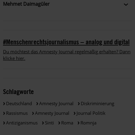
Mehmet Daimagüler
Rechtsanwalt, 54, bekannt wurde er vor allem als Anwalt
der Nebenklage im NSU-Prozess. Als Lehrbeauftragter
der Hochschule für Wirtschaft und Recht in Berlin
unterrichtete er Polizeibeamt*innen in Grund- und
#Menschenrechtsjournalismus – analog und digital
Menschenrechten. Außerdem hat er mehrere Bücher
veröffentlicht, zuletzt 2021 "Das rechte Recht: Die
Du möchtest das Amnesty Journal regelmäßig erhalten? Dann
deutsche Justiz und ihre Auseinandersetzung mit alten
klicke hier.
und neuen Nazis".
Schlagworte
Deutschland
Amnesty Journal
Diskriminierung
Rassismus
Amnesty Journal
Journal Politik
Antiziganismus
Sinti
Roma
Romnja