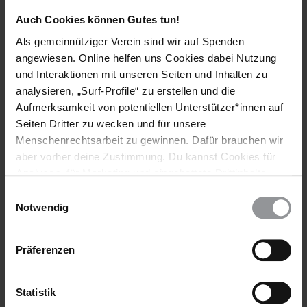
eigenen Schreibtisch gebaut und gesagt: Das ist jetzt mein
Auch Cookies können Gutes tun!
Zuhause.
Als gemeinnütziger Verein sind wir auf Spenden
Hier kannst du einen Artikel über das Thema "Wahlrecht für
angewiesen. Online helfen uns Cookies dabei Nutzung
alle" aus dem Amnesty-Journal 3/19 lesen:
und Interaktionen mit unseren Seiten und Inhalten zu
https://www.amnesty.de/informieren/amnesty-
analysieren, „Surf-Profile“ zu erstellen und die
journal/deutschland-behindertenrechte-wahlrecht-fuer-alle
Aufmerksamkeit von potentiellen Unterstützer*innen auf
Seiten Dritter zu wecken und für unsere
Menschenrechtsarbeit zu gewinnen. Dafür brauchen wir
aber vorher deine Zustimmung. Du kannst Cookies für
Operation Adlerauge
Analysen, für Marketing und eingebettete Drittinhalte
Hier gibt es alle weiteren Artikel des Amnesty Journals Mai/
auch ablehnen, oder deine Meinung jederzeit später
Einwilligungsauswahl
Juni 2019
wieder ändern. Diesen Banner kannst Du über den Link
Notwendig
im Footer schnell wieder aufrufen.
Datenschutzerklärung
Präferenzen
Schlagworte
Statistik
Deutschland
Amnesty Journal
Diskriminierung