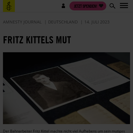
Direkt
Benutzermenü
JETZT SPENDEN!
zum
Inhalt
AMNESTY JOURNAL
DEUTSCHLAND
14. JULI 2023
FRITZ KITTELS MUT
Der Bahnarbeiter Fritz Kittel machte nicht viel Aufhebens um sein mutiges