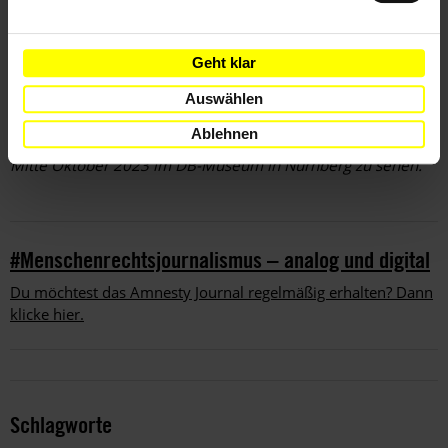
aus gesundheitlichen Gründen eingestellt. Er lebte danach
noch 23 Jahre unbehelligt. Reichbahndirektor Paul Levy
dagegen wurde 1935 wegen seiner jüdischen Herkunft
Geht klar
entlassen und 1943 im KZ Auschwitz ermordet.
Auswählen
Die Wanderausstellung ist vom 16. August bis 15. Oktober
Ablehnen
2023 im Museum Judengasse in Frankfurt am Main und ab
Mitte Oktober 2023 im DB-Museum in Nürnberg zu sehen.
#Menschenrechtsjournalismus – analog und digital
Du möchtest das Amnesty Journal regelmäßig erhalten? Dann
klicke hier.
Schlagworte