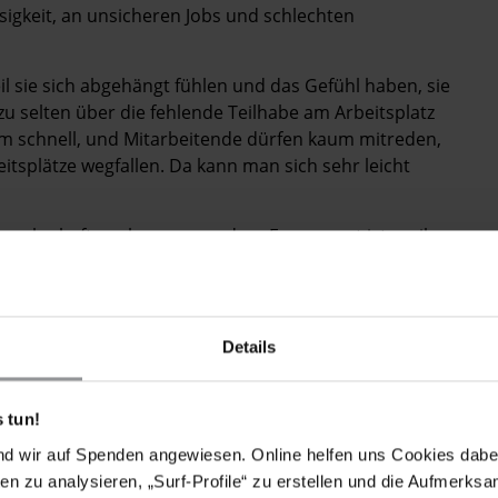
gkeit, an unsicheren Jobs und schlechten
l sie sich abgehängt fühlen und das Gefühl haben, sie
zu selten über die fehlende Teilhabe am Arbeitsplatz
em schnell, und Mitarbeitende dürfen kaum mitreden,
splätze wegfallen. Da kann man sich sehr leicht
werkschaft noch zu sagen, dass Europa gut ist, weil
eine wichtige Errungenschaft des 20. Jahrhunderts,
weitergehen.
beralisieren, und sehr wenig um den Menschen als
Details
, doch davon merke ich gerade als junger Mensch sehr
t weniger Europa ist, sondern mehr Europa mit mehr
 tun!
ll findet, dass Renten unsicherer werden, dass
nd wir auf Spenden angewiesen. Online helfen uns Cookies dabe
schen in Südeuropa um ihre Krankenversicherung
en zu analysieren, „Surf-Profile“ zu erstellen und die Aufmerksa