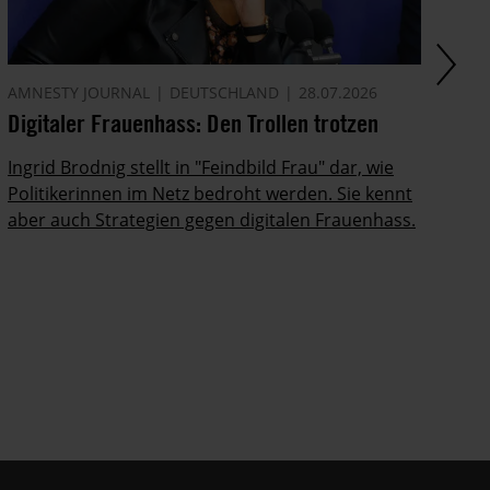
AMNESTY JOURNAL
DEUTSCHLAND
28.07.2026
PR
Digitaler Frauenhass: Den Trollen trotzen
De
Fa
Ingrid Brodnig stellt in "Feindbild Frau" dar, wie
Politikerinnen im Netz bedroht werden. Sie kennt
Am
aber auch Strategien gegen digitalen Frauenhass.
au
Af
au