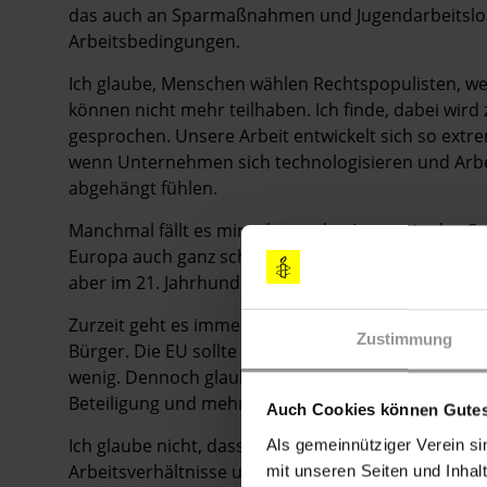
das auch an Sparmaßnahmen und Jugendarbeitslosi
Arbeitsbedingungen.
Ich glaube, Menschen wählen Rechtspopulisten, wei
können nicht mehr teilhaben. Ich finde, dabei wird 
gesprochen. Unsere Arbeit entwickelt sich so extr
wenn Unternehmen sich technologisieren und Arbeit
abgehängt fühlen.
Manchmal fällt es mir schwer, den Leuten in der Ge
Europa auch ganz schön viel Mist baut. Die EU war 
aber im 21. Jahrhundert müssen wir einen Schritt 
Zurzeit geht es immer nur darum, den Handel zu li
Zustimmung
Bürger. Die EU sollte den Wohlfahrtsstaat sichern
wenig. Dennoch glaube ich, dass die Antwort nich
Beteiligung und mehr sozialen Rechten.
Auch Cookies können Gutes
Ich glaube nicht, dass die Mehrheit in Europa es to
Als gemeinnütziger Verein si
Arbeitsverhältnisse unsicher sind, oder dass Men
mit unseren Seiten und Inhalt