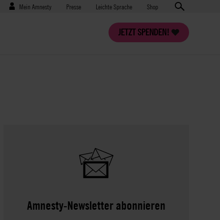
Benutzermenü
Presse
Mein Amnesty
Presse
Leichte Sprache
Shop
JETZT SPENDEN!
Amnesty-Newsletter abonnieren