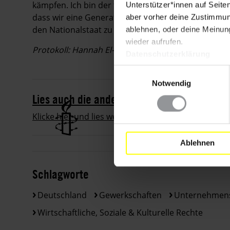
kämpfen. Ich bin der festen Überzeugung, dass die
Unterstützer*innen auf Seite
dass wir eine Generation entwickeln, die sich für e
aber vorher deine Zustimmung
den Nationalstaat zu gehen.
ablehnen, oder deine Meinung
wieder aufrufen.
Protokoll: Hannah El-Hitami
Datenschutzerklärung
Einwilligungsauswahl
Notwendig
Lies auch die anderen Geschichten!
Klicke hier und lies weiter
Ablehnen
Schlagworte
Deutschland
Gewerkschaften
Unternehmen
Wirtschaftliche, Soziale & Kulturelle Rechte