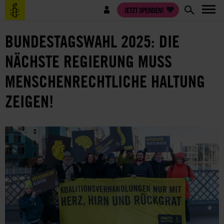
Direkt
Benutzermenü
JETZT SPENDEN!
zum
Inhalt
BUNDESTAGSWAHL 2025: DIE
NÄCHSTE REGIERUNG MUSS
MENSCHENRECHTLICHE HALTUNG
ZEIGEN!