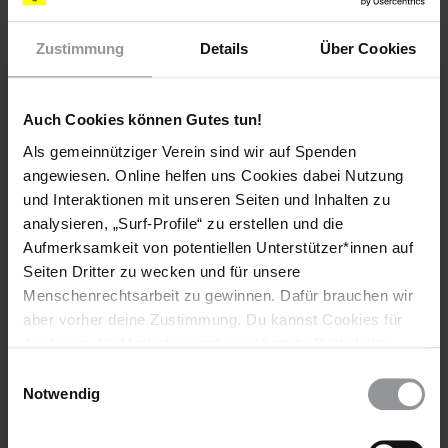
Zustimmung
Details
Über Cookies
Auch Cookies können Gutes tun!
Als gemeinnütziger Verein sind wir auf Spenden
angewiesen. Online helfen uns Cookies dabei Nutzung
und Interaktionen mit unseren Seiten und Inhalten zu
analysieren, „Surf-Profile“ zu erstellen und die
Aufmerksamkeit von potentiellen Unterstützer*innen auf
Seiten Dritter zu wecken und für unsere
AKTUELL
DEUTSCHLAND
08.01.2025
Menschenrechtsarbeit zu gewinnen. Dafür brauchen wir
Bundestagswahl 2025: Sicher in Vielfalt leben –
aber vorher deine Zustimmung. Du kannst Cookies für
Menschenverachtende Gewalt bekämpfen
Analysen, für Marketing und eingebettete Drittinhalte
auch ablehnen, oder deine Meinung jederzeit später
Einwilligungsauswahl
Die künftige Bundesregierung muss mehr tun, um
wieder ändern. Diesen Banner kannst Du über den Link
Notwendig
systemischen Rassismus, Antisemitismus, Sexismus und
im Footer schnell wieder aufrufen.
LGBTI-Feindlichkeit zu bekämpfen.
Datenschutzerklärung