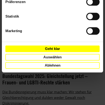
Präferenzen
Statistik
Marketing
Geht klar
Auswählen
Ablehnen
AKTUELL
DEUTSCHLAND
08.01.2025
Bundestagswahl 2025: Gleichstellung jetzt –
Frauen- und LGBTI-Rechte stärken
Die Bundesregierung muss klar machen: Wir stehen für
Gleichberechtigung und dulden weder Gewalt noch
Diskriminierung.