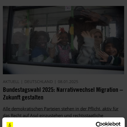
AKTUELL
DEUTSCHLAND
08.01.2025
Bundestagswahl 2025: Narrativwechsel Migration –
Zukunft gestalten
Alle demokratischen Parteien stehen in der Pflicht, aktiv für
das Recht auf Asyl einzustehen und rechtsstaatliche
Grundsätze zu verteidigen.