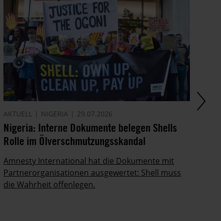
AKTUELL
NIGERIA
29.07.2026
AM
Nigeria: Interne Dokumente belegen Shells
Di
Rolle im Ölverschmutzungsskandal
In
Po
Amnesty International hat die Dokumente mit
ab
Partnerorganisationen ausgewertet: Shell muss
die Wahrheit offenlegen.