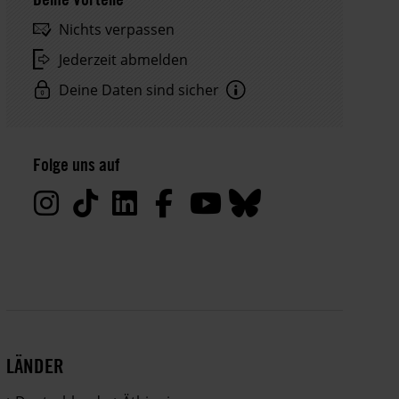
Nichts verpassen
Jederzeit abmelden
Deine Daten sind sicher
Hinweis
Datenschutz:
Folge uns auf
Deine
Daten
werden
von
uns
nur
zu
satzungsgemäßen
Zwecken
LÄNDER
und
gemäß