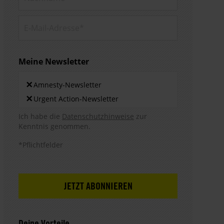
E-Mail-
Adresse*
Meine Newsletter
Newsletters
×
Amnesty-Newsletter
×
Urgent Action-Newsletter
Hinweis DSE
Ich habe die
Datenschutzhinweise
zur
Kenntnis genommen.
*Pflichtfelder
Deine Vorteile