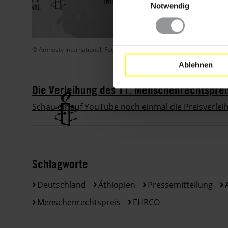
Notwendig
© Amnesty International, Foto: Henning Schacht
Ablehnen
Die Verleihung des 11. Menschenrechtsprei
Schau dir auf YouTube noch einmal die Preisverlei
Schlagworte
Deutschland
Äthiopien
Pressemitteilung
Menschenrechtspreis
EHRCO