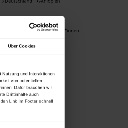
Deutschland
Äthiopien
der
gesetzlichen
Bestimmungen
THEMEN
des
DSGVO
Menschenrechtsverteidiger*innen
verarbeitet.
Über
Über Cookies
die
Arbeit
und
die
i Nutzung und Interaktionen
Möglichkeiten
mkeit von potentiellen
der
winnen. Dafür brauchen wir
Unterstützung
e Drittinhalte auch
von
den Link im Footer schnell
Amnesty
informieren
wir
dich