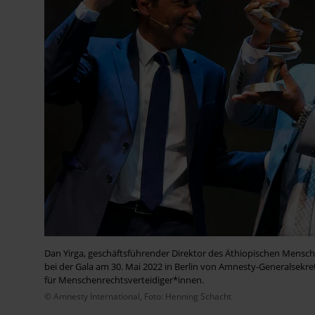
Dan Yirga, geschäftsführender Direktor des Äthiopischen Mensc
bei der Gala am 30. Mai 2022 in Berlin von Amnesty-Generalsekr
für Menschenrechtsverteidiger*innen.
© Amnesty International, Foto: Henning Schacht