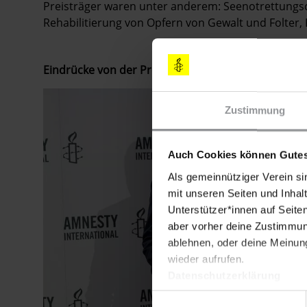
Preisträger waren unter anderem: Seenotrettungs
Rehabilitierung von Opfern von Gewalt und Folter, 
Eindrücke von der Preisverleihung in Berlin:
Zustimmung
Auch Cookies können Gutes
Als gemeinnütziger Verein si
mit unseren Seiten und Inhalt
Unterstützer*innen auf Seite
aber vorher deine Zustimmung
ablehnen, oder deine Meinung
wieder aufrufen.
Datenschutzerklärung
Einwilligungsauswahl