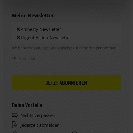
Meine Newsletter
Newsletters
×
Amnesty-Newsletter
×
Urgent Action-Newsletter
Hinweis DSE
Ich habe die
Datenschutzhinweise
zur Kenntnis genommen.
*Pflichtfelder
Deine Vorteile
Nichts verpassen
Jederzeit abmelden