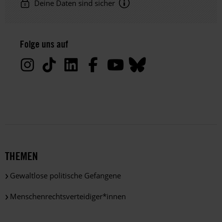
Deine Daten sind sicher
Hinweis
Datenschutz:
Folge uns auf
Deine
Daten
werden
von
uns
nur
zu
satzungsgemäßen
Zwecken
und
THEMEN
gemäß
der
Gewaltlose politische Gefangene
gesetzlichen
Bestimmungen
Menschenrechtsverteidiger*innen
des
DSGVO