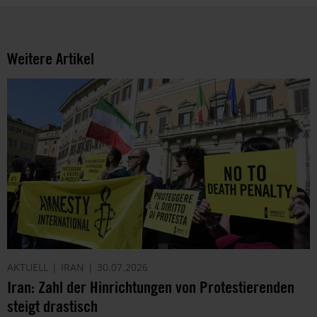
verarbeitet.
Über
die
Arbeit
Weitere Artikel
und
die
Möglichkeiten
der
Unterstützung
von
Amnesty
informieren
wir
dich
ggf.
auch
per
Telefon
AKTUELL
IRAN
30.07.2026
oder
Iran: Zahl der Hinrichtungen von Protestierenden
E-
steigt drastisch
Mail.