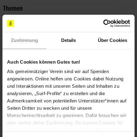
Themen
Meinungsfreiheit
Menschenrechtsverteidiger*innen
Religion
Zustimmung
Details
Über Cookies
Teile diesen Beitrag
Auch Cookies können Gutes tun!
Als gemeinnütziger Verein sind wir auf Spenden
angewiesen. Online helfen uns Cookies dabei Nutzung
und Interaktionen mit unseren Seiten und Inhalten zu
analysieren, „Surf-Profile“ zu erstellen und die
Aufmerksamkeit von potentiellen Unterstützer*innen auf
Seiten Dritter zu wecken und für unsere
Menschenrechtsarbeit zu gewinnen. Dafür brauchen wir
Bleib informiert
aber vorher deine Zustimmung. Du kannst Cookies für
Header
Abonniere den Amnesty-Newsletter und mach dich
Analysen, für Marketing und eingebettete Drittinhalte
Text
für die Menschenrechte stark!