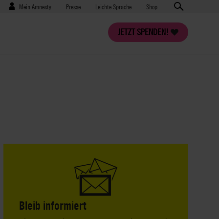
Benutzermenü
Presse
Mein Amnesty
Presse
Leichte Sprache
Shop
JETZT SPENDEN!
Bleib informiert