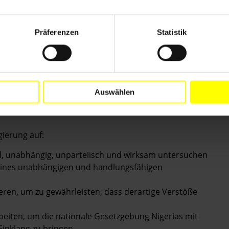
onal einen Bericht, der Beweise für die Tötung der
am-Angriff auf die Giwa-Kaserne enthält. Der Bericht
n vor Ort, Anwältinnen und Anwälten,
Präferenzen
Statistik
ie Krankenhauspersonal in und um Maiduguri.
 die Existenz einiger Massengräber bestätigten,
sgehoben wurden.
tional eine Analyse von erschütterndem Videomaterial,
Auswählen
gen wieder aufgegriffenen Häftlingen außerhalb von
gierung auf:
, unabhängig, unparteiisch und wirksam untersuchen
 eines unabhängigen und handlungsfähigen
ieren, um zu gewährleisten, dass derartige Verstöße
iten, um die nationale Gesetzgebung Nigerias mit
inklang zu bringen.