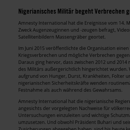
Nigerianisches Militär begeht Verbrechen 
Amnesty International hat die Ereignisse vom 14. 
Zweck Augenzeuginnen und -zeugen befragt, Videom
Satellitenbildern Massengräber geortet.
Im Juni 2015 veröffentlichte die Organisation einen
Kriegsverbrechen und mögliche Verbrechen gegen di
Daraus ging hervor, dass zwischen 2012 und 2014
des Militärs außergerichtlich hingerichtet wurden.
aufgrund von Hunger, Durst, Krankheiten, Folter 
nigerianischen Sicherheitskräfte wenden routinemä
Festnahme als auch während des Gewahrsams.
Amnesty International hat die nigerianische Regier
angesichts der vorgelegten Nachweise für völker
Untersuchungen einzuleiten und wichtige Schut
umzusetzen. Und obwohl Präsident Buhari und sei
Zusicherungen abgegeben haben, sind bis heute 