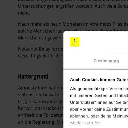
Untersuchungen ergriffen worden. Auch viele Schu
nicht.
Nach mehr als neun Monaten im Amt muss Präside
solche Menschenrechtsverletzungen einzudämmen 
Menschen zu gewährleisten, die dem Konflikt zum O
Netsanet Belay fordert: "Der in Nigeria herrschend
Gerechtigkeit für die 640 Getöteten wäre ein guter
Zustimmung
Hintergrund
Auch Cookies können Gutes
Amnesty International dokumentiert und verurteilt 
Als gemeinnütziger Verein si
seitens der bewaffneten Gruppe Boko Haram und des 
mit unseren Seiten und Inhalt
Organisation jedes Jahr einen entsprechenden Ber
Unterstützer*innen auf Seite
hervor, dass Boko Haram Kriegsverbrechen und Ve
aber vorher deine Zustimmung
enthielt die Forderung an Boko Haram, die Gewalt g
ablehnen, oder deine Meinung
an die Regierung, Mitglieder von Boko Haram vor Ge
wieder aufrufen.