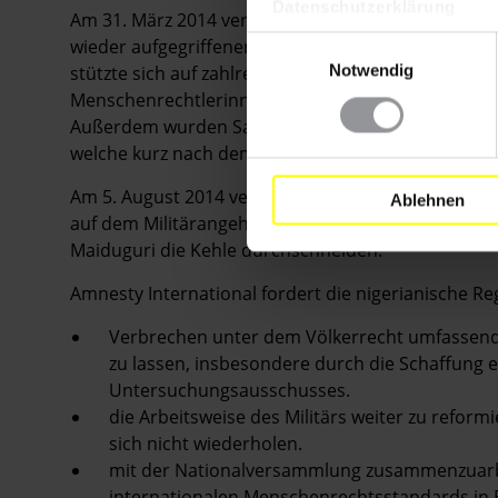
Datenschutzerklärung
Am 31. März 2014 veröffentlichte Amnesty Internati
wieder aufgegriffenen Häftlinge nach dem Boko-Har
Einwilligungsauswahl
stützte sich auf zahlreiche Gespräche mit Mensche
Notwendig
Menschenrechtlerinnen und Menschenrechtler sow
Außerdem wurden Satellitenbilder ausgewertet, die
welche kurz nach dem Massaker in der Gegend au
Am 5. August 2014 veröffentlichte Amnesty Interna
Ablehnen
auf dem Militärangehörige zu sehen sind, die eini
Maiduguri die Kehle durchschneiden.
Amnesty International fordert die nigerianische Re
Verbrechen unter dem Völkerrecht umfassend
zu lassen, insbesondere durch die Schaffung
Untersuchungsausschusses.
die Arbeitsweise des Militärs weiter zu reform
sich nicht wiederholen.
mit der Nationalversammlung zusammenzuarbe
internationalen Menschenrechtsstandards in E