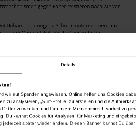
tzmechanismen gegen Folter existieren nach wie vor
nt Buhari nun dringend Schritte unternehmen, um
und um Gerechtigkeit für die Tausende von
pfer gefallen sind.
en Straflosigkeit muss endlich ein Ende gesetzt werden.
 Anfang."
Details
 tun!
bereits seit einiger Zeit die Menschenrechtsverstöße
nd wir auf Spenden angewiesen. Online helfen uns Cookies dabe
nigerianischen Militärs. Seit 2012 veröffentlicht die
en zu analysieren, „Surf-Profile“ zu erstellen und die Aufmerksa
icht. Aus einem Amnesty-Bericht vom April 2015 geht
n Dritter zu wecken und für unsere Menschenrechtsarbeit zu ge
rbrechen gegen die Menschlichkeit begangen hat. Er
. Du kannst Cookies für Analysen, für Marketing und eingebettet
egen die Zivilbevölkerung einzustellen, und appellierte
 jederzeit später wieder ändern. Diesen Banner kannst Du über 
richt zu stellen.