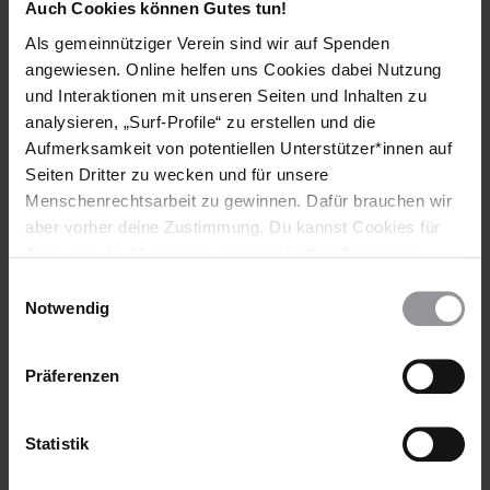
Auch Cookies können Gutes tun!
Länder
Als gemeinnütziger Verein sind wir auf Spenden
Vereinigte Staaten Von Amerika
angewiesen. Online helfen uns Cookies dabei Nutzung
und Interaktionen mit unseren Seiten und Inhalten zu
Themen
analysieren, „Surf-Profile“ zu erstellen und die
Aufmerksamkeit von potentiellen Unterstützer*innen auf
Haftbedingungen
Seiten Dritter zu wecken und für unsere
Menschenrechtsarbeit zu gewinnen. Dafür brauchen wir
aber vorher deine Zustimmung. Du kannst Cookies für
Analysen, für Marketing und eingebettete Drittinhalte
Teile diesen Beitrag
auch ablehnen, oder deine Meinung jederzeit später
Einwilligungsauswahl
wieder ändern. Diesen Banner kannst Du über den Link
Notwendig
im Footer schnell wieder aufrufen.
Datenschutzerklärung
Präferenzen
Statistik
Bleib informiert