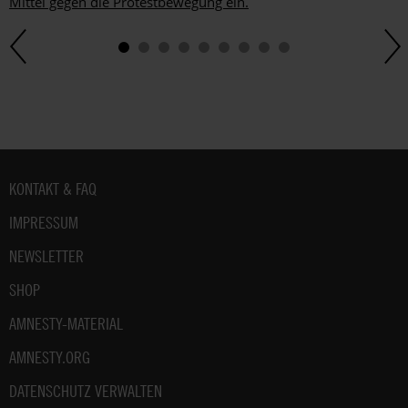
Mittel gegen die Protestbewegung ein.
Fußbereich
KONTAKT & FAQ
IMPRESSUM
NEWSLETTER
SHOP
AMNESTY-MATERIAL
AMNESTY.ORG
DATENSCHUTZ VERWALTEN