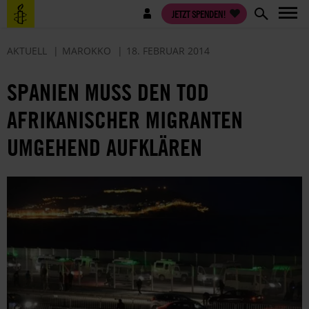
Direkt
Benutzermenü
JETZT SPENDEN!
zum
Inhalt
AKTUELL
MAROKKO
18. FEBRUAR 2014
SPANIEN MUSS DEN TOD
AFRIKANISCHER MIGRANTEN
UMGEHEND AUFKLÄREN