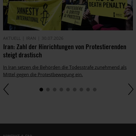
AKTUELL
IRAN
30.07.2026
Iran: Zahl der Hinrichtungen von Protestierenden
steigt drastisch
In Iran setzen die Behörden die Todesstrafe zunehmend als
Mittel gegen die Protestbewegung ein.
Fußbereich