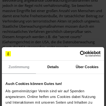
Bevölkerung angewandte Überwachungsmaßnahmen sind
jedoch in der Regel nicht verhältnismäßig. Sie bewirken
massive Eingriffe bei einer großen Anzahl von Menschen und
damit eine hohe Freiheitseinbuße, ihr tatsächlicher Beitrag zur
Verhinderung von terroristischen Akten ist jedoch ungewiss.
Staatliche Überwachungsmaßnahmen müssen durch ein
rechtstaatliches Verfahren gerichtlich überprüfbar sein.
Diesem Anspruch werden z.B. die "secret courts"
(Geheimgerichte) in den USA, die die Datenüberwachung
durch die NSA überprüfen, nicht gerecht.
Weitere Informationen
Zustimmung
Details
Über Cookies
Auch Cookies können Gutes tun!
Themen
Als gemeinnütziger Verein sind wir auf Spenden
Meinungsfreiheit
angewiesen. Online helfen uns Cookies dabei Nutzung
und Interaktionen mit unseren Seiten und Inhalten zu