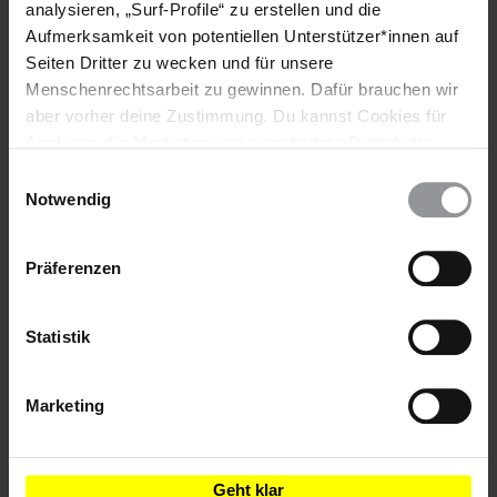
analysieren, „Surf-Profile“ zu erstellen und die
Aufmerksamkeit von potentiellen Unterstützer*innen auf
Teile diesen Beitrag
Seiten Dritter zu wecken und für unsere
Menschenrechtsarbeit zu gewinnen. Dafür brauchen wir
aber vorher deine Zustimmung. Du kannst Cookies für
Analysen, für Marketing und eingebettete Drittinhalte
auch ablehnen, oder deine Meinung jederzeit später
Einwilligungsauswahl
wieder ändern. Diesen Banner kannst Du über den Link
Notwendig
im Footer schnell wieder aufrufen.
Datenschutzerklärung
Bleib informiert
Präferenzen
Header
Abonniere den Amnesty-Newsletter und mach dich
Text
für die Menschenrechte stark!
Statistik
Vorname
Marketing
Nachname
E-
Geht klar