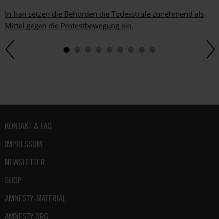
In Iran setzen die Behörden die Todesstrafe zunehmend als
Mittel gegen die Protestbewegung ein.
Fußbereich
KONTAKT & FAQ
IMPRESSUM
NEWSLETTER
SHOP
AMNESTY-MATERIAL
AMNESTY.ORG