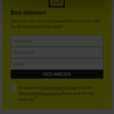
Bleib informiert
Header
Abonniere den Amnesty-Newsletter und mach dich
Text
für die Menschenrechte stark!
Vorname
Nachname
E-
Mail
Ich habe die
Datenschutzrichtlinie
und die
Nutzungsbedingungen
gelesen und stimme
ihnen zu.