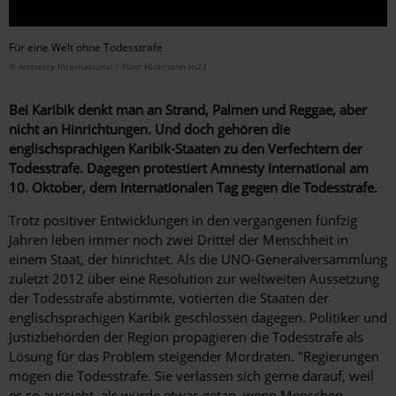
Für eine Welt ohne Todesstrafe
© Amnesty International / Fons Hickmann m23
Bei Karibik denkt man an Strand, Palmen und Reggae, aber
nicht an Hinrichtungen. Und doch gehören die
englischsprachigen Karibik-Staaten zu den Verfechtern der
Todesstrafe. Dagegen protestiert Amnesty International am
10. Oktober, dem Internationalen Tag gegen die Todesstrafe.
Trotz positiver Entwicklungen in den vergangenen fünfzig
Jahren leben immer noch zwei Drittel der Menschheit in
einem Staat, der hinrichtet. Als die UNO-Generalversammlung
zuletzt 2012 über eine Resolution zur weltweiten Aussetzung
der Todesstrafe abstimmte, votierten die Staaten der
englischsprachigen Karibik geschlossen dagegen. Politiker und
Justizbehörden der Region propagieren die Todesstrafe als
Lösung für das Problem steigender Mordraten. "Regierungen
mögen die Todesstrafe. Sie verlassen sich gerne darauf, weil
es so aussieht, als würde etwas getan, wenn Menschen