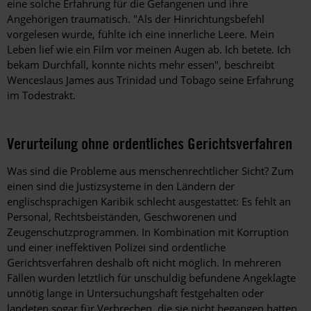
eine solche Erfahrung für die Gefangenen und ihre
Angehörigen traumatisch. "Als der Hinrichtungsbefehl
vorgelesen wurde, fühlte ich eine innerliche Leere. Mein
Leben lief wie ein Film vor meinen Augen ab. Ich betete. Ich
bekam Durchfall, konnte nichts mehr essen", beschreibt
Wenceslaus James aus Trinidad und Tobago seine Erfahrung
im Todestrakt.
Verurteilung ohne ordentliches Gerichtsverfahren
Was sind die Probleme aus menschenrechtlicher Sicht? Zum
einen sind die Justizsysteme in den Ländern der
englischsprachigen Karibik schlecht ausgestattet: Es fehlt an
Personal, Rechtsbeiständen, Geschworenen und
Zeugenschutzprogrammen. In Kombination mit Korruption
und einer ineffektiven Polizei sind ordentliche
Gerichtsverfahren deshalb oft nicht möglich. In mehreren
Fällen wurden letztlich für unschuldig befundene Angeklagte
unnötig lange in Untersuchungshaft festgehalten oder
landeten sogar für Verbrechen, die sie nicht begangen hatten,