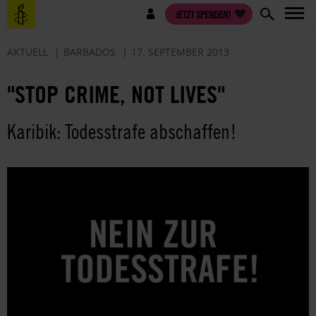
Direkt
Benutzermenü
JETZT SPENDEN!
zum
Inhalt
AKTUELL
BARBADOS
17. SEPTEMBER 2013
"STOP CRIME, NOT LIVES"
Karibik: Todesstrafe abschaffen!