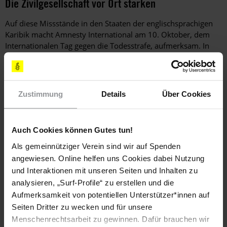
Die Zivilgesellschaft vor Ort stärken
Auf diese Missstände in den Staaten der englischsprachigen
Karibik macht Amnesty International am 10. Oktober, dem
Internationalen Tag gegen die Todesstrafe, aufmerksam. In
enger Zusammenarbeit unter anderem mit dem 2011
entstandenen Netzwerk "Greater Caribbean for Life" plant
Amnesty verschiedene Aktionen, die die Zivilgesellschaft vor
Ort in ihrem Kampf gegen die Todesstrafe unterstützen sollen.
Zustimmung
Details
Über Cookies
Lesen Sie hier den englischsprachigen Amnesty-Bericht
"Death Penalty in the English-speaking Caribbean: A Human
Auch Cookies können Gutes tun!
Rights issue".
Als gemeinnütziger Verein sind wir auf Spenden
Werden Sie aktiv und beteiligen Sie sich an der Online-Aktion
angewiesen. Online helfen uns Cookies dabei Nutzung
von Amnesty International! Schreiben Sie eine E-Mail an die
und Interaktionen mit unseren Seiten und Inhalten zu
Premierminister von Barbados und Trinidad und Tobago und
analysieren, „Surf-Profile“ zu erstellen und die
fordern Sie sie auf, die Todesstrafe abzuschaffen!
Aufmerksamkeit von potentiellen Unterstützer*innen auf
Seiten Dritter zu wecken und für unsere
Weitere Informationen
Menschenrechtsarbeit zu gewinnen. Dafür brauchen wir