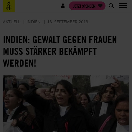
Direkt
Benutzermenü
JETZT SPENDEN!
zum
Inhalt
AKTUELL
INDIEN
13. SEPTEMBER 2013
INDIEN: GEWALT GEGEN FRAUEN
MUSS STÄRKER BEKÄMPFT
WERDEN!