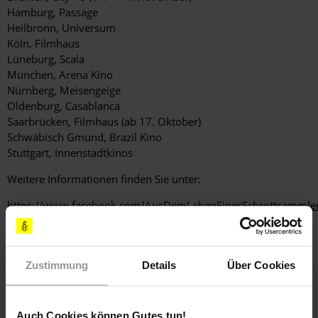
Hamburg, Passage
Heilbronn, Universum
Köln, Filmhaus
Lüneburg, Scala
München, Arena Kino
Nürnberg, Meisengeige
Oldenburg, Casablanca
Saarbrücken, Filmhaus (ab 17. Oktober)
Schwäbisch Gmünd, Brazil Kino
Stuttgart, Innenstadtkinos
Weitere Informationen finden Sie unter:
https://www.facebook.com/AusDemLebenEinesSchrottsammle
Weitere Informationen
Zustimmung
Details
Über Cookies
Auch Cookies können Gutes tun!