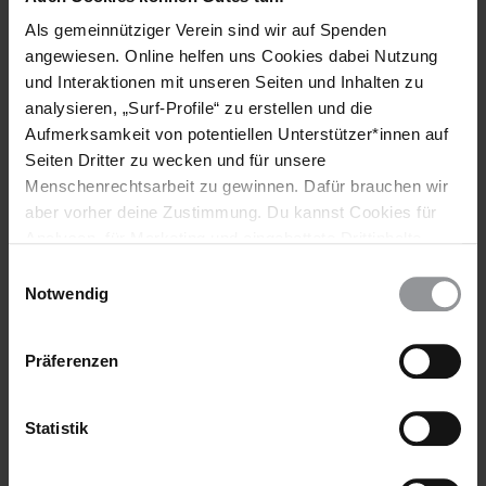
Länder
Als gemeinnütziger Verein sind wir auf Spenden
Bosnien Und Herzegowina
angewiesen. Online helfen uns Cookies dabei Nutzung
und Interaktionen mit unseren Seiten und Inhalten zu
Themen
analysieren, „Surf-Profile“ zu erstellen und die
Aufmerksamkeit von potentiellen Unterstützer*innen auf
Diskriminierung
Ethnische Minderheiten
Gesundheit
Seiten Dritter zu wecken und für unsere
Menschenrechtsarbeit zu gewinnen. Dafür brauchen wir
aber vorher deine Zustimmung. Du kannst Cookies für
Analysen, für Marketing und eingebettete Drittinhalte
Teile diesen Beitrag
auch ablehnen, oder deine Meinung jederzeit später
Einwilligungsauswahl
wieder ändern. Diesen Banner kannst Du über den Link
Notwendig
im Footer schnell wieder aufrufen.
Datenschutzerklärung
Präferenzen
Statistik
Bleib informiert