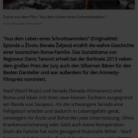
Szene aus dem Film "Aus dem Leben eines Schrotthändlers":
© drei-freunde Filmverleih
"Aus dem Leben eines Schrottsammlers" (Originaltitel:
Epizoda u Životu Beraèa Željeza) erzählt die wahre Geschichte
einer bosnischen Roma-Familie. Das Sozialdrama von
Regisseur Danis Tanović erhielt bei der Berlinale 2013 neben
dem großen Preis der Jury auch den Silbernen Bären für den
Besten Darsteller und war außerdem für den Amnesty-
Filmpreis nominiert.
Nazif (Nazif Mujic) und Senada (Senada Alimanovic) sind
Roma und leben mit ihren zwei kleinen Töchtern ausgegrenzt
am Rande von Sarajevo. Als die schwangere Senada eine
Fehlgeburt erleidet und dadurch in Lebensgefahr gerät,
verweigern ihr Ärzte und Behörden jede Unterstützung. Ohne
Krankenversicherung oder Geld auch keine Notoperation.
Doch die Familie hat nicht genügend finanzielle Mittel - Nazif
kann sie mit dem Verkauf von Schrott aus ausgeschlachteten