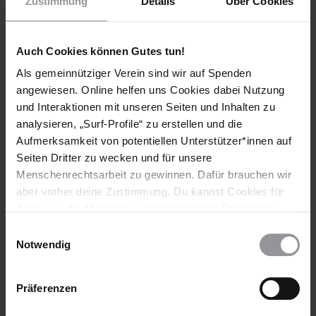
Zustimmung
Details
Über Cookies
Auch Cookies können Gutes tun!
Als gemeinnütziger Verein sind wir auf Spenden
Bleib informiert
angewiesen. Online helfen uns Cookies dabei Nutzung
und Interaktionen mit unseren Seiten und Inhalten zu
Header
Abonniere den Amnesty-Newsletter und mach dich
analysieren, „Surf-Profile“ zu erstellen und die
Text
für die Menschenrechte stark!
Aufmerksamkeit von potentiellen Unterstützer*innen auf
Seiten Dritter zu wecken und für unsere
Vorname
Menschenrechtsarbeit zu gewinnen. Dafür brauchen wir
Nachname
aber vorher deine Zustimmung. Du kannst Cookies für
Analysen, für Marketing und eingebettete Drittinhalte
E-
auch ablehnen, oder deine Meinung jederzeit später
Einwilligungsauswahl
Mail
wieder ändern. Diesen Banner kannst Du über den Link
Notwendig
im Footer schnell wieder aufrufen.
Datenschutzerklärung
Präferenzen
Ich habe die
Datenschutzrichtlinie
und die
Nutzungsbedingungen
gelesen und stimme