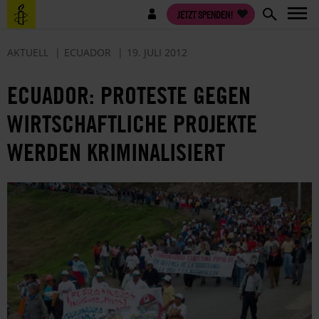
Direkt
Benutzermenü
JETZT SPENDEN!
zum
Inhalt
AKTUELL
ECUADOR
19. JULI 2012
ECUADOR: PROTESTE GEGEN
WIRTSCHAFTLICHE PROJEKTE
WERDEN KRIMINALISIERT